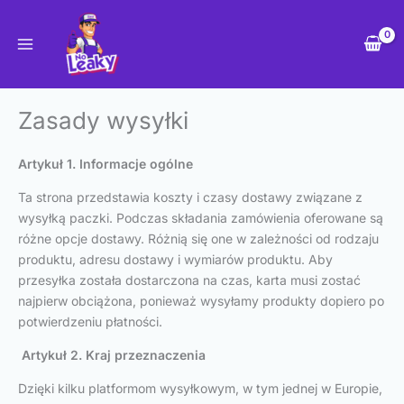
Przejdź
do
treści
Zasady wysyłki
Artykuł 1. Informacje ogólne
Ta strona przedstawia koszty i czasy dostawy związane z
wysyłką paczki. Podczas składania zamówienia oferowane są
różne opcje dostawy. Różnią się one w zależności od rodzaju
produktu, adresu dostawy i wymiarów produktu. Aby
przesyłka została dostarczona na czas, karta musi zostać
najpierw obciążona, ponieważ wysyłamy produkty dopiero po
potwierdzeniu płatności.
Artykuł 2. Kraj przeznaczenia
Dzięki kilku platformom wysyłkowym, w tym jednej w Europie,