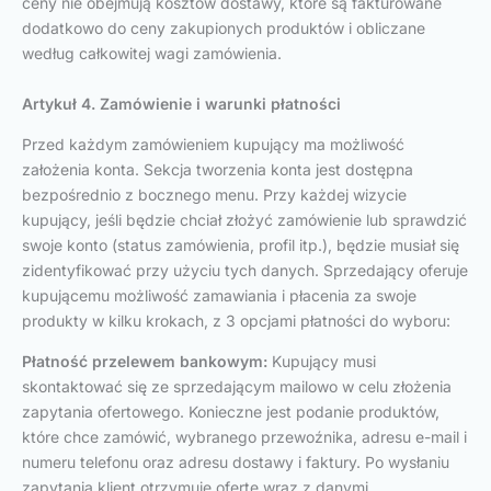
ceny nie obejmują kosztów dostawy, które są fakturowane
dodatkowo do ceny zakupionych produktów i obliczane
według całkowitej wagi zamówienia.
Artykuł 4. Zamówienie i warunki płatności
Przed każdym zamówieniem kupujący ma możliwość
założenia konta. Sekcja tworzenia konta jest dostępna
bezpośrednio z bocznego menu. Przy każdej wizycie
kupujący, jeśli będzie chciał złożyć zamówienie lub sprawdzić
swoje konto (status zamówienia, profil itp.), będzie musiał się
zidentyfikować przy użyciu tych danych. Sprzedający oferuje
kupującemu możliwość zamawiania i płacenia za swoje
produkty w kilku krokach, z 3 opcjami płatności do wyboru:
Płatność przelewem bankowym:
Kupujący musi
skontaktować się ze sprzedającym mailowo w celu złożenia
zapytania ofertowego. Konieczne jest podanie produktów,
które chce zamówić, wybranego przewoźnika, adresu e-mail i
numeru telefonu oraz adresu dostawy i faktury. Po wysłaniu
zapytania klient otrzymuje ofertę wraz z danymi