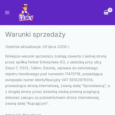
Przejdź
do
treści
Warunki sprzedaży
Ostatnia aktualizacja: 20 lipca 2026 r.
Niniejsze warunki sprzedaży zostają zawarte z jednej strony
przez spółkę Ferber Enterprises OÜ, z siedzibą przy ulicy
Siduri 7, 11313, Tallinn, Estonia, wpisana do estońskiego
rejestru handlowego pod numerem 17475718, posiadająca
europejski numer identyfikacyjny VAT EE102979314,
prowadząca stronę internetową, zwaną dalej “Sprzedawcą”, a
z drugiej strony przez dowolną osobę prawną pragnącą
dokonać zakupu za pośrednictwem strony internetowej,
zwaną dalej “Kupującym”.