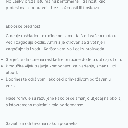
No Leaky pruža istu razinu performansi i trajnosti kao i
profesionalni popravci - bez složenosti ili troškova.
Ekološke prednosti
Curenje rashladne tekućine ne samo da šteti vašem motoru,
već i zagađuje okoliš. Antifriz je otrovan za životinje i
zagađuje tlo i vodu. Korištenjem No Leaky proizvoda:
Spriječite da curenje rashladne tekućine dođe u doticaj s tlom.
Produžite vijek trajanja komponenti za hlađenje, smanjujući
otpad.
Doprinesite održivom i ekološki prihvatljivom održavanju
vozila.
Naše formule su razvijene kako bi se smanjio utjecaj na okoliš,
a istovremeno maksimizirale performanse.
Savjeti za održavanje nakon popravka