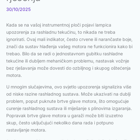
30/10/2025
Kada se na vašoj instrumentnoj ploči pojavi lampica
upozorenja za rashladnu tekućinu, to nikada ne treba
ignorirati. Ovaj mali indikator, često crvene ili narančaste boje,
znači da sustav hlađenja vašeg motora ne funkcionira kako bi
trebao. Bilo da se radi o jednostavnom gubitku rashladne
tekućine ili dubljem mehaničkom problemu, nastavak vožnje
bez rješavanja može dovesti do ozbiljnog i skupog oštećenja
motora.
U mnogim slučajevima, ovo svjetlo upozorenja signalizira više
od niske razine rashladnog sustava. Može ukazivati na dublji
problem, poput puknute brtve glave motora, što omogućuje
curenje rashladnog sustava ili miješanje s plinovima izgaranja.
Popravak brtve glave motora u garaži može biti izuzetno
skup, često uključujući nekoliko dana rada i potpuno
rastavljanje motora.