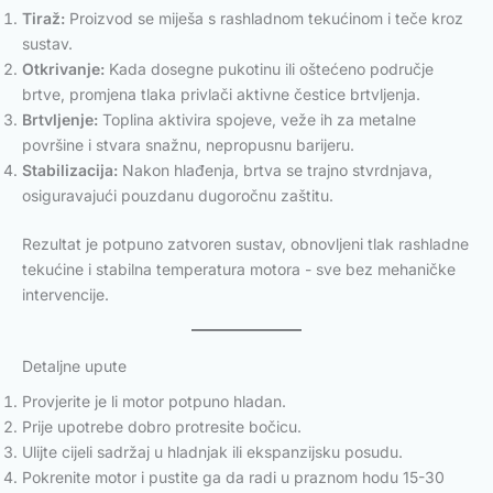
Tiraž:
Proizvod se miješa s rashladnom tekućinom i teče kroz
sustav.
Otkrivanje:
Kada dosegne pukotinu ili oštećeno područje
brtve, promjena tlaka privlači aktivne čestice brtvljenja.
Brtvljenje:
Toplina aktivira spojeve, veže ih za metalne
površine i stvara snažnu, nepropusnu barijeru.
Stabilizacija:
Nakon hlađenja, brtva se trajno stvrdnjava,
osiguravajući pouzdanu dugoročnu zaštitu.
Rezultat je potpuno zatvoren sustav, obnovljeni tlak rashladne
tekućine i stabilna temperatura motora - sve bez mehaničke
intervencije.
Detaljne upute
Provjerite je li motor potpuno hladan.
Prije upotrebe dobro protresite bočicu.
Ulijte cijeli sadržaj u hladnjak ili ekspanzijsku posudu.
Pokrenite motor i pustite ga da radi u praznom hodu 15-30