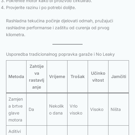
Pokrenite motor kako bi proizvod cirkulirao.
Provjerite razinu i po potrebi dolijte.
Rashladna tekućina počinje djelovati odmah, pružajući
rashladne performanse i zaštitu od curenja od prvog
kilometra.
Usporedba tradicionalnog popravka garaže i No Leaky
Zahtije
va
Učinko
Metoda
Vrijeme
Trošak
Jamčiti
rastavlj
vitost
anje
Zamjen
a brtve
Nekolik
Vrlo
Da
Visoko
Ništa
glave
o dana
visoko
motora
Aditivi