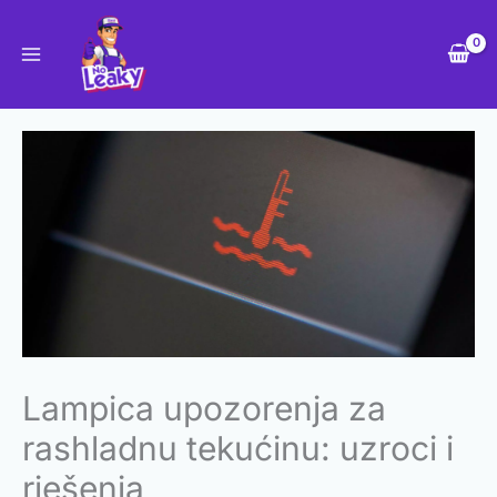
Skip
to
content
Lampica upozorenja za
rashladnu tekućinu: uzroci i
rješenja