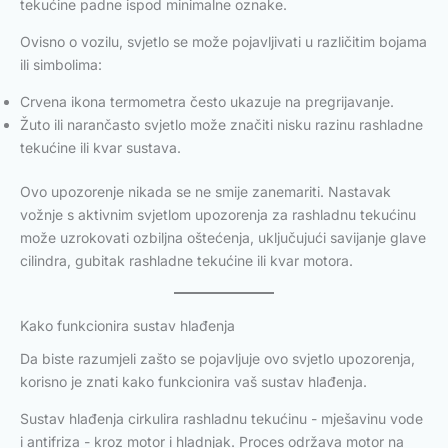
tekućine padne ispod minimalne oznake.
Ovisno o vozilu, svjetlo se može pojavljivati u različitim bojama
ili simbolima:
Crvena ikona termometra često ukazuje na pregrijavanje.
Žuto ili narančasto svjetlo može značiti nisku razinu rashladne
tekućine ili kvar sustava.
Ovo upozorenje nikada se ne smije zanemariti. Nastavak
vožnje s aktivnim svjetlom upozorenja za rashladnu tekućinu
može uzrokovati ozbiljna oštećenja, uključujući savijanje glave
cilindra, gubitak rashladne tekućine ili kvar motora.
Kako funkcionira sustav hlađenja
Da biste razumjeli zašto se pojavljuje ovo svjetlo upozorenja,
korisno je znati kako funkcionira vaš sustav hlađenja.
Sustav hlađenja cirkulira rashladnu tekućinu - mješavinu vode
i antifriza - kroz motor i hladnjak. Proces održava motor na