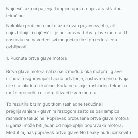
Najčešći uzroci paljenja lampice upozorenja za rashladnu
tekućinu
Nekoliko problema može uzrokovati pojavu svjetla, ali
najozbiljniji - i najčešći - je neispravna brtva glave motora. U
nastavku su navedeni svi mogući razlozi po redoslijedu
ozbiljnosti.
1. Puknuta brtva glave motora
Brtva glave motora nalazi se između bloka motora i glave
cilindra, osiguravajući tlačno brtvljenje, a istovremeno odvaja
ulje i rashladnu tekućinu. Kada ne uspije, rashladna tekućina
može procuriti u cilindre ili izaći izvan motora.
To rezultira brzim gubitkom rashladne tekućine i
pregrijavanjem - glavnim razlogom zašto se pali lampica
rashladne tekućine. Popravak probušene brtve glave motora
u garaži može biti jedan od najskupljih popravaka motora.
Međutim, naš popravak brtve glave No Leaky nudi učinkovitu