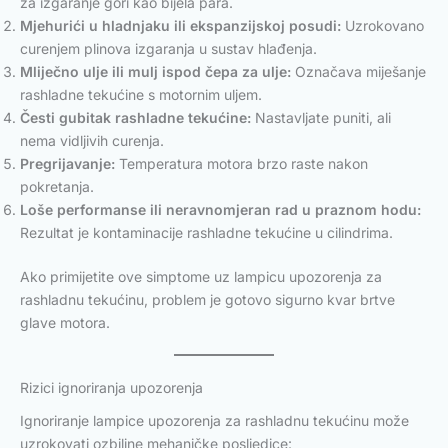
za izgaranje gori kao bijela para.
Mjehurići u hladnjaku ili ekspanzijskoj posudi:
Uzrokovano
curenjem plinova izgaranja u sustav hlađenja.
Mliječno ulje ili mulj ispod čepa za ulje:
Označava miješanje
rashladne tekućine s motornim uljem.
Česti gubitak rashladne tekućine:
Nastavljate puniti, ali
nema vidljivih curenja.
Pregrijavanje:
Temperatura motora brzo raste nakon
pokretanja.
Loše performanse ili neravnomjeran rad u praznom hodu:
Rezultat je kontaminacije rashladne tekućine u cilindrima.
Ako primijetite ove simptome uz lampicu upozorenja za
rashladnu tekućinu, problem je gotovo sigurno kvar brtve
glave motora.
Rizici ignoriranja upozorenja
Ignoriranje lampice upozorenja za rashladnu tekućinu može
uzrokovati ozbiljne mehaničke posljedice: