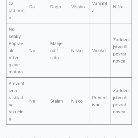
za
Varijabl
Da
Dugo
Visoko
Ništa
radionic
a
e
No
Leaky
Zadovol
Poprav
Manje
jstvo ili
ak
Ne
od 1
Nisko
Visoko
povrat
brtve
sata
novca
glave
motora
Prevent
ivna
Zadovol
rashlad
Prevent
jstvo ili
Ne
Stalan
Nisko
na
ivno
povrat
tekućin
novca
a