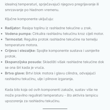
idealnoj temperaturi, sprječavajući njegovo pregrijavanje ili
smrzavanje po hladnom vremenu.
Ključne komponente uključuju:
Radijator:
Rasipa toplinu iz rashladne tekućine u zrak.
Vodena pumpa:
Cirkulira rashladnu tekućinu kroz cijeli motor.
Termostat:
Regulira protok rashladne tekućine na temelju
temperature motora.
Crijeva i stezaljke:
Spojite komponente sustava i usmjerite
protok.
Ekspanzijska posuda:
Skladišti višak rashladne tekućine dok
se ona širi kada je vruća.
Brtva glave:
Brtvi blok motora i glavu cilindra, odvajajući
rashladnu tekućinu, ulje i plinove izgaranja.
Kada bilo koja od ovih komponenti zakaže, sustav više ne
može pravilno regulirati temperaturu - što aktivira lampicu
upozorenja za rashladnu tekućinu.