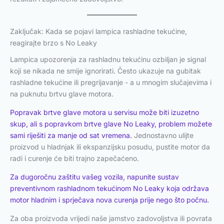
Zaključak: Kada se pojavi lampica rashladne tekućine,
reagirajte brzo s No Leaky
Lampica upozorenja za rashladnu tekućinu ozbiljan je signal
koji se nikada ne smije ignorirati. Često ukazuje na gubitak
rashladne tekućine ili pregrijavanje - a u mnogim slučajevima i
na puknutu brtvu glave motora.
Popravak brtve glave motora u servisu može biti izuzetno
skup, ali s popravkom brtve glave No Leaky, problem možete
sami riješiti za manje od sat vremena.
Jednostavno ulijte
proizvod u hladnjak ili ekspanzijsku posudu, pustite motor da
radi i curenje će biti trajno zapečaćeno.
Za dugoročnu zaštitu vašeg vozila, napunite sustav
preventivnom rashladnom tekućinom No Leaky koja održava
motor hladnim i sprječava nova curenja prije nego što počnu.
Za oba proizvoda vrijedi naše jamstvo zadovoljstva ili povrata