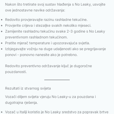
Nakon što tretirate svoj sustav hlađenja s No Leaky, usvojite
ove jednostavne navike održavanja:
Redovito provjeravajte razinu rashladne tekućine.
Provjerite crijeva i stezaljke svakih nekoliko mjeseci.
Zamijenite rashladnu tekućinu svake 2-3 godine s No Leaky
preventivnom rashladnom tekućinom.
Pratite mjerač temperature i upozoravajuća svjetla.
Izbjegavajte vožnju na duge udaljenosti ako se pregrijavanje
ponovi - ponovno nanesite ako je potrebno.
Redovito preventivno održavanje ključ je dugoročne
pouzdanosti.
Rezultati iz stvarnog svijeta
Vozači diljem svijeta vjeruju No Leaky-u za pouzdana i
dugotrajna rješenja.
Vozač u Italiji koristio je No Leaky sredstvo za popravak brtve