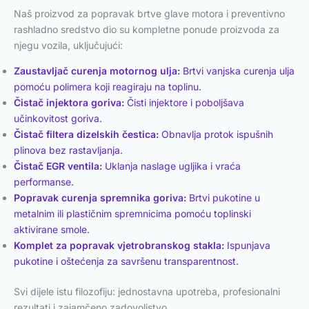
Naš proizvod za popravak brtve glave motora i preventivno
rashladno sredstvo dio su kompletne ponude proizvoda za
njegu vozila, uključujući:
Zaustavljač curenja motornog ulja:
Brtvi vanjska curenja ulja
pomoću polimera koji reagiraju na toplinu.
Čistač injektora goriva:
Čisti injektore i poboljšava
učinkovitost goriva.
Čistač filtera dizelskih čestica:
Obnavlja protok ispušnih
plinova bez rastavljanja.
Čistač EGR ventila:
Uklanja naslage ugljika i vraća
performanse.
Popravak curenja spremnika goriva:
Brtvi pukotine u
metalnim ili plastičnim spremnicima pomoću toplinski
aktivirane smole.
Komplet za popravak vjetrobranskog stakla:
Ispunjava
pukotine i oštećenja za savršenu transparentnost.
Svi dijele istu filozofiju: jednostavna upotreba, profesionalni
rezultati i zajamčeno zadovoljstvo.