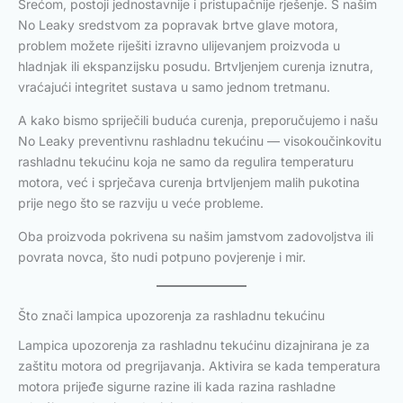
Srećom, postoji jednostavnije i pristupačnije rješenje. S našim
No Leaky sredstvom za popravak brtve glave motora,
problem možete riješiti izravno ulijevanjem proizvoda u
hladnjak ili ekspanzijsku posudu. Brtvljenjem curenja iznutra,
vraćajući integritet sustava u samo jednom tretmanu.
A kako bismo spriječili buduća curenja, preporučujemo i našu
No Leaky preventivnu rashladnu tekućinu — visokoučinkovitu
rashladnu tekućinu koja ne samo da regulira temperaturu
motora, već i sprječava curenja brtvljenjem malih pukotina
prije nego što se razviju u veće probleme.
Oba proizvoda pokrivena su našim jamstvom zadovoljstva ili
povrata novca, što nudi potpuno povjerenje i mir.
Što znači lampica upozorenja za rashladnu tekućinu
Lampica upozorenja za rashladnu tekućinu dizajnirana je za
zaštitu motora od pregrijavanja. Aktivira se kada temperatura
motora prijeđe sigurne razine ili kada razina rashladne