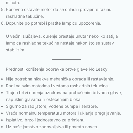
minuta.
Ponovno ostavite motor da se ohladi i provjerite razinu
rashladne tekućine.
Dopunite po potrebi i pratite lampicu upozorenja.
U većini slučajeva, curenje prestaje unutar nekoliko sati, a
lampica rashladne tekućine nestaje nakon što se sustav
stabilizira.
Prednosti korištenja popravka brtve glave No Leaky
Nije potrebna nikakva mehanička obrada ili rastavljanje.
Radi na svim motorima i vrstama rashladnih tekućina.
Trajno brtvi curenja uzrokovana probušenim brtvama glave,
napuklim glavama ili oštećenjem bloka.
Sigurno za radijatore, vodene pumpe i senzore.
Vraća normalnu temperaturu motora i uklanja pregrijavanje.
Isplativo, brzo i jednostavno za primjenu.
Uz naše jamstvo zadovoljstva ili povrata novca.