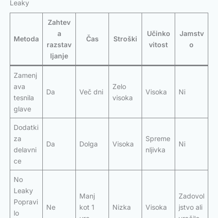
Leaky
Zahtev
a
Učinko
Jamstv
Metoda
Čas
Stroški
razstav
vitost
o
ljanje
Zamenj
ava
Zelo
Da
Več dni
Visoka
Ni
tesnila
visoka
glave
Dodatki
za
Spreme
Da
Dolga
Visoka
Ni
delavni
nljivka
ce
No
Leaky
Manj
Zadovol
Popravi
Ne
kot 1
Nizka
Visoka
jstvo ali
lo