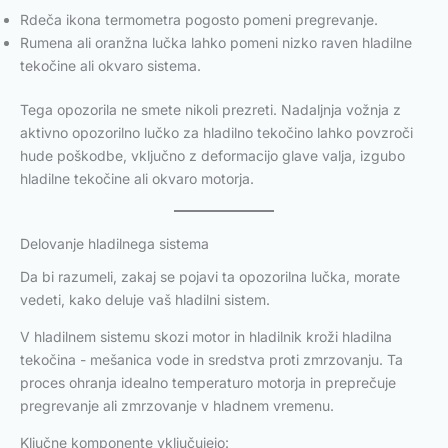
Rdeča ikona termometra pogosto pomeni pregrevanje.
Rumena ali oranžna lučka lahko pomeni nizko raven hladilne
tekočine ali okvaro sistema.
Tega opozorila ne smete nikoli prezreti. Nadaljnja vožnja z
aktivno opozorilno lučko za hladilno tekočino lahko povzroči
hude poškodbe, vključno z deformacijo glave valja, izgubo
hladilne tekočine ali okvaro motorja.
Delovanje hladilnega sistema
Da bi razumeli, zakaj se pojavi ta opozorilna lučka, morate
vedeti, kako deluje vaš hladilni sistem.
V hladilnem sistemu skozi motor in hladilnik kroži hladilna
tekočina - mešanica vode in sredstva proti zmrzovanju. Ta
proces ohranja idealno temperaturo motorja in preprečuje
pregrevanje ali zmrzovanje v hladnem vremenu.
Ključne komponente vključujejo: