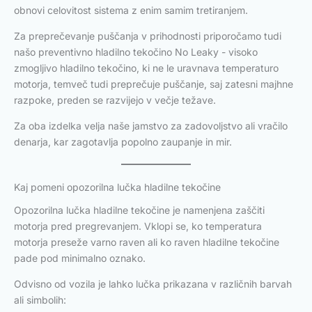
obnovi celovitost sistema z enim samim tretiranjem.
Za preprečevanje puščanja v prihodnosti priporočamo tudi
našo preventivno hladilno tekočino No Leaky - visoko
zmogljivo hladilno tekočino, ki ne le uravnava temperaturo
motorja, temveč tudi preprečuje puščanje, saj zatesni majhne
razpoke, preden se razvijejo v večje težave.
Za oba izdelka velja naše jamstvo za zadovoljstvo ali vračilo
denarja, kar zagotavlja popolno zaupanje in mir.
Kaj pomeni opozorilna lučka hladilne tekočine
Opozorilna lučka hladilne tekočine je namenjena zaščiti
motorja pred pregrevanjem. Vklopi se, ko temperatura
motorja preseže varno raven ali ko raven hladilne tekočine
pade pod minimalno oznako.
Odvisno od vozila je lahko lučka prikazana v različnih barvah
ali simbolih: