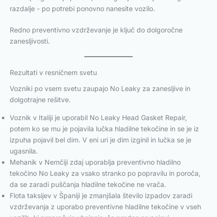
razdalje - po potrebi ponovno nanesite vozilo.
Redno preventivno vzdrževanje je ključ do dolgoročne
zanesljivosti.
Rezultati v resničnem svetu
Vozniki po vsem svetu zaupajo No Leaky za zanesljive in
dolgotrajne rešitve.
Voznik v Italiji je uporabil No Leaky Head Gasket Repair,
potem ko se mu je pojavila lučka hladilne tekočine in se je iz
izpuha pojavil bel dim. V eni uri je dim izginil in lučka se je
ugasnila.
Mehanik v Nemčiji zdaj uporablja preventivno hladilno
tekočino No Leaky za vsako stranko po popravilu in poroča,
da se zaradi puščanja hladilne tekočine ne vrača.
Flota taksijev v Španiji je zmanjšala število izpadov zaradi
vzdrževanja z uporabo preventivne hladilne tekočine v vseh