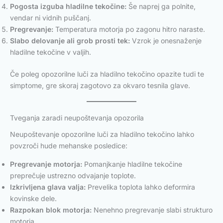
Pogosta izguba hladilne tekočine:
Še naprej ga polnite,
vendar ni vidnih puščanj.
Pregrevanje:
Temperatura motorja po zagonu hitro naraste.
Slabo delovanje ali grob prosti tek:
Vzrok je onesnaženje
hladilne tekočine v valjih.
Če poleg opozorilne luči za hladilno tekočino opazite tudi te
simptome, gre skoraj zagotovo za okvaro tesnila glave.
Tveganja zaradi neupoštevanja opozorila
Neupoštevanje opozorilne luči za hladilno tekočino lahko
povzroči hude mehanske posledice:
Pregrevanje motorja:
Pomanjkanje hladilne tekočine
preprečuje ustrezno odvajanje toplote.
Izkrivljena glava valja:
Prevelika toplota lahko deformira
kovinske dele.
Razpokan blok motorja:
Nenehno pregrevanje slabi strukturo
motorja.