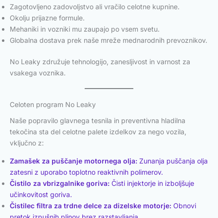
Zagotovljeno zadovoljstvo ali vračilo celotne kupnine.
Okolju prijazne formule.
Mehaniki in vozniki mu zaupajo po vsem svetu.
Globalna dostava prek naše mreže mednarodnih prevoznikov.
No Leaky združuje tehnologijo, zanesljivost in varnost za
vsakega voznika.
Celoten program No Leaky
Naše popravilo glavnega tesnila in preventivna hladilna
tekočina sta del celotne palete izdelkov za nego vozila,
vključno z:
Zamašek za puščanje motornega olja:
Zunanja puščanja olja
zatesni z uporabo toplotno reaktivnih polimerov.
Čistilo za vbrizgalnike goriva:
Čisti injektorje in izboljšuje
učinkovitost goriva.
Čistilec filtra za trdne delce za dizelske motorje:
Obnovi
pretok izpušnih plinov brez razstavljanja.