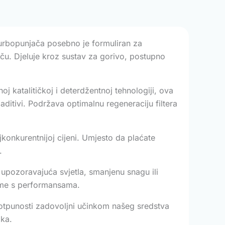
 turbopunjača posebno je formuliran za
njaču. Djeluje kroz sustav za gorivo, postupno
j katalitičkoj i deterdžentnoj tehnologiji, ova
ditivi. Podržava optimalnu regeneraciju filtera
konkurentnijoj cijeni. Umjesto da plaćate
.
upozoravajuća svjetla, smanjenu snagu ili
eme s performansama.
otpunosti zadovoljni učinkom našeg sredstva
ika.