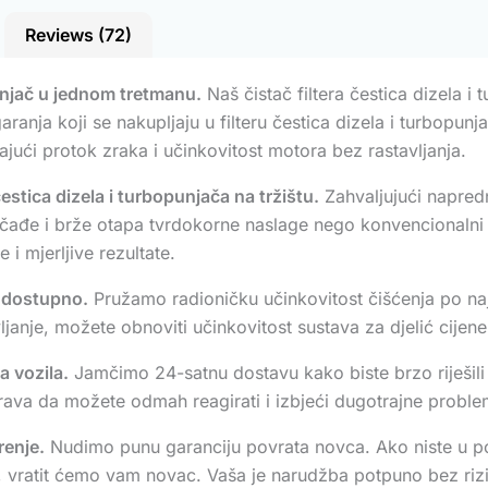
Reviews (72)
punjač u jednom tretmanu.
Naš čistač filtera čestica dizela i
garanja koji se nakupljaju u filteru čestica dizela i turbopu
jući protok zraka i učinkovitost motora bez rastavljanja.
čestica dizela i turbopunjača na tržištu.
Zahvaljujući napredno
čađe i brže otapa tvrdokorne naslage nego konvencionalni a
 i mjerljive rezultate.
e dostupno.
Pružamo radioničku učinkovitost čišćenja po naj
ljanje, možete obnoviti učinkovitost sustava za djelić cijene
a vozila.
Jamčimo 24-satnu dostavu kako biste brzo riješili 
rava da možete odmah reagirati i izbjeći dugotrajne probl
renje.
Nudimo punu garanciju povrata novca. Ako niste u p
ča, vratit ćemo vam novac. Vaša je narudžba potpuno bez riz