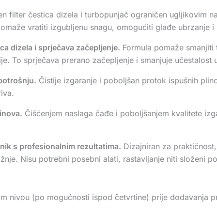
n filter čestica dizela i turbopunjač ograničen ugljikovim 
maže vratiti izgubljenu snagu, omogućiti glađe ubrzanje i
ca dizela i sprječava začepljenje.
Formula pomaže smanjiti 
ije. To sprječava prerano začepljenje i smanjuje učestalost 
potrošnju.
Čistije izgaranje i poboljšan protok ispušnih pli
iva.
linova.
Čišćenjem naslaga čađe i poboljšanjem kvalitete izg
ik s profesionalnim rezultatima.
Dizajniran za praktičnost
nje. Nisu potrebni posebni alati, rastavljanje niti složeni po
kom nivou (po mogućnosti ispod četvrtine) prije dodavanja p