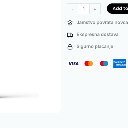
Particulate
Add to
-
+
Filter
and
Jamstvo povrata novca
Turbocharger
Ekspresna dostava
Cleaner
quantity
Sigurno plaćanje