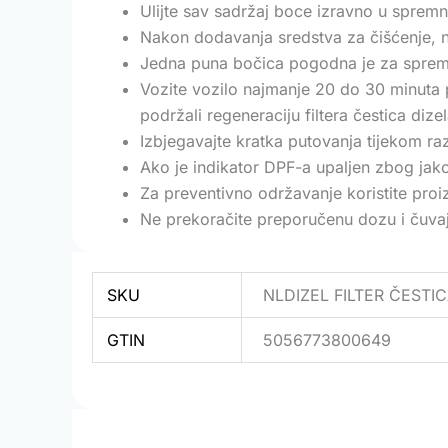
Ulijte sav sadržaj boce izravno u spremn
Nakon dodavanja sredstva za čišćenje, na
Jedna puna bočica pogodna je za spremni
Vozite vozilo najmanje 20 do 30 minuta 
podržali regeneraciju filtera čestica dizel
Izbjegavajte kratka putovanja tijekom ra
Ako je indikator DPF-a upaljen zbog jako
Za preventivno održavanje koristite pro
Ne prekoračite preporučenu dozu i čuvaj
SKU
NLDIZEL FILTER ČESTI
GTIN
5056773800649