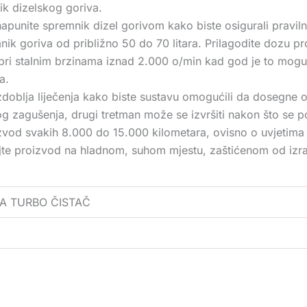
ik dizelskog goriva.
punite spremnik dizel gorivom kako biste osigurali pravilno
k goriva od približno 50 do 70 litara. Prilagodite dozu p
pri stalnim brzinama iznad 2.000 o/min kad god je to moguć
a.
zdoblja liječenja kako biste sustavu omogućili da dosegne 
g zagušenja, drugi tretman može se izvršiti nakon što se pot
izvod svakih 8.000 do 15.000 kilometara, ovisno o uvjetima
te proizvod na hladnom, suhom mjestu, zaštićenom od izravn
CA TURBO ČISTAČ