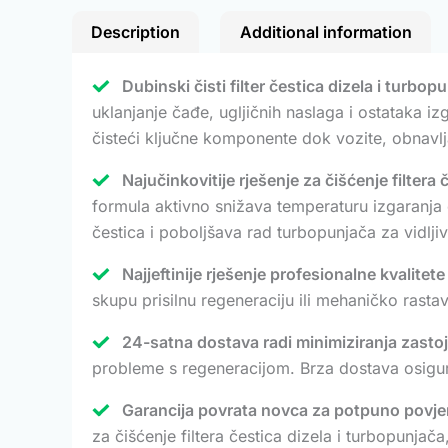
Description
Additional information
Dubinski čisti filter čestica dizela i turbo
uklanjanje čađe, ugljičnih naslaga i ostataka iz
čisteći ključne komponente dok vozite, obnavlja
Najučinkovitije rješenje za čišćenje filtera 
formula aktivno snižava temperaturu izgaranja 
čestica i poboljšava rad turbopunjača za vidljive
Najjeftinije rješenje profesionalne kvalitet
skupu prisilnu regeneraciju ili mehaničko rastav
24-satna dostava radi minimiziranja zastoj
probleme s regeneracijom. Brza dostava osigu
Garancija povrata novca za potpuno povje
za čišćenje filtera čestica dizela i turbopunja