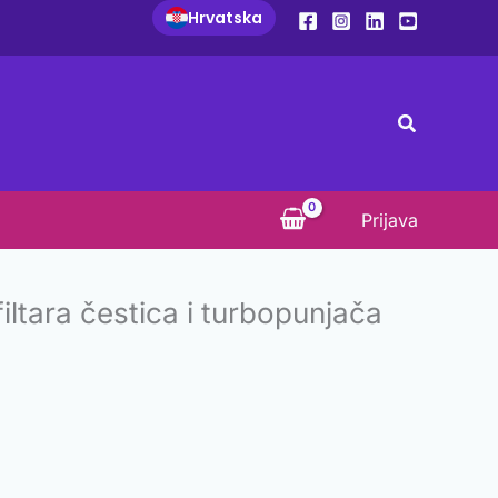
Hrvatska
Search
Prijava
iltara čestica i turbopunjača