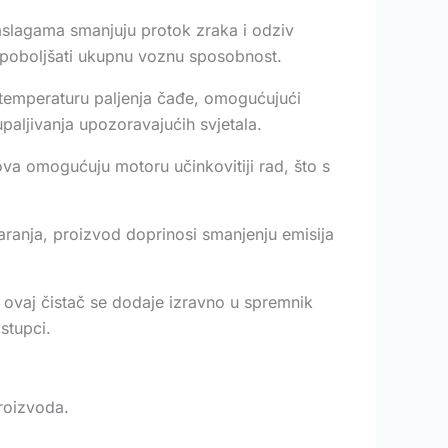
naslagama smanjuju protok zraka i odziv
 poboljšati ukupnu voznu sposobnost.
temperaturu paljenja čađe, omogućujući
upaljivanja upozoravajućih svjetala.
nova omogućuju motoru učinkovitiji rad, što s
aranja, proizvod doprinosi smanjenju emisija
, ovaj čistač se dodaje izravno u spremnik
stupci.
roizvoda.