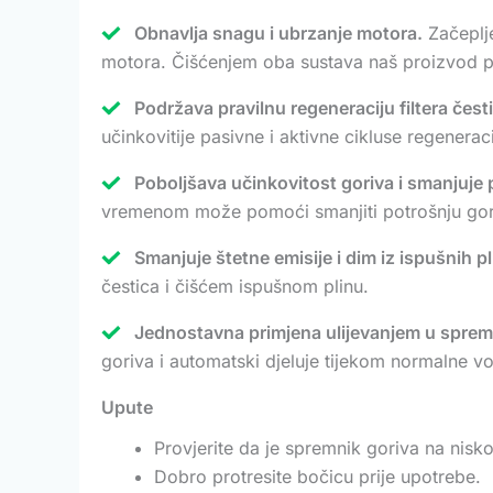
Obnavlja snagu i ubrzanje motora.
Začeplje
motora. Čišćenjem oba sustava naš proizvod po
Podržava pravilnu regeneraciju filtera česti
učinkovitije pasivne i aktivne cikluse regenerac
Poboljšava učinkovitost goriva i smanjuje 
vremenom može pomoći smanjiti potrošnju gor
Smanjuje štetne emisije i dim iz ispušnih p
čestica i čišćem ispušnom plinu.
Jednostavna primjena ulijevanjem u spremn
goriva i automatski djeluje tijekom normalne vož
Upute
Provjerite da je spremnik goriva na nis
Dobro protresite bočicu prije upotrebe.