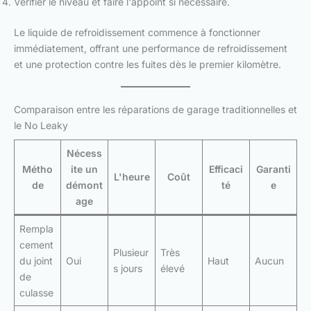
Vérifier le niveau et faire l'appoint si nécessaire.
Le liquide de refroidissement commence à fonctionner
immédiatement, offrant une performance de refroidissement
et une protection contre les fuites dès le premier kilomètre.
Comparaison entre les réparations de garage traditionnelles et
le No Leaky
Nécess
Métho
ite un
Efficaci
Garanti
L'heure
Coût
de
démont
té
e
age
Rempla
cement
Plusieur
Très
du joint
Oui
Haut
Aucun
s jours
élevé
de
culasse