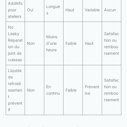
Additifs
Longue
pour
Oui
Haut
Variable
Aucun
s
ateliers
No
Leaky
Satisfac
Moins
Réparat
tion ou
Non
d'une
Faible
Haut
ion du
rembou
heure
joint de
rsement
culasse
Liquide
de
Satisfac
refroidi
En
Prévent
tion ou
ssemen
Non
Faible
continu
ive
rembou
t
rsement
prévent
if