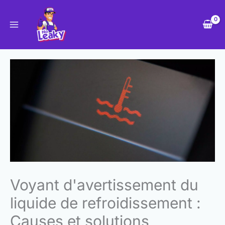
Skip
to
content
Voyant d'avertissement du
liquide de refroidissement :
Causes et solutions