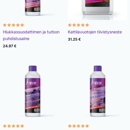
Rated
Rated
Hiukkassuodattimen ja turbon
Kattilavuotojen tiivistysneste
4.96
4.89
out of 5
out of 5
puhdistusaine
31.25
€
24.97
€