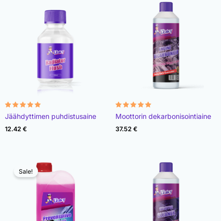
Rated
Rated
Jäähdyttimen puhdistusaine
Moottorin dekarbonisointiaine
4.87
4.92
out of 5
out of 5
12.42
€
37.52
€
Sale!