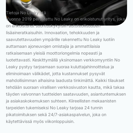
Tietoja No Leaky:stä
Vuonna 2019 perustettu No Leaky on erikoistunut yritys, joka
on erikoistunut suorituskykyisiin autoteollisuuden
lisäaineratkaisuihin. Innovaation, tehokkuuden ja
saavutettavuuden ympärille rakennettu No Leaky luotiin
auttamaan ajoneuvojen omistajia ja ammattilaisia
ratkaisemaan yleisiä moottoriongelmia nopeasti ja
luotettavasti. Keskittymällä yksinomaan verkkomyyntiin No
Leaky pystyy tarjoamaan suoraa kuluttajahinnoittelua ja
eliminoimaan välikädet, jotta kustannukset pysyvät
mahdollisimman alhaisina laadusta tinkimättä. Kaikki tilaukset
tehdään suoraan virallisen verkkosivuston kautta, mikä takaa
täyden valvonnan tuotteiden saatavuuden, asiantuntemuksen
ja asiakaskokemuksen suhteen. Kiireellisten mekaanisten
tarpeiden tukemiseksi No Leaky tarjoaa 24 tunnin
pikatoimituksen sekä 24/7-asiakaspalvelun, joka on
käytettävissä myös viikonloppuisin.