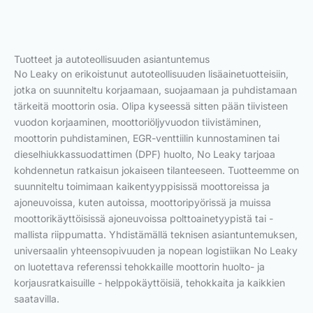
Tuotteet ja autoteollisuuden asiantuntemus
No Leaky on erikoistunut autoteollisuuden lisäainetuotteisiin,
jotka on suunniteltu korjaamaan, suojaamaan ja puhdistamaan
tärkeitä moottorin osia. Olipa kyseessä sitten pään tiivisteen
vuodon korjaaminen, moottoriöljyvuodon tiivistäminen,
moottorin puhdistaminen, EGR-venttiilin kunnostaminen tai
dieselhiukkassuodattimen (DPF) huolto, No Leaky tarjoaa
kohdennetun ratkaisun jokaiseen tilanteeseen. Tuotteemme on
suunniteltu toimimaan kaikentyyppisissä moottoreissa ja
ajoneuvoissa, kuten autoissa, moottoripyörissä ja muissa
moottorikäyttöisissä ajoneuvoissa polttoainetyypistä tai -
mallista riippumatta. Yhdistämällä teknisen asiantuntemuksen,
universaalin yhteensopivuuden ja nopean logistiikan No Leaky
on luotettava referenssi tehokkaille moottorin huolto- ja
korjausratkaisuille - helppokäyttöisiä, tehokkaita ja kaikkien
saatavilla.