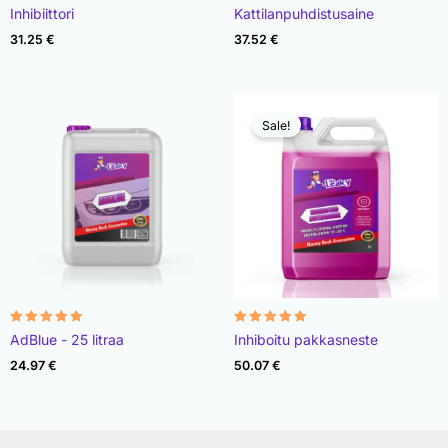
Rated
Rated
Inhibiittori
Kattilanpuhdistusaine
4.91
4.90
out of 5
out of 5
31.25
€
37.52
€
Sale!
Rated
Rated
AdBlue - 25 litraa
Inhiboitu pakkasneste
4.97
4.85
out of 5
out of 5
24.97
€
50.07
€