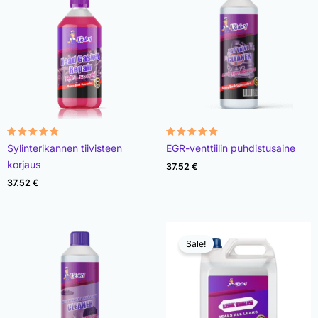
Rated
Rated
Sylinterikannen tiivisteen
EGR-venttiilin puhdistusaine
4.78
4.93
out of 5
out of 5
korjaus
37.52
€
37.52
€
Sale!