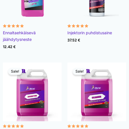
Rated
Rated
Ennaltaehkäisevä
Injektorin puhdistusaine
4.90
4.93
out of 5
out of 5
jäähdytysneste
37.52
€
12.42
€
Sale!
Sale!