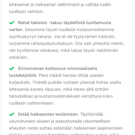
lohkeamat ja halkeamat välittömästi ja välttää kalliin
tuulilasin vaihdon.
Rahat takaisin -takuu täydellistä luottamusta
varten.
Seisomme täysin tuulilasin korjausnesteemme
suorituskyvyn takana. Jos et ole tyytyväinen tuloksiin,
tarjoamme rahanpalautustakuun. Ota vain yhteyttä meihin,
niin hyvitämme ostoksesi, mikä takaa täysin riskittömän
ostoksen.
Erinomainen kattavuus minimaalisella
tuotekäytöllä.
Pieni määrä hartsia riittää useisiin
korjauksiin. Yhdellä pullolla voidaan yleensä hoitaa useita
lohkeamia koosta riippuen, mikä tekee siitä erittäin
taloudellisen ja kustannustehokkaan verrattuna koko
tuulilasin vaihtamiseen.
Estää halkeamien leviämisen.
Täyttämällä
vaurioituneen alueen ja palauttamalla rakenteellisen
eheyden neste auttaa estämään halkeamien laajenemisen
tärinän, paineen tai lämpötilan vaihteluiden vuoksi, mikä