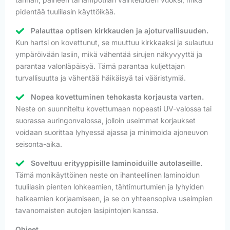
pidentää tuulilasin käyttöikää.
Palauttaa optisen kirkkauden ja ajoturvallisuuden.
Kun hartsi on kovettunut, se muuttuu kirkkaaksi ja sulautuu
ympäröivään lasiin, mikä vähentää sirujen näkyvyyttä ja
parantaa valonläpäisyä. Tämä parantaa kuljettajan
turvallisuutta ja vähentää häikäisyä tai vääristymiä.
Nopea kovettuminen tehokasta korjausta varten.
Neste on suunniteltu kovettumaan nopeasti UV-valossa tai
suorassa auringonvalossa, jolloin useimmat korjaukset
voidaan suorittaa lyhyessä ajassa ja minimoida ajoneuvon
seisonta-aika.
Soveltuu erityyppisille laminoiduille autolaseille.
Tämä monikäyttöinen neste on ihanteellinen laminoidun
tuulilasin pienten lohkeamien, tähtimurtumien ja lyhyiden
halkeamien korjaamiseen, ja se on yhteensopiva useimpien
tavanomaisten autojen lasipintojen kanssa.
Ohjeet