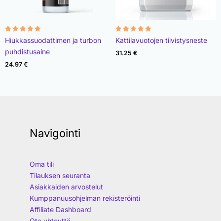
Rated
Rated
Hiukkassuodattimen ja turbon
Kattilavuotojen tiivistysneste
4.96
4.89
out of 5
out of 5
puhdistusaine
31.25
€
24.97
€
Navigointi
Oma tili
Tilauksen seuranta
Asiakkaiden arvostelut
Kumppanuusohjelman rekisteröinti
Affiliate Dashboard
Ota yhteyttä