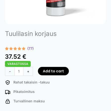
Tuulilasin korjaus
(77)
Rated
77
4.91
37.52
€
out of 5
based on
VARASTOSSA
customer
ratings
Windshield
Add to cart
-
+
Repair
quantity
Rahat takaisin -takuu
Pikatoimitus
Turvallinen maksu