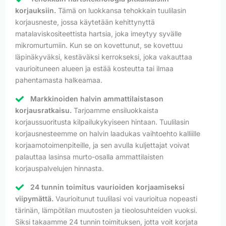
korjauksiin.
Tämä on luokkansa tehokkain tuulilasin
korjausneste, jossa käytetään kehittynyttä
matalaviskositeettista hartsia, joka imeytyy syvälle
mikromurtumiin. Kun se on kovettunut, se kovettuu
läpinäkyväksi, kestäväksi kerrokseksi, joka vakauttaa
vaurioituneen alueen ja estää kosteutta tai ilmaa
pahentamasta halkeamaa.
Markkinoiden halvin ammattilaistason
korjausratkaisu.
Tarjoamme ensiluokkaista
korjaussuoritusta kilpailukykyiseen hintaan. Tuulilasin
korjausnesteemme on halvin laadukas vaihtoehto kalliille
korjaamotoimenpiteille, ja sen avulla kuljettajat voivat
palauttaa lasinsa murto-osalla ammattilaisten
korjauspalvelujen hinnasta.
24 tunnin toimitus vaurioiden korjaamiseksi
viipymättä.
Vaurioitunut tuulilasi voi vaurioitua nopeasti
tärinän, lämpötilan muutosten ja tieolosuhteiden vuoksi.
Siksi takaamme 24 tunnin toimituksen, jotta voit korjata