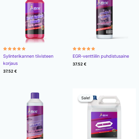
Rated
Rated
Sylinterikannen tiivisteen
EGR-venttiilin puhdistusaine
4.78
4.93
out of 5
out of 5
korjaus
37.52
€
37.52
€
Sale!
Sale!