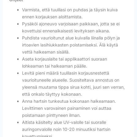
Varmista, että tuulilasi on puhdas ja täysin kuiva
ennen korjauksen aloittamista.
Pysäköi ajoneuvo varjoisaan paikkaan, jotta se ei
kovettuisi ennenaikaisesti levityksen aikana.
Puhdista vaurioitunut alue kuivalla liinalla pölyn ja
irtoavien lasihiukkasten poistamiseksi. Älä käytä
vettä halkeaman sisällä.
Aseta korjauslaite tai applikaattori suoraan
lohkeaman tai halkeaman päälle.
Levitä pieni määrä tuulilasin korjausnestettä
vaurioituneelle alueelle. Suositeltava annostus on
yleensä muutama tippa sirua kohti, juuri sen verran,
että onkalo täyttyy kokonaan.
Anna hartsin tunkeutua kokonaan halkeamaan.
Levittimen varovainen painaminen voi auttaa
poistamaan pinttyneen ilman.
Altista käsitelty alue UV-valolle tai suoralle
auringonvalolle noin 10-20 minuutiksi hartsin
kovettumiseksi.