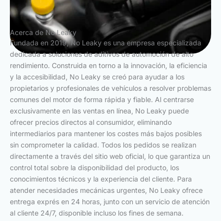
Acerca de No Leaky
Fundada en 2019, No Leaky es una empresa especializada
dedicada a soluciones de aditivos de automoción de alto
rendimiento. Construida en torno a la innovación, la eficiencia
y la accesibilidad, No Leaky se creó para ayudar a los
propietarios y profesionales de vehículos a resolver problemas
comunes del motor de forma rápida y fiable. Al centrarse
exclusivamente en las ventas en línea, No Leaky puede
ofrecer precios directos al consumidor, eliminando
intermediarios para mantener los costes más bajos posibles
sin comprometer la calidad. Todos los pedidos se realizan
directamente a través del sitio web oficial, lo que garantiza un
control total sobre la disponibilidad del producto, los
conocimientos técnicos y la experiencia del cliente. Para
atender necesidades mecánicas urgentes, No Leaky ofrece
entrega exprés en 24 horas, junto con un servicio de atención
al cliente 24/7, disponible incluso los fines de semana.