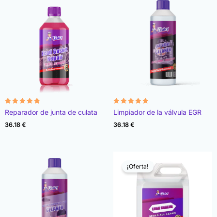
Valorado
Valorado
Reparador de junta de culata
Limpiador de la válvula EGR
con
con
4.78
4.93
36.18
€
36.18
€
de 5
de 5
¡Oferta!