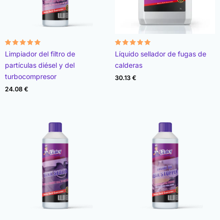
Valorado
Valorado
Limpiador del filtro de
Líquido sellador de fugas de
con
con
4.96
4.89
partículas diésel y del
calderas
de 5
de 5
turbocompresor
30.13
€
24.08
€