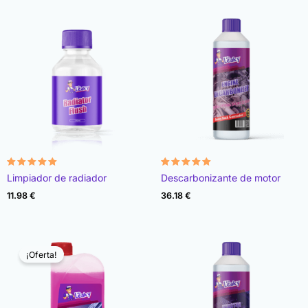
Valorado
Valorado
Limpiador de radiador
Descarbonizante de motor
con
con
4.87
4.92
11.98
€
36.18
€
de 5
de 5
¡Oferta!