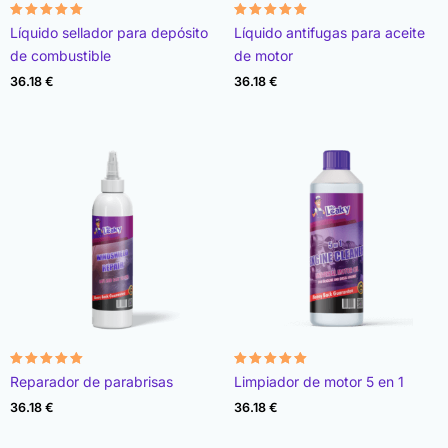
Valorado
Valorado
Líquido sellador para depósito
Líquido antifugas para aceite
con
con
4.95
4.99
de combustible
de motor
de 5
de 5
36.18
€
36.18
€
Valorado
Valorado
Reparador de parabrisas
Limpiador de motor 5 en 1
con
con
4.91
4.98
36.18
€
36.18
€
de 5
de 5