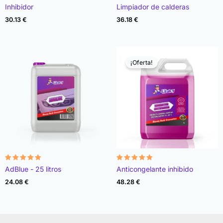
Valorado
Valorado
Inhibidor
Limpiador de calderas
con
con
4.91
4.90
30.13
€
36.18
€
de 5
de 5
¡Oferta!
Valorado
Valorado
AdBlue - 25 litros
Anticongelante inhibido
con
con
4.97
4.85
24.08
€
48.28
€
de 5
de 5