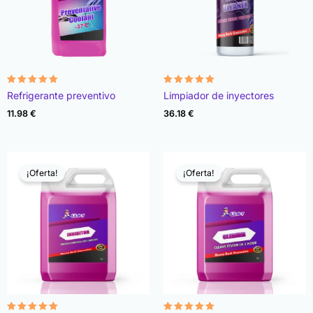
Valorado
Valorado
Refrigerante preventivo
Limpiador de inyectores
con
con
4.90
4.93
11.98
€
36.18
€
de 5
de 5
¡Oferta!
¡Oferta!