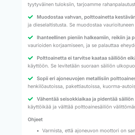
tyytyväinen tuloksiin, tarjoamme rahanpalautusta
Muodostaa vahvan, polttoainetta kestävän 
ja dieselaltistusta. Se muodostaa vaurioituneen
Ihanteellinen pieniin halkeamiin, reikiin ja 
vaurioiden korjaamiseen, ja se palauttaa eheyde
Polttoainetta ei tarvitse kaataa säiliöön ei
käyttöön. Se levitetään suoraan säiliön ulkopuole
Sopii eri ajoneuvojen metallisiin polttoaines
henkilöautoissa, pakettiautoissa, kuorma-autoiss
Vähentää seisokkiaikaa ja pidentää säiliön
käyttöikää ja välttää polttoainesäiliön välittömän
Ohjeet
Varmista, että ajoneuvon moottori on sam