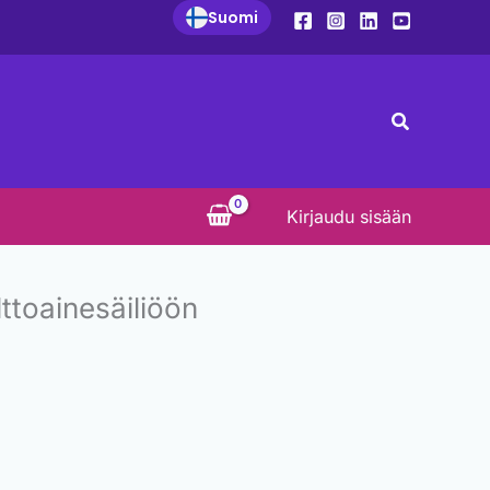
Suomi
Search
Kirjaudu sisään
lttoainesäiliöön