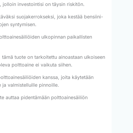
lloin investointisi on täysin riskitön.
täväksi suojakerrokseksi, joka kestää bensiini-
tojen syntymisen.
olttoainesäiliöiden ulkopinnan paikallisten
t, tämä tuote on tarkoitettu ainoastaan ulkoiseen
leva polttoaine ei vaikuta siihen.
ttoainesäiliöiden kanssa, joita käytetään
a valmistelluille pinnoille.
ote auttaa pidentämään polttoainesäiliön