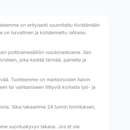
teemme on erityisesti suunniteltu tiivistämään
e on turvallinen ja kohdennettu ratkaisu
in polttoainesäiliön vuodonestoaine. Sen
ivisteen, joka kestää tärinää, painetta ja
 vievää. Tuotteemme on markkinoiden halvin
en tai vaihtamiseen liittyviä korkeita työ- ja
iota. Siksi takaamme 24 tunnin toimituksen,
me suorituskyvyn takana. Jos et ole