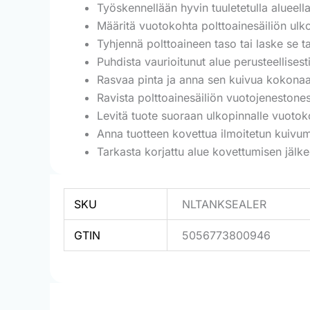
Työskennellään hyvin tuuletetulla alueella
Määritä vuotokohta polttoainesäiliön ulk
Tyhjennä polttoaineen taso tai laske se t
Puhdista vaurioitunut alue perusteellisesti
Rasvaa pinta ja anna sen kuivua kokonaan
Ravista polttoainesäiliön vuotojenestones
Levitä tuote suoraan ulkopinnalle vuotok
Anna tuotteen kovettua ilmoitetun kuivum
Tarkasta korjattu alue kovettumisen jälke
SKU
NLTANKSEALER
GTIN
5056773800946