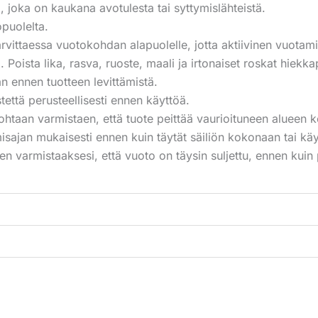
, joka on kaukana avotulesta tai syttymislähteistä.
opuolelta.
arvittaessa vuotokohdan alapuolelle, jotta aktiivinen vuotam
. Poista lika, rasva, ruoste, maali ja irtonaiset roskat hiekkap
 ennen tuotteen levittämistä.
tettä perusteellisesti ennen käyttöä.
ohtaan varmistaen, että tuote peittää vaurioituneen alueen 
isajan mukaisesti ennen kuin täytät säiliön kokonaan tai kä
en varmistaaksesi, että vuoto on täysin suljettu, ennen kui