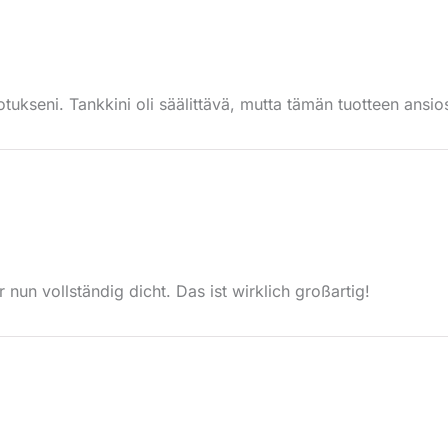
otukseni. Tankkini oli säälittävä, mutta tämän tuotteen ansio
nun vollständig dicht. Das ist wirklich großartig!