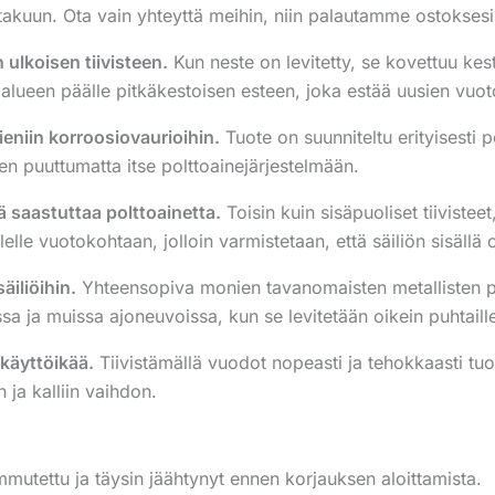
kuun. Ota vain yhteyttä meihin, niin palautamme ostoksesi, jo
ulkoisen tiivisteen.
Kun neste on levitetty, se kovettuu kes
 alueen päälle pitkäkestoisen esteen, joka estää uusien vuo
pieniin korroosiovaurioihin.
Tuote on suunniteltu erityisesti p
n puuttumatta itse polttoainejärjestelmään.
kä saastuttaa polttoainetta.
Toisin kuin sisäpuoliset tiivistee
lle vuotokohtaan, jolloin varmistetaan, että säiliön sisällä o
äiliöihin.
Yhteensopiva monien tavanomaisten metallisten pol
a ja muissa ajoneuvoissa, kun se levitetään oikein puhtaille j
 käyttöikää.
Tiivistämällä vuodot nopeasti ja tehokkaasti tu
 ja kalliin vaihdon.
mutettu ja täysin jäähtynyt ennen korjauksen aloittamista.