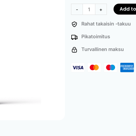
Tank
Add to
-
+
Stop
Leak
Rahat takaisin -takuu
Fluid
Pikatoimitus
quantity
Turvallinen maksu