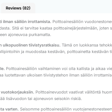
Reviews (82)
i ilman säiliön irrottamista.
Polttoainesäiliön vuodonestones
sta. Sitä ei tarvitse kaataa polttoainejärjestelmään, joten s
iseen ajoneuvoa purkamatta.
n ulkopuolinen tiivistysratkaisu.
Tämä on luokkansa tehokka
llipintoihin ja muodostaa kestävän, polttoainetta kestävän ti
le.
Polttoainesäiliön vaihtaminen voi olla kallista ja aikaa
a luotettavan ulkoisen tiivistystehon ilman säiliön irrottamise
n vuotokorjauksiin.
Polttoainevuodot vaativat välitöntä huom
ää lisävuodon tai ajoneuvon seisokin riskiä.
ta varten.
Seisomme polttoainesäiliön vuotojenestonesteem