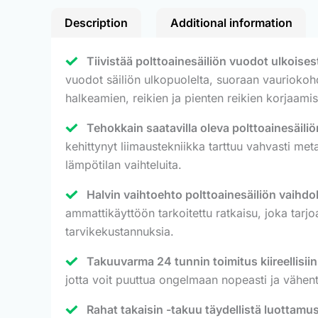
Description
Additional information
Tiivistää polttoainesäiliön vuodot ulkoisest
vuodot säiliön ulkopuolelta, suoraan vauriokohda
halkeamien, reikien ja pienten reikien korjaam
Tehokkain saatavilla oleva polttoainesäiliö
kehittynyt liimaustekniikka tarttuu vahvasti meta
lämpötilan vaihteluita.
Halvin vaihtoehto polttoainesäiliön vaihdol
ammattikäyttöön tarkoitettu ratkaisu, joka tarjoa
tarvikekustannuksia.
Takuuvarma 24 tunnin toimitus kiireellisii
jotta voit puuttua ongelmaan nopeasti ja vähent
Rahat takaisin -takuu täydellistä luottamus