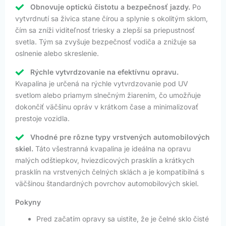
Obnovuje optickú čistotu a bezpečnosť jazdy.
Po
vytvrdnutí sa živica stane čírou a splynie s okolitým sklom,
čím sa zníži viditeľnosť triesky a zlepší sa priepustnosť
svetla. Tým sa zvyšuje bezpečnosť vodiča a znižuje sa
oslnenie alebo skreslenie.
Rýchle vytvrdzovanie na efektívnu opravu.
Kvapalina je určená na rýchle vytvrdzovanie pod UV
svetlom alebo priamym slnečným žiarením, čo umožňuje
dokončiť väčšinu opráv v krátkom čase a minimalizovať
prestoje vozidla.
Vhodné pre rôzne typy vrstvených automobilových
skiel.
Táto všestranná kvapalina je ideálna na opravu
malých odštiepkov, hviezdicových prasklín a krátkych
prasklín na vrstvených čelných sklách a je kompatibilná s
väčšinou štandardných povrchov automobilových skiel.
Pokyny
Pred začatím opravy sa uistite, že je čelné sklo čisté