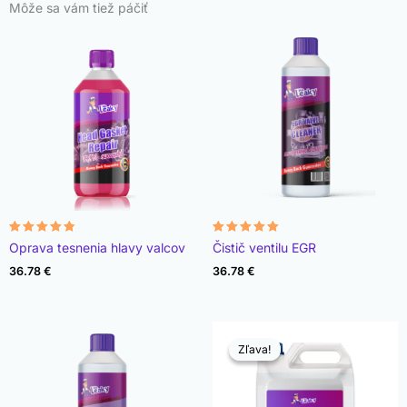
Môže sa vám tiež páčiť
Hodnotenie
Hodnotenie
Oprava tesnenia hlavy valcov
Čistič ventilu EGR
4.78
4.93
z 5
z 5
36.78
€
36.78
€
Zľava!
Zľava!