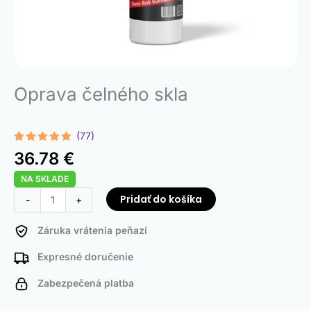
Oprava čelného skla
(77)
Hodnotenie
77
36.78
€
4.91
z 5
na základe
NA SKLADE
zákazníckych
recenzií
množstvo
Pridať do košíka
-
+
Windshield
Repair
Záruka vrátenia peňazí
Expresné doručenie
Zabezpečená platba