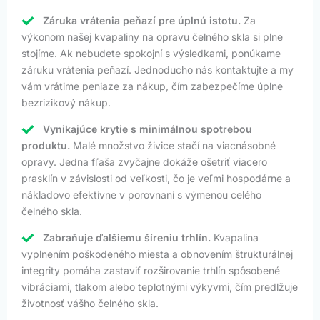
Záruka vrátenia peňazí pre úplnú istotu.
Za
výkonom našej kvapaliny na opravu čelného skla si plne
stojíme. Ak nebudete spokojní s výsledkami, ponúkame
záruku vrátenia peňazí. Jednoducho nás kontaktujte a my
vám vrátime peniaze za nákup, čím zabezpečíme úplne
bezrizikový nákup.
Vynikajúce krytie s minimálnou spotrebou
produktu.
Malé množstvo živice stačí na viacnásobné
opravy. Jedna fľaša zvyčajne dokáže ošetriť viacero
prasklín v závislosti od veľkosti, čo je veľmi hospodárne a
nákladovo efektívne v porovnaní s výmenou celého
čelného skla.
Zabraňuje ďalšiemu šíreniu trhlín.
Kvapalina
vyplnením poškodeného miesta a obnovením štrukturálnej
integrity pomáha zastaviť rozširovanie trhlín spôsobené
vibráciami, tlakom alebo teplotnými výkyvmi, čím predlžuje
životnosť vášho čelného skla.