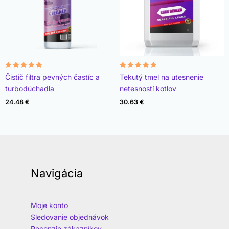
Hodnotenie
Hodnotenie
Čistič filtra pevných častíc a
Tekutý tmel na utesnenie
4.96
4.89
z 5
z 5
turbodúchadla
netesností kotlov
24.48
€
30.63
€
Navigácia
Moje konto
Sledovanie objednávok
Recenzie zákazníkov