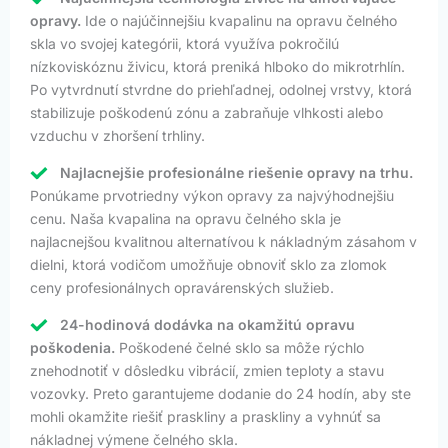
opravy.
Ide o najúčinnejšiu kvapalinu na opravu čelného
skla vo svojej kategórii, ktorá využíva pokročilú
nízkoviskóznu živicu, ktorá preniká hlboko do mikrotrhlín.
Po vytvrdnutí stvrdne do priehľadnej, odolnej vrstvy, ktorá
stabilizuje poškodenú zónu a zabraňuje vlhkosti alebo
vzduchu v zhoršení trhliny.
Najlacnejšie profesionálne riešenie opravy na trhu.
Ponúkame prvotriedny výkon opravy za najvýhodnejšiu
cenu. Naša kvapalina na opravu čelného skla je
najlacnejšou kvalitnou alternatívou k nákladným zásahom v
dielni, ktorá vodičom umožňuje obnoviť sklo za zlomok
ceny profesionálnych opravárenských služieb.
24-hodinová dodávka na okamžitú opravu
poškodenia.
Poškodené čelné sklo sa môže rýchlo
znehodnotiť v dôsledku vibrácií, zmien teploty a stavu
vozovky. Preto garantujeme dodanie do 24 hodín, aby ste
mohli okamžite riešiť praskliny a praskliny a vyhnúť sa
nákladnej výmene čelného skla.