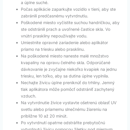
a úplne suché.
Počas aplikácie zaparkujte vozidlo v tieni, aby ste
zabránili predčasnému vytvrdnutiu.
Poškodené miesto vyčistite suchou handričkou, aby
ste odstránili prach a uvoľnené častice skla. Vo
vnútri praskliny nepoužívajte vodu.
Umiestnite opravné zariadenie alebo aplikátor
priamo na triesku alebo prasklinu.
Na poškodené miesto naneste malé množstvo
kvapaliny na opravu čelného skla. Odporúčané
dávkovanie je zvyčajne niekoľko kvapiek na jednu
triesku, len toľko, aby sa dutina úplne vyplnila.
Nechajte živicu úplne preniknúť do trhliny. Jemný
tlak aplikátora môže pomôcť odstrániť zachytený
vzduch.
Na vytvrdnutie živice vystavte ošetrenú oblasť UV
svetlu alebo priamemu slnečnému žiareniu na
približne 10 až 20 minút.
Po vytvrdnutí opatrne odstráňte prebytočnú
vytvrdnutú živicu pomocou žiletky pod miernym