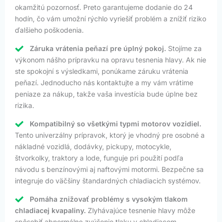
okamžitú pozornosť. Preto garantujeme dodanie do 24
hodín, čo vám umožní rýchlo vyriešiť problém a znížiť riziko
ďalšieho poškodenia.
Záruka vrátenia peňazí pre úplný pokoj.
Stojíme za
výkonom nášho prípravku na opravu tesnenia hlavy. Ak nie
ste spokojní s výsledkami, ponúkame záruku vrátenia
peňazí. Jednoducho nás kontaktujte a my vám vrátime
peniaze za nákup, takže vaša investícia bude úplne bez
rizika.
Kompatibilný so všetkými typmi motorov vozidiel.
Tento univerzálny prípravok, ktorý je vhodný pre osobné a
nákladné vozidlá, dodávky, pickupy, motocykle,
štvorkolky, traktory a lode, funguje pri použití podľa
návodu s benzínovými aj naftovými motormi. Bezpečne sa
integruje do väčšiny štandardných chladiacich systémov.
Pomáha znižovať problémy s vysokým tlakom
chladiacej kvapaliny.
Zlyhávajúce tesnenie hlavy môže
spôsobiť abnormálne zvýšenie tlaku v chladiacom