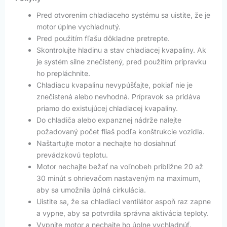
Pred otvorením chladiaceho systému sa uistite, že je
motor úplne vychladnutý.
Pred použitím fľašu dôkladne pretrepte.
Skontrolujte hladinu a stav chladiacej kvapaliny. Ak
je systém silne znečistený, pred použitím prípravku
ho prepláchnite.
Chladiacu kvapalinu nevypúšťajte, pokiaľ nie je
znečistená alebo nevhodná. Prípravok sa pridáva
priamo do existujúcej chladiacej kvapaliny.
Do chladiča alebo expanznej nádrže nalejte
požadovaný počet fliaš podľa konštrukcie vozidla.
Naštartujte motor a nechajte ho dosiahnuť
prevádzkovú teplotu.
Motor nechajte bežať na voľnobeh približne 20 až
30 minút s ohrievačom nastaveným na maximum,
aby sa umožnila úplná cirkulácia.
Uistite sa, že sa chladiaci ventilátor aspoň raz zapne
a vypne, aby sa potvrdila správna aktivácia teploty.
Vypnite motor a nechajte ho úplne vychladnúť.