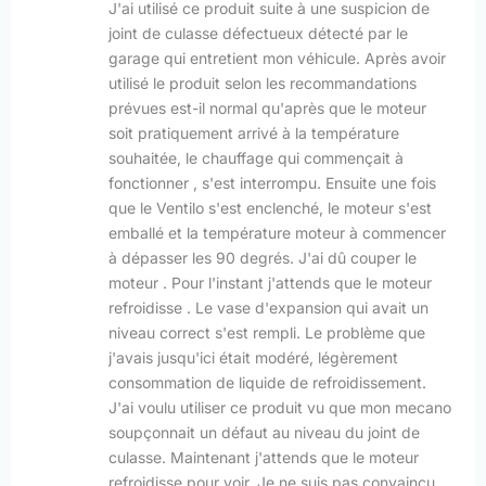
J'ai utilisé ce produit suite à une suspicion de
joint de culasse défectueux détecté par le
garage qui entretient mon véhicule. Après avoir
utilisé le produit selon les recommandations
prévues est-il normal qu'après que le moteur
soit pratiquement arrivé à la température
souhaitée, le chauffage qui commençait à
fonctionner , s'est interrompu. Ensuite une fois
que le Ventilo s'est enclenché, le moteur s'est
emballé et la température moteur à commencer
à dépasser les 90 degrés. J'ai dû couper le
moteur . Pour l'instant j'attends que le moteur
refroidisse . Le vase d'expansion qui avait un
niveau correct s'est rempli. Le problème que
j'avais jusqu'ici était modéré, légèrement
consommation de liquide de refroidissement.
J'ai voulu utiliser ce produit vu que mon mecano
soupçonnait un défaut au niveau du joint de
culasse. Maintenant j'attends que le moteur
refroidisse pour voir. Je ne suis pas convaincu