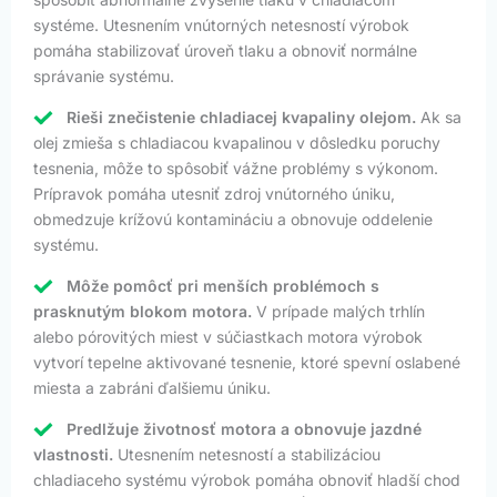
systéme. Utesnením vnútorných netesností výrobok
pomáha stabilizovať úroveň tlaku a obnoviť normálne
správanie systému.
Rieši znečistenie chladiacej kvapaliny olejom.
Ak sa
olej zmieša s chladiacou kvapalinou v dôsledku poruchy
tesnenia, môže to spôsobiť vážne problémy s výkonom.
Prípravok pomáha utesniť zdroj vnútorného úniku,
obmedzuje krížovú kontamináciu a obnovuje oddelenie
systému.
Môže pomôcť pri menších problémoch s
prasknutým blokom motora.
V prípade malých trhlín
alebo pórovitých miest v súčiastkach motora výrobok
vytvorí tepelne aktivované tesnenie, ktoré spevní oslabené
miesta a zabráni ďalšiemu úniku.
Predlžuje životnosť motora a obnovuje jazdné
vlastnosti.
Utesnením netesností a stabilizáciou
chladiaceho systému výrobok pomáha obnoviť hladší chod