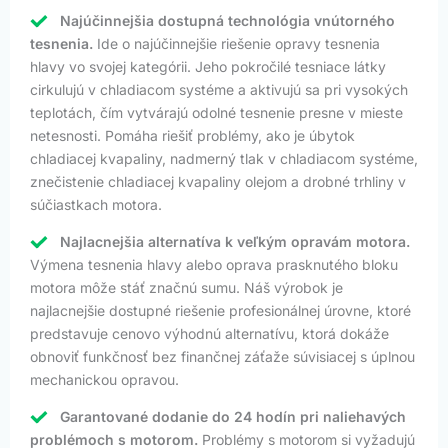
Najúčinnejšia dostupná technológia vnútorného
tesnenia.
Ide o najúčinnejšie riešenie opravy tesnenia
hlavy vo svojej kategórii. Jeho pokročilé tesniace látky
cirkulujú v chladiacom systéme a aktivujú sa pri vysokých
teplotách, čím vytvárajú odolné tesnenie presne v mieste
netesnosti. Pomáha riešiť problémy, ako je úbytok
chladiacej kvapaliny, nadmerný tlak v chladiacom systéme,
znečistenie chladiacej kvapaliny olejom a drobné trhliny v
súčiastkach motora.
Najlacnejšia alternatíva k veľkým opravám motora.
Výmena tesnenia hlavy alebo oprava prasknutého bloku
motora môže stáť značnú sumu. Náš výrobok je
najlacnejšie dostupné riešenie profesionálnej úrovne, ktoré
predstavuje cenovo výhodnú alternatívu, ktorá dokáže
obnoviť funkčnosť bez finančnej záťaže súvisiacej s úplnou
mechanickou opravou.
Garantované dodanie do 24 hodín pri naliehavých
problémoch s motorom.
Problémy s motorom si vyžadujú