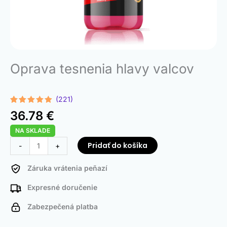
Oprava tesnenia hlavy valcov
(221)
Hodnotenie
221
36.78
€
4.78
z 5
na základe
NA SKLADE
zákazníckych
recenzií
množstvo
Pridať do košíka
-
+
Head
Gasket
Záruka vrátenia peňazí
Repair
Expresné doručenie
Zabezpečená platba