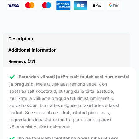
Description
Additional information
Reviews (77)
Parandab kiiresti ja tõhusalt tuuleklaasi purunemisi
ja pragusid.
Meie tuuleklaasi remondivedelik on
spetsiaalselt koostatud, et tungida ja täita laastude,
mullikate ja väikeste pragude tekkimist lamineeritud
autoklaasides, taastades selguse ja takistades edasist
levikut. See seondub otse kahjustatud piirkonnas,
tugevdades klaasi struktuuri ja parandades pärast
kõvenemist oluliselt nähtavust.
Kõige tõhusam vaigutehnoloogia pikaajaliseks