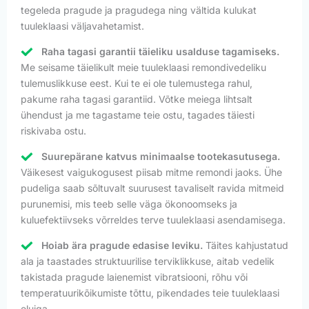
tegeleda pragude ja pragudega ning vältida kulukat
tuuleklaasi väljavahetamist.
Raha tagasi garantii täieliku usalduse tagamiseks.
Me seisame täielikult meie tuuleklaasi remondivedeliku
tulemuslikkuse eest. Kui te ei ole tulemustega rahul,
pakume raha tagasi garantiid. Võtke meiega lihtsalt
ühendust ja me tagastame teie ostu, tagades täiesti
riskivaba ostu.
Suurepärane katvus minimaalse tootekasutusega.
Väikesest vaigukogusest piisab mitme remondi jaoks. Ühe
pudeliga saab sõltuvalt suurusest tavaliselt ravida mitmeid
purunemisi, mis teeb selle väga ökonoomseks ja
kuluefektiivseks võrreldes terve tuuleklaasi asendamisega.
Hoiab ära pragude edasise leviku.
Täites kahjustatud
ala ja taastades struktuurilise terviklikkuse, aitab vedelik
takistada pragude laienemist vibratsiooni, rõhu või
temperatuurikõikumiste tõttu, pikendades teie tuuleklaasi
eluiga.