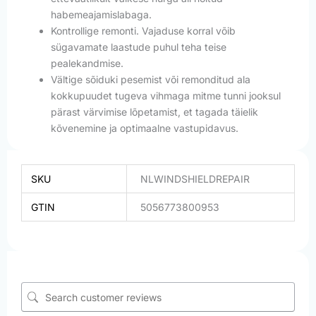
habemeajamislabaga.
Kontrollige remonti. Vajaduse korral võib
sügavamate laastude puhul teha teise
pealekandmise.
Vältige sõiduki pesemist või remonditud ala
kokkupuudet tugeva vihmaga mitme tunni jooksul
pärast värvimise lõpetamist, et tagada täielik
kõvenemine ja optimaalne vastupidavus.
SKU
NLWINDSHIELDREPAIR
GTIN
5056773800953