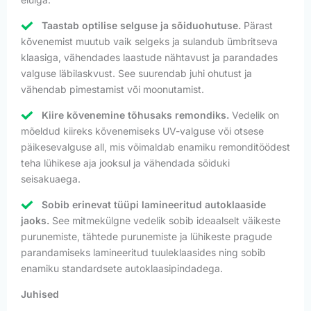
Taastab optilise selguse ja sõiduohutuse.
Pärast
kõvenemist muutub vaik selgeks ja sulandub ümbritseva
klaasiga, vähendades laastude nähtavust ja parandades
valguse läbilaskvust. See suurendab juhi ohutust ja
vähendab pimestamist või moonutamist.
Kiire kõvenemine tõhusaks remondiks.
Vedelik on
mõeldud kiireks kõvenemiseks UV-valguse või otsese
päikesevalguse all, mis võimaldab enamiku remonditöödest
teha lühikese aja jooksul ja vähendada sõiduki
seisakuaega.
Sobib erinevat tüüpi lamineeritud autoklaaside
jaoks.
See mitmekülgne vedelik sobib ideaalselt väikeste
purunemiste, tähtede purunemiste ja lühikeste pragude
parandamiseks lamineeritud tuuleklaasides ning sobib
enamiku standardsete autoklaasipindadega.
Juhised