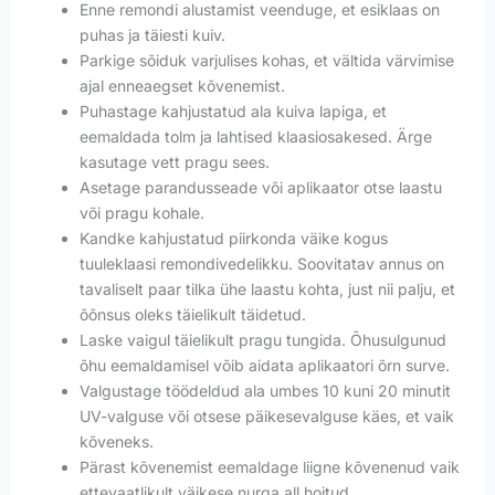
Enne remondi alustamist veenduge, et esiklaas on
puhas ja täiesti kuiv.
Parkige sõiduk varjulises kohas, et vältida värvimise
ajal enneaegset kõvenemist.
Puhastage kahjustatud ala kuiva lapiga, et
eemaldada tolm ja lahtised klaasiosakesed. Ärge
kasutage vett pragu sees.
Asetage parandusseade või aplikaator otse laastu
või pragu kohale.
Kandke kahjustatud piirkonda väike kogus
tuuleklaasi remondivedelikku. Soovitatav annus on
tavaliselt paar tilka ühe laastu kohta, just nii palju, et
õõnsus oleks täielikult täidetud.
Laske vaigul täielikult pragu tungida. Õhusulgunud
õhu eemaldamisel võib aidata aplikaatori õrn surve.
Valgustage töödeldud ala umbes 10 kuni 20 minutit
UV-valguse või otsese päikesevalguse käes, et vaik
kõveneks.
Pärast kõvenemist eemaldage liigne kõvenenud vaik
ettevaatlikult väikese nurga all hoitud