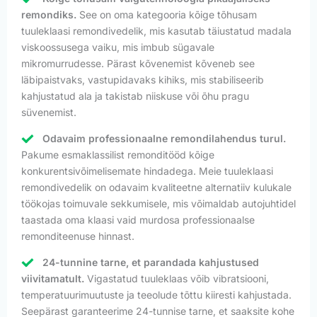
remondiks.
See on oma kategooria kõige tõhusam
tuuleklaasi remondivedelik, mis kasutab täiustatud madala
viskoossusega vaiku, mis imbub sügavale
mikromurrudesse. Pärast kõvenemist kõveneb see
läbipaistvaks, vastupidavaks kihiks, mis stabiliseerib
kahjustatud ala ja takistab niiskuse või õhu pragu
süvenemist.
Odavaim professionaalne remondilahendus turul.
Pakume esmaklassilist remonditööd kõige
konkurentsivõimelisemate hindadega. Meie tuuleklaasi
remondivedelik on odavaim kvaliteetne alternatiiv kulukale
töökojas toimuvale sekkumisele, mis võimaldab autojuhtidel
taastada oma klaasi vaid murdosa professionaalse
remonditeenuse hinnast.
24-tunnine tarne, et parandada kahjustused
viivitamatult.
Vigastatud tuuleklaas võib vibratsiooni,
temperatuurimuutuste ja teeolude tõttu kiiresti kahjustada.
Seepärast garanteerime 24-tunnise tarne, et saaksite kohe