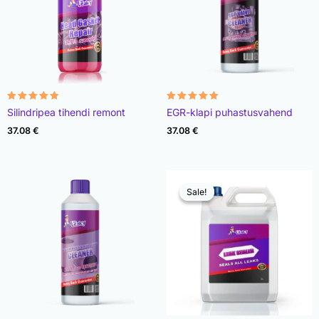
Rated
Rated
Silindripea tihendi remont
EGR-klapi puhastusvahend
4.78
4.93
out of 5
out of 5
37.08
€
37.08
€
Sale!
Sale!