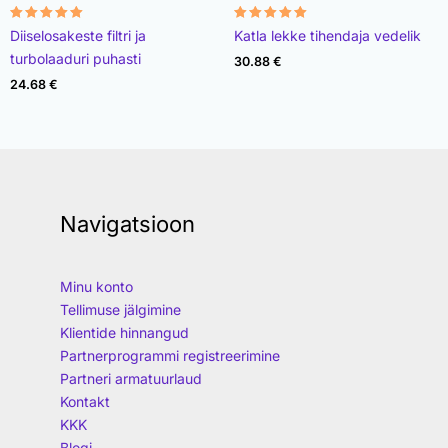
Rated
Rated
Diiselosakeste filtri ja
Katla lekke tihendaja vedelik
4.96
4.89
out of 5
out of 5
turbolaaduri puhasti
30.88
€
24.68
€
Navigatsioon
Minu konto
Tellimuse jälgimine
Klientide hinnangud
Partnerprogrammi registreerimine
Partneri armatuurlaud
Kontakt
KKK
Blogi