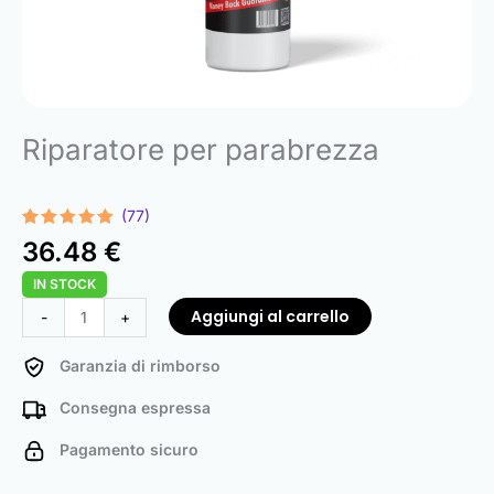
Riparatore per parabrezza
(77)
Valutato
77
36.48
€
4.91
su 5
su base
IN STOCK
di
recensioni
Windshield
Aggiungi al carrello
-
+
Repair
quantità
Garanzia di rimborso
Consegna espressa
Pagamento sicuro