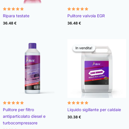
Valutato
Valutato
Ripara testate
Pulitore valvola EGR
4.78
4.93
su 5
su 5
36.48
€
36.48
€
In vendita!
In vendita!
Valutato
Valutato
Pulitore per filtro
Liquido sigillante per caldaie
4.96
4.89
su 5
su 5
antiparticolato diesel e
30.38
€
turbocompressore