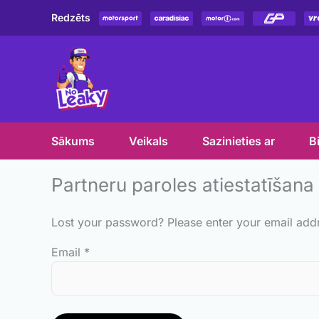
Skip
Redzēts
to
content
Sākums
Veikals
Sazinieties ar
B
Partneru paroles atiestatīšana
Lost your password? Please enter your email addre
Email
*