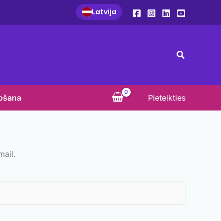
Latvija
Search
košana
Pieteikties
mail.