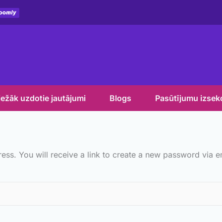
iežāk uzdotie jautājumi
Blogs
Pasūtījumu izse
ss. You will receive a link to create a new password via e