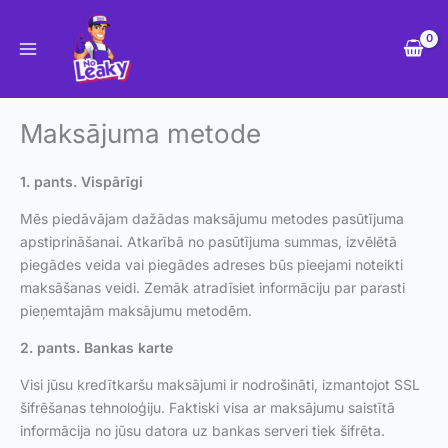
Skip
to
content
Maksājuma metode
1. pants. Vispārīgi
Mēs piedāvājam dažādas maksājumu metodes pasūtījuma
apstiprināšanai. Atkarībā no pasūtījuma summas, izvēlētā
piegādes veida vai piegādes adreses būs pieejami noteikti
maksāšanas veidi. Zemāk atradīsiet informāciju par parasti
pieņemtajām maksājumu metodēm.
2. pants. Bankas karte
Visi jūsu kredītkaršu maksājumi ir nodrošināti, izmantojot SSL
šifrēšanas tehnoloģiju. Faktiski visa ar maksājumu saistītā
informācija no jūsu datora uz bankas serveri tiek šifrēta.