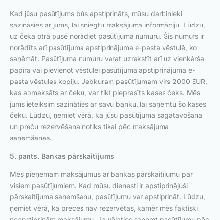
Kad jūsu pasūtījums būs apstiprināts, mūsu darbinieki
sazināsies ar jums, lai sniegtu maksājuma informāciju. Lūdzu,
uz čeka otrā pusē norādiet pasūtījuma numuru. Šis numurs ir
norādīts arī pasūtījuma apstiprinājuma e-pasta vēstulē, ko
saņēmāt. Pasūtījuma numuru varat uzrakstīt arī uz vienkārša
papīra vai pievienot vēstulei pasūtījuma apstiprinājuma e-
pasta vēstules kopiju. Jebkuram pasūtījumam virs 2000 EUR,
kas apmaksāts ar čeku, var tikt pieprasīts kases čeks. Mēs
jums ieteiksim sazināties ar savu banku, lai saņemtu šo kases
čeku. Lūdzu, ņemiet vērā, ka jūsu pasūtījuma sagatavošana
un preču rezervēšana notiks tikai pēc maksājuma
saņemšanas.
5. pants. Bankas pārskaitījums
Mēs pieņemam maksājumus ar bankas pārskaitījumu par
visiem pasūtījumiem. Kad mūsu dienesti ir apstiprinājuši
pārskaitījuma saņemšanu, pasūtījumu var apstiprināt. Lūdzu,
ņemiet vērā, ka preces nav rezervētas, kamēr mēs faktiski
neapstiprinām maksājumu. Ja vēlaties saņemt pasūtījumu pēc