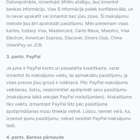
Datorapstrāde, izmantojot šifrētu atslēgu, ļauj izmantot
bankas informāciju. Visa šī informācija paliek konfidenciāla, un
to nevar apskatīt vai izmantot bez jūsu ziņas. Šī maksājumu
metode ļauj ātri apstrādāt pasūtījumu. Mēs pieņemam visas
kartes, tostarp Visa, Mastercard, Carte Bleue, Maestro, Visa
Electron, American Express, Discover, Diners Club, China
UnionPay un JCB.
3. pants. PayPal
Ja jums ir PayPal konts un piesaistīta kredītkarte, varat
izmantot šo maksājumu veidu, lai apmaksātu pasūtījumu, ja
visas preces jūsu grozā ir noliktavā. Pēc PayPal maksājuma
veikšanas, lūdzu, neaizmirstiet apstiprināt savu pasūtījumu
(maksājuma laikā sekojiet PayPal norādījumiem). Atskaitījums
tiks veikts, izmantojot PayPal līdz pēc pasūtījuma
apstiprināšanas mūsu tīmekļa vietnē. Lūdzu, ņemiet vērā, ka,
izņemot jaunu pasūtījumu, nekad nesūtiet PayPal maksājumu
tieši.
4. pants. Bankas pārbaude