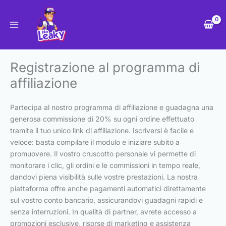
Vai
al
contenuto
Registrazione al programma di
affiliazione
Partecipa al nostro programma di affiliazione e guadagna una
generosa commissione di 20% su ogni ordine effettuato
tramite il tuo unico link di affiliazione. Iscriversi è facile e
veloce: basta compilare il modulo e iniziare subito a
promuovere. Il vostro cruscotto personale vi permette di
monitorare i clic, gli ordini e le commissioni in tempo reale,
dandovi piena visibilità sulle vostre prestazioni. La nostra
piattaforma offre anche pagamenti automatici direttamente
sul vostro conto bancario, assicurandovi guadagni rapidi e
senza interruzioni. In qualità di partner, avrete accesso a
promozioni esclusive, risorse di marketing e assistenza