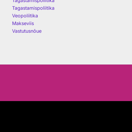
Tagastamispoliitika
Tagastamispoliitika
Veopoliitika
Makseviis
Vastutusnõue