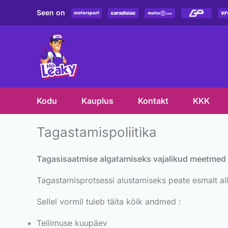
Skip
Seen on
to
content
Kodu
Kauplus
Kontakt
KKK
Tagastamispoliitika
Tagasisaatmise algatamiseks vajalikud meetmed
Tagastamisprotsessi alustamiseks peate esmalt alla
Sellel vormil tuleb täita kõik andmed :
Tellimuse kuupäev