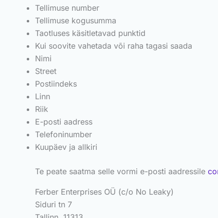
Tellimuse number
Tellimuse kogusumma
Taotluses käsitletavad punktid
Kui soovite vahetada või raha tagasi saada
Nimi
Street
Postiindeks
Linn
Riik
E-posti aadress
Telefoninumber
Kuupäev ja allkiri
Te peate saatma selle vormi e-posti aadressile
co
Ferber Enterprises OÜ (c/o No Leaky)
Siduri tn 7
Tallinn, 11313