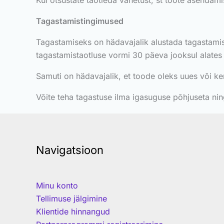
Kui otsustate taotleda vahetust, st toote asendami
Tagastamistingimused
Tagastamiseks on hädavajalik alustada tagastami
tagastamistaotluse vormi 30 päeva jooksul alates
Samuti on hädavajalik, et toode oleks uues või ker
Võite teha tagastuse ilma igasuguse põhjuseta ning
Navigatsioon
Minu konto
Tellimuse jälgimine
Klientide hinnangud