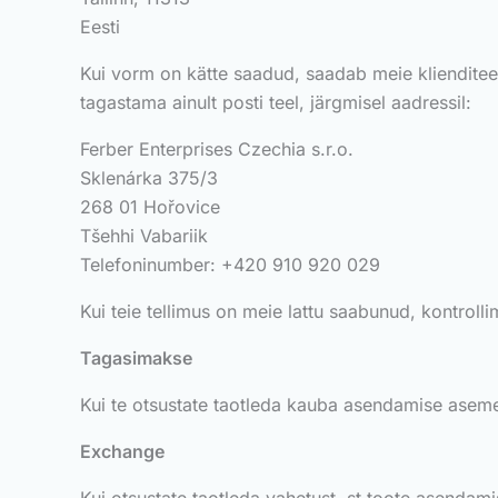
Eesti
Kui vorm on kätte saadud, saadab meie klienditeeni
tagastama ainult posti teel, järgmisel aadressil:
Ferber Enterprises Czechia s.r.o.
Sklenárka 375/3
268 01 Hořovice
Tšehhi Vabariik
Telefoninumber: +420 910 920 029
Kui teie tellimus on meie lattu saabunud, kontrollim
Tagasimakse
Kui te otsustate taotleda kauba asendamise asemel
Exchange