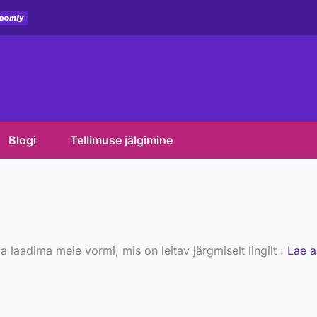
Blogi
Tellimuse jälgimine
 laadima meie vormi, mis on leitav järgmiselt lingilt :
Lae a