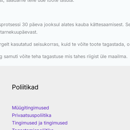
st, saadame teile uue toote tasuta.
sprotsessi 30 päeva jooksul alates kauba kättesaamisest.
 tarnekuupäevast.
gelt kasutatud seisukorras, kuid te võite toote tagastada, o
 samuti võite teha tagastuse mis tahes riigist üle maailma.
Poliitikad
Müügitingimused
Privaatsuspoliitika
Tingimused ja tingimused