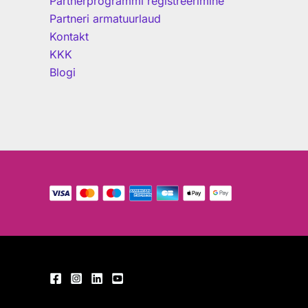
Partnerprogrammi registreerimine
Partneri armatuurlaud
Kontakt
KKK
Blogi