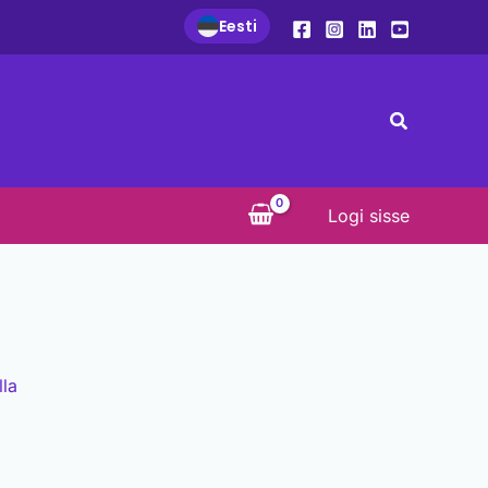
Eesti
Search
Logi sisse
lla