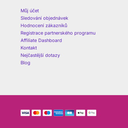
Můj účet
Sledování objednávek
Hodnocení zákazníků
Registrace partnerského programu
Affiliate Dashboard
Kontakt
Nejčastější dotazy
Blog