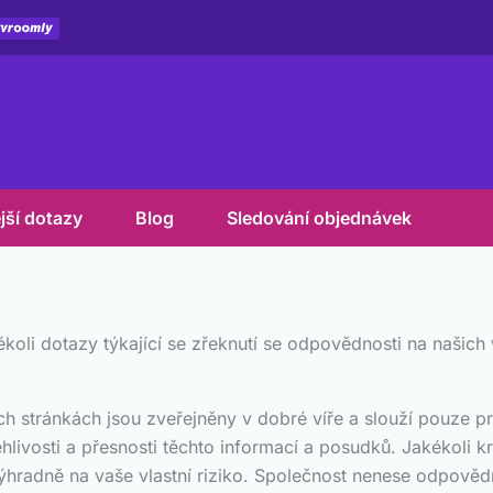
jší dotazy
Blog
Sledování objednávek
koli dotazy týkající se zřeknutí se odpovědnosti na našic
h stránkách jsou zveřejněny v dobré víře a slouží pouze p
livosti a přesnosti těchto informací a posudků. Jakékoli k
radně na vaše vlastní riziko. Společnost nenese odpovědno