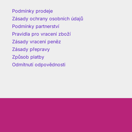
Podmínky prodeje
Zásady ochrany osobních údajů
Podmínky partnerství
Pravidla pro vracení zboží
Zásady vracení peněz
Zásady přepravy
Způsob platby
Odmítnutí odpovědnosti