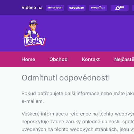
Přeskočit
Viděno na
na
obsah
Home
Obchod
Kontakt
Nejčastě
Odmítnutí odpovědnosti
Pokud potřebujete další informace nebo máte jaké
e-mailem.
Veškeré informace a reference na těchto webovýc
neposkytuje žádné záruky ohledně úplnosti, spoleh
uvedených na těchto webových stránkách, jsou výh