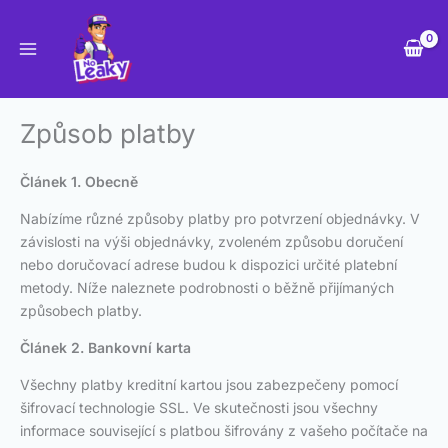
Přeskočit
na
obsah
Způsob platby
Článek 1. Obecně
Nabízíme různé způsoby platby pro potvrzení objednávky. V
závislosti na výši objednávky, zvoleném způsobu doručení
nebo doručovací adrese budou k dispozici určité platební
metody. Níže naleznete podrobnosti o běžně přijímaných
způsobech platby.
Článek 2. Bankovní karta
Všechny platby kreditní kartou jsou zabezpečeny pomocí
šifrovací technologie SSL. Ve skutečnosti jsou všechny
informace související s platbou šifrovány z vašeho počítače na