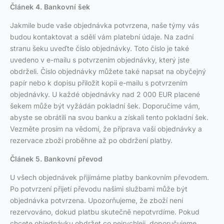
Článek 4. Bankovní šek
Jakmile bude vaše objednávka potvrzena, naše týmy vás
budou kontaktovat a sdělí vám platební údaje. Na zadní
stranu šeku uveďte číslo objednávky. Toto číslo je také
uvedeno v e-mailu s potvrzením objednávky, který jste
obdrželi. Číslo objednávky můžete také napsat na obyčejný
papír nebo k dopisu přiložit kopii e-mailu s potvrzením
objednávky. U každé objednávky nad 2 000 EUR placené
šekem může být vyžádán pokladní šek. Doporučíme vám,
abyste se obrátili na svou banku a získali tento pokladní šek.
Vezměte prosím na vědomí, že příprava vaší objednávky a
rezervace zboží proběhne až po obdržení platby.
Článek 5. Bankovní převod
U všech objednávek přijímáme platby bankovním převodem.
Po potvrzení přijetí převodu našimi službami může být
objednávka potvrzena. Upozorňujeme, že zboží není
rezervováno, dokud platbu skutečně nepotvrdíme. Pokud
chcete objednávku obdržet co nejrychleji, doporučujeme