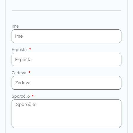
c
s
u
e
t
t
b
a
u
Ime
o
g
b
o
r
e
k
a
m
E-pošta
Zadeva
Sporočilo