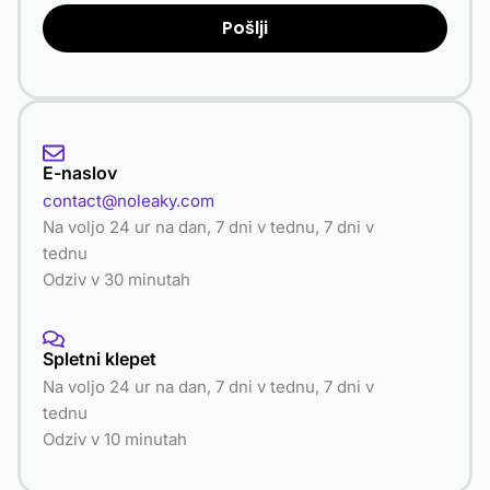
Pošlji
E-naslov
contact@noleaky.com
Na voljo 24 ur na dan, 7 dni v tednu, 7 dni v
tednu
Odziv v 30 minutah
Spletni klepet
Na voljo 24 ur na dan, 7 dni v tednu, 7 dni v
tednu
Odziv v 10 minutah