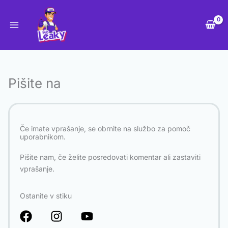
Skip
to
content
Pišite na
Če imate vprašanje, se obrnite na službo za pomoč
uporabnikom.
Pišite nam, če želite posredovati komentar ali zastaviti
vprašanje.
Ostanite v stiku
F
I
Y
a
n
o