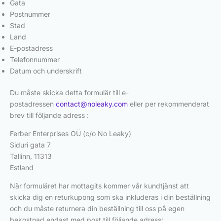
Gata
Postnummer
Stad
Land
E-postadress
Telefonnummer
Datum och underskrift
Du måste skicka detta formulär till e-
postadressen
contact@noleaky.com
eller per rekommenderat
brev till följande adress :
Ferber Enterprises OÜ (c/o No Leaky)
Siduri gata 7
Tallinn, 11313
Estland
När formuläret har mottagits kommer vår kundtjänst att
skicka dig en returkupong som ska inkluderas i din beställning
och du måste returnera din beställning till oss på egen
bekostnad endast med post till följande adress: