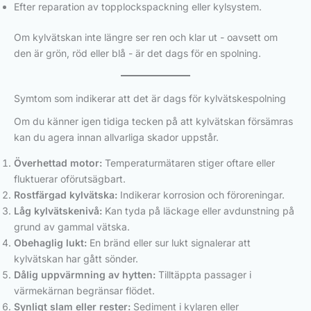
Efter reparation av topplockspackning eller kylsystem.
Om kylvätskan inte längre ser ren och klar ut - oavsett om
den är grön, röd eller blå - är det dags för en spolning.
Symtom som indikerar att det är dags för kylvätskespolning
Om du känner igen tidiga tecken på att kylvätskan försämras
kan du agera innan allvarliga skador uppstår.
Överhettad motor:
Temperaturmätaren stiger oftare eller
fluktuerar oförutsägbart.
Rostfärgad kylvätska:
Indikerar korrosion och föroreningar.
Låg kylvätskenivå:
Kan tyda på läckage eller avdunstning på
grund av gammal vätska.
Obehaglig lukt:
En bränd eller sur lukt signalerar att
kylvätskan har gått sönder.
Dålig uppvärmning av hytten:
Tilltäppta passager i
värmekärnan begränsar flödet.
Synligt slam eller rester:
Sediment i kylaren eller