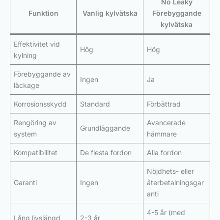
No Leaky
Funktion
Vanlig kylvätska
Förebyggande
kylvätska
Effektivitet vid
Hög
Hög
kylning
Förebyggande av
Ingen
Ja
läckage
Korrosionsskydd
Standard
Förbättrad
Rengöring av
Avancerade
Grundläggande
system
hämmare
Kompatibilitet
De flesta fordon
Alla fordon
Nöjdhets- eller
Garanti
Ingen
återbetalningsgar
anti
4-5 år (med
Lång livslängd
2-3 år