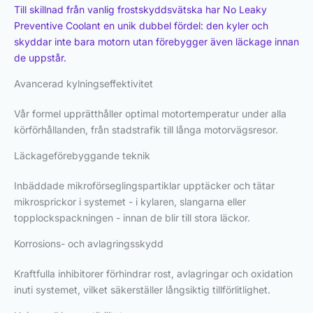
Till skillnad från vanlig frostskyddsvätska har No Leaky
Preventive Coolant en unik dubbel fördel: den kyler och
skyddar inte bara motorn utan förebygger även läckage innan
de uppstår.
Avancerad kylningseffektivitet
Vår formel upprätthåller optimal motortemperatur under alla
körförhållanden, från stadstrafik till långa motorvägsresor.
Läckageförebyggande teknik
Inbäddade mikroförseglingspartiklar upptäcker och tätar
mikrosprickor i systemet - i kylaren, slangarna eller
topplockspackningen - innan de blir till stora läckor.
Korrosions- och avlagringsskydd
Kraftfulla inhibitorer förhindrar rost, avlagringar och oxidation
inuti systemet, vilket säkerställer långsiktig tillförlitlighet.