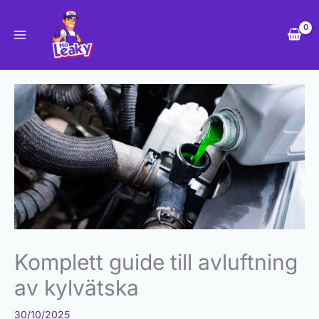
Hoppa
till
innehåll
Komplett guide till avluftning
av kylvätska
30/10/2025