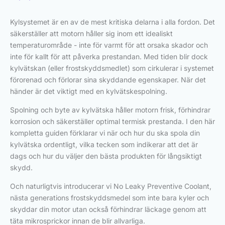
Kylsystemet är en av de mest kritiska delarna i alla fordon. Det
säkerställer att motorn håller sig inom ett idealiskt
temperaturområde - inte för varmt för att orsaka skador och
inte för kallt för att påverka prestandan. Med tiden blir dock
kylvätskan (eller frostskyddsmedlet) som cirkulerar i systemet
förorenad och förlorar sina skyddande egenskaper. När det
händer är det viktigt med en kylvätskespolning.
Spolning och byte av kylvätska håller motorn frisk, förhindrar
korrosion och säkerställer optimal termisk prestanda. I den här
kompletta guiden förklarar vi när och hur du ska spola din
kylvätska ordentligt, vilka tecken som indikerar att det är
dags och hur du väljer den bästa produkten för långsiktigt
skydd.
Och naturligtvis introducerar vi No Leaky Preventive Coolant,
nästa generations frostskyddsmedel som inte bara kyler och
skyddar din motor utan också förhindrar läckage genom att
täta mikrosprickor innan de blir allvarliga.