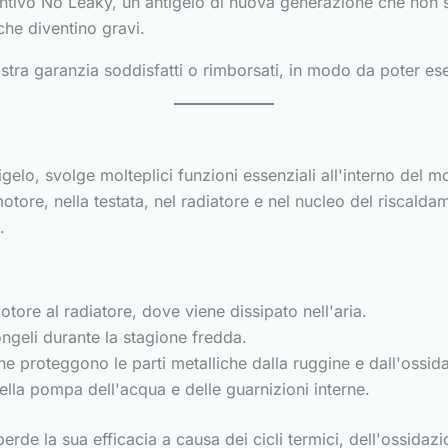
entivo No Leaky, un antigelo di nuova generazione che non 
che diventino gravi.
ostra garanzia soddisfatti o rimborsati, in modo da poter ese
elo, svolge molteplici funzioni essenziali all'interno del mot
tore, nella testata, nel radiatore e nel nucleo del riscalda
.
otore al radiatore, dove viene dissipato nell'aria.
ongeli durante la stagione fredda.
he proteggono le parti metalliche dalla ruggine e dall'ossid
lla pompa dell'acqua e delle guarnizioni interne.
 perde la sua efficacia a causa dei cicli termici, dell'ossida