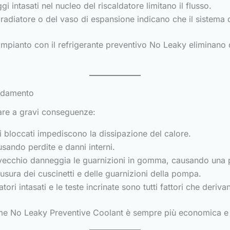
i intasati nel nucleo del riscaldatore limitano il flusso.
l radiatore o del vaso di espansione indicano che il sistema 
'impianto con il refrigerante preventivo No Leaky eliminano
eddamento
tare a gravi conseguenze:
 bloccati impediscono la dissipazione del calore.
usando perdite e danni interni.
 vecchio danneggia le guarnizioni in gomma, causando una pe
usura dei cuscinetti e delle guarnizioni della pompa.
iatori intasati e le teste incrinate sono tutti fattori che der
come No Leaky Preventive Coolant è sempre più economica e 