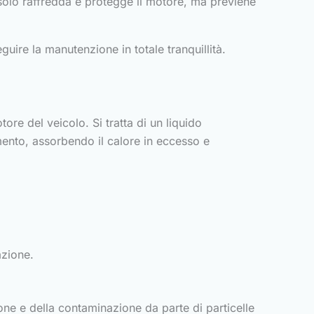
solo raffredda e protegge il motore, ma previene
guire la manutenzione in totale tranquillità.
ore del veicolo. Si tratta di un liquido
mento, assorbendo il calore in eccesso e
azione.
zione e della contaminazione da parte di particelle