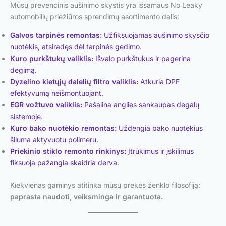
Mūsų prevencinis aušinimo skystis yra išsamaus No Leaky
automobilių priežiūros sprendimų asortimento dalis:
Galvos tarpinės remontas:
Užfiksuojamas aušinimo skysčio
nuotėkis, atsiradęs dėl tarpinės gedimo.
Kuro purkštukų valiklis:
Išvalo purkštukus ir pagerina
degimą.
Dyzelino kietųjų dalelių filtro valiklis:
Atkuria DPF
efektyvumą neišmontuojant.
EGR vožtuvo valiklis:
Pašalina anglies sankaupas degalų
sistemoje.
Kuro bako nuotėkio remontas:
Uždengia bako nuotėkius
šiluma aktyvuotu polimeru.
Priekinio stiklo remonto rinkinys:
Įtrūkimus ir įskilimus
fiksuoja pažangia skaidria derva.
Kiekvienas gaminys atitinka mūsų prekės ženklo filosofiją:
paprasta naudoti, veiksminga ir garantuota.