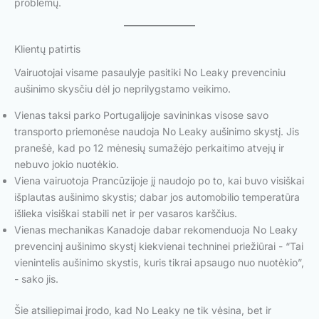
problemų.
Klientų patirtis
Vairuotojai visame pasaulyje pasitiki No Leaky prevenciniu
aušinimo skysčiu dėl jo neprilygstamo veikimo.
Vienas taksi parko Portugalijoje savininkas visose savo
transporto priemonėse naudoja No Leaky aušinimo skystį. Jis
pranešė, kad po 12 mėnesių sumažėjo perkaitimo atvejų ir
nebuvo jokio nuotėkio.
Viena vairuotoja Prancūzijoje jį naudojo po to, kai buvo visiškai
išplautas aušinimo skystis; dabar jos automobilio temperatūra
išlieka visiškai stabili net ir per vasaros karščius.
Vienas mechanikas Kanadoje dabar rekomenduoja No Leaky
prevencinį aušinimo skystį kiekvienai techninei priežiūrai - “Tai
vienintelis aušinimo skystis, kuris tikrai apsaugo nuo nuotėkio”,
- sako jis.
Šie atsiliepimai įrodo, kad No Leaky ne tik vėsina, bet ir