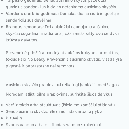
Tarpiklio gedimas:
Senas aušinimo skystis pažeidžia
guminius sandariklius ir dėl to netenkama aušinimo skysčio.
Vandens siurblio gedimas:
Dumblas didina siurblio guolių ir
sandariklių susidėvėjimą.
Brangus remontas:
Dėl aplaidžiai naudojamo aušinimo
skysčio sugadinami radiatoriai, užsikemša šildytuvo šerdys ir
įtrūksta galvutės.
Prevencinė priežiūra naudojant aukštos kokybės produktus,
tokius kaip No Leaky Prevencinis aušinimo skystis, visada yra
pigesnė ir paprastesnė nei remontas.
Aušinimo skysčio praplovimui reikalingi įrankiai ir medžiagos
Norėdami atlikti pilną praplovimą, surinkite šiuos dalykus:
Veržliaraktis arba atsuktuvas (išleidimo kamščiui atidaryti)
Seno aušinimo skysčio išleidimo indas arba talpykla
Piltuvėlis
Švarus vanduo arba distiliuotas vanduo skalavimui