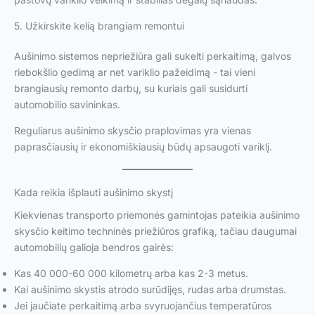
5. Užkirskite kelią brangiam remontui
Aušinimo sistemos nepriežiūra gali sukelti perkaitimą, galvos
riebokšlio gedimą ar net variklio pažeidimą - tai vieni
brangiausių remonto darbų, su kuriais gali susidurti
automobilio savininkas.
Reguliarus aušinimo skysčio praplovimas yra vienas
paprasčiausių ir ekonomiškiausių būdų apsaugoti variklį.
Kada reikia išplauti aušinimo skystį
Kiekvienas transporto priemonės gamintojas pateikia aušinimo
skysčio keitimo techninės priežiūros grafiką, tačiau daugumai
automobilių galioja bendros gairės:
Kas 40 000-60 000 kilometrų arba kas 2-3 metus.
Kai aušinimo skystis atrodo surūdijęs, rudas arba drumstas.
Jei jaučiate perkaitimą arba svyruojančius temperatūros