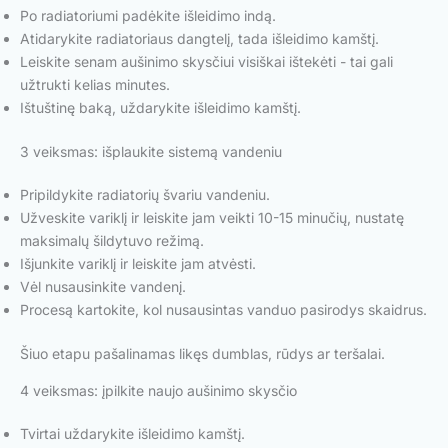
Po radiatoriumi padėkite išleidimo indą.
Atidarykite radiatoriaus dangtelį, tada išleidimo kamštį.
Leiskite senam aušinimo skysčiui visiškai ištekėti - tai gali
užtrukti kelias minutes.
Ištuštinę baką, uždarykite išleidimo kamštį.
3 veiksmas: išplaukite sistemą vandeniu
Pripildykite radiatorių švariu vandeniu.
Užveskite variklį ir leiskite jam veikti 10-15 minučių, nustatę
maksimalų šildytuvo režimą.
Išjunkite variklį ir leiskite jam atvėsti.
Vėl nusausinkite vandenį.
Procesą kartokite, kol nusausintas vanduo pasirodys skaidrus.
Šiuo etapu pašalinamas likęs dumblas, rūdys ar teršalai.
4 veiksmas: įpilkite naujo aušinimo skysčio
Tvirtai uždarykite išleidimo kamštį.