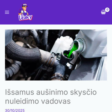
Pereiti
prie
turinio
Išsamus aušinimo skysčio
nuleidimo vadovas
30/10/2025