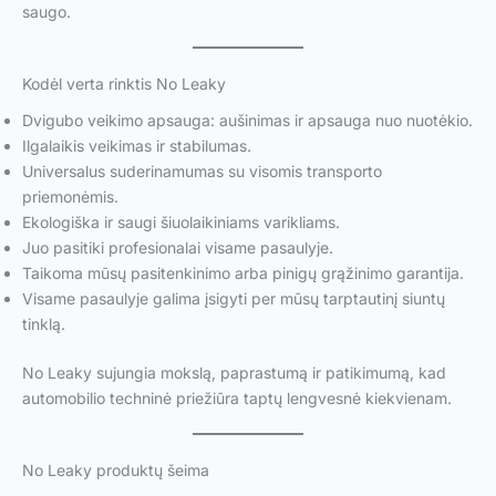
saugo.
Kodėl verta rinktis No Leaky
Dvigubo veikimo apsauga: aušinimas ir apsauga nuo nuotėkio.
Ilgalaikis veikimas ir stabilumas.
Universalus suderinamumas su visomis transporto
priemonėmis.
Ekologiška ir saugi šiuolaikiniams varikliams.
Juo pasitiki profesionalai visame pasaulyje.
Taikoma mūsų pasitenkinimo arba pinigų grąžinimo garantija.
Visame pasaulyje galima įsigyti per mūsų tarptautinį siuntų
tinklą.
No Leaky sujungia mokslą, paprastumą ir patikimumą, kad
automobilio techninė priežiūra taptų lengvesnė kiekvienam.
No Leaky produktų šeima