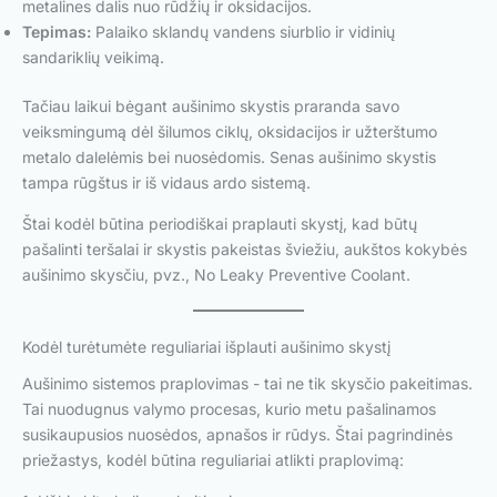
metalines dalis nuo rūdžių ir oksidacijos.
Tepimas:
Palaiko sklandų vandens siurblio ir vidinių
sandariklių veikimą.
Tačiau laikui bėgant aušinimo skystis praranda savo
veiksmingumą dėl šilumos ciklų, oksidacijos ir užterštumo
metalo dalelėmis bei nuosėdomis. Senas aušinimo skystis
tampa rūgštus ir iš vidaus ardo sistemą.
Štai kodėl būtina periodiškai praplauti skystį, kad būtų
pašalinti teršalai ir skystis pakeistas šviežiu, aukštos kokybės
aušinimo skysčiu, pvz., No Leaky Preventive Coolant.
Kodėl turėtumėte reguliariai išplauti aušinimo skystį
Aušinimo sistemos praplovimas - tai ne tik skysčio pakeitimas.
Tai nuodugnus valymo procesas, kurio metu pašalinamos
susikaupusios nuosėdos, apnašos ir rūdys. Štai pagrindinės
priežastys, kodėl būtina reguliariai atlikti praplovimą: