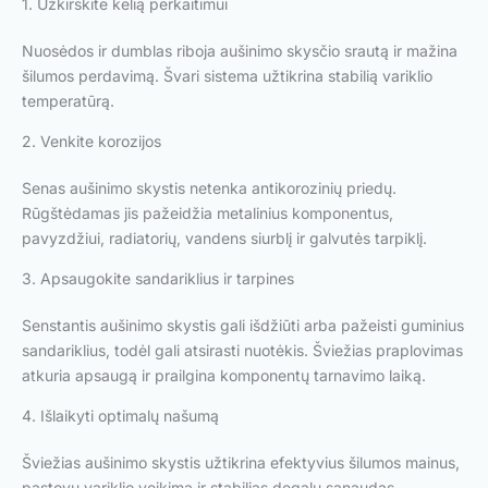
1. Užkirskite kelią perkaitimui
Nuosėdos ir dumblas riboja aušinimo skysčio srautą ir mažina
šilumos perdavimą. Švari sistema užtikrina stabilią variklio
temperatūrą.
2. Venkite korozijos
Senas aušinimo skystis netenka antikorozinių priedų.
Rūgštėdamas jis pažeidžia metalinius komponentus,
pavyzdžiui, radiatorių, vandens siurblį ir galvutės tarpiklį.
3. Apsaugokite sandariklius ir tarpines
Senstantis aušinimo skystis gali išdžiūti arba pažeisti guminius
sandariklius, todėl gali atsirasti nuotėkis. Šviežias praplovimas
atkuria apsaugą ir prailgina komponentų tarnavimo laiką.
4. Išlaikyti optimalų našumą
Šviežias aušinimo skystis užtikrina efektyvius šilumos mainus,
pastovų variklio veikimą ir stabilias degalų sąnaudas.