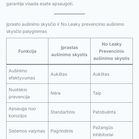
garantija visada esate apsaugoti.
Įprasto aušinimo skysčio ir No Leaky prevencinio aušinimo
skysčio palyginimas
No Leaky
Įprastas
Funkcija
Prevencinis
aušinimo skystis
aušinimo skystis
Aušinimo
Aukštas
Aukštas
efektyvumas
Nuotėkio
Nėra
Taip
prevencija
Apsauga nuo
Standartinis
Patobulinta
korozijos
Pažangūs
Sistemos valymas
Pagrindinis
inhibitoriai