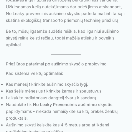
Užkirsdamas kelią nutekėjimams dar prieš jiems atsirandant,
No Leaky prevencinis aušinimo skystis padeda mažinti taršą ir
skatina ekologišką transporto priemonių techninę priežiūrą.
Be to, mūsų ilgaamžė sudėtis reiškia, kad ilgainiui aušinimo
skystį reikia keisti rečiau, todėl mažėja atliekų ir poveikis
aplinkai.
Priežiūros patarimai po aušinimo skysčio praplovimo
Kad sistema veiktų optimaliai:
Kas mėnesį tikrinkite aušinimo skysčio lygį.
Kas šešis mėnesius tikrinkite žarnas ir spaustuvus.
Laikykite radiatoriaus dangtelį švarų ir sandarų.
Naudokite tik
No Leaky Prevencinis aušinimo skystis
papildymams - niekada nemaišykite su kitų prekės ženklų
produktais.
Aušinimo skystį keiskite kas 4-5 metus arba atlikdami
profilaktinę techninę priežiūrą.