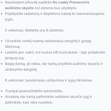
Naudodami piltuvėlį supilkite
No Leaky Prevencinis
aušinimo skystis
kol sistema bus užpildyta.
Pripildykite radiatorių ir išsiplėtimo bakelį iki rekomenduojamo
lygio.
5 veiksmas: išleiskite orą iš sistemos
Užveskite variklį nuėmę radiatoriaus dangtelį ir įjungę
šildytuvą.
Leiskite jam veikti, kol nustos kilti burbuliukai - taip pašalinsite
įstrigusį orą.
Baigę darbą, jei reikia, dar kartą pripilkite aušinimo skysčio ir
uždarykite dangtelį.
6 veiksmas: bandomasis važiavimas ir lygių tikrinimas
Trumpai pasivažinėkite automobiliu.
Atvėsinę dar kartą patikrinkite aušinimo skysčio lygį ir
įsitikinkite, kad nėra nuotėkio.