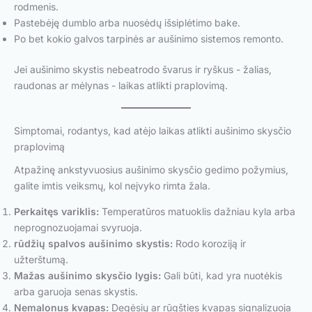
rodmenis.
Pastebėję dumblo arba nuosėdų išsiplėtimo bake.
Po bet kokio galvos tarpinės ar aušinimo sistemos remonto.
Jei aušinimo skystis nebeatrodo švarus ir ryškus - žalias,
raudonas ar mėlynas - laikas atlikti praplovimą.
Simptomai, rodantys, kad atėjo laikas atlikti aušinimo skysčio
praplovimą
Atpažinę ankstyvuosius aušinimo skysčio gedimo požymius,
galite imtis veiksmų, kol neįvyko rimta žala.
Perkaitęs variklis:
Temperatūros matuoklis dažniau kyla arba
neprognozuojamai svyruoja.
rūdžių spalvos aušinimo skystis:
Rodo koroziją ir
užterštumą.
Mažas aušinimo skysčio lygis:
Gali būti, kad yra nuotėkis
arba garuoja senas skystis.
Nemalonus kvapas:
Degėsių ar rūgšties kvapas signalizuoja