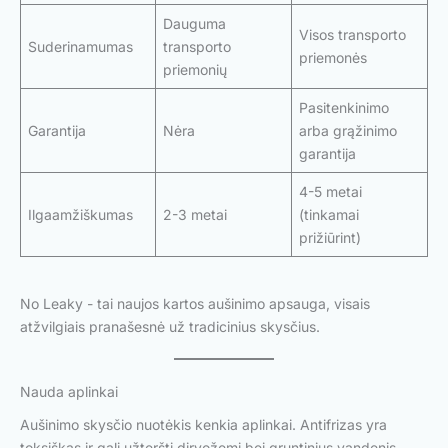
Dauguma
Visos transporto
Suderinamumas
transporto
priemonės
priemonių
Pasitenkinimo
Garantija
Nėra
arba grąžinimo
garantija
4-5 metai
Ilgaamžiškumas
2-3 metai
(tinkamai
prižiūrint)
No Leaky - tai naujos kartos aušinimo apsauga, visais
atžvilgiais pranašesnė už tradicinius skysčius.
Nauda aplinkai
Aušinimo skysčio nuotėkis kenkia aplinkai. Antifrizas yra
toksiškas ir gali užteršti dirvožemį bei gruntinius vandenis.