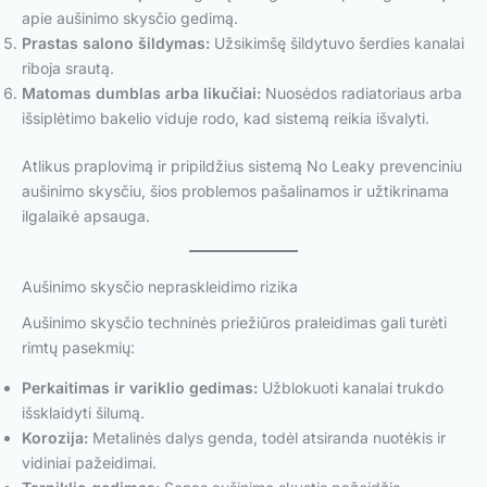
apie aušinimo skysčio gedimą.
Prastas salono šildymas:
Užsikimšę šildytuvo šerdies kanalai
riboja srautą.
Matomas dumblas arba likučiai:
Nuosėdos radiatoriaus arba
išsiplėtimo bakelio viduje rodo, kad sistemą reikia išvalyti.
Atlikus praplovimą ir pripildžius sistemą No Leaky prevenciniu
aušinimo skysčiu, šios problemos pašalinamos ir užtikrinama
ilgalaikė apsauga.
Aušinimo skysčio nepraskleidimo rizika
Aušinimo skysčio techninės priežiūros praleidimas gali turėti
rimtų pasekmių:
Perkaitimas ir variklio gedimas:
Užblokuoti kanalai trukdo
išsklaidyti šilumą.
Korozija:
Metalinės dalys genda, todėl atsiranda nuotėkis ir
vidiniai pažeidimai.