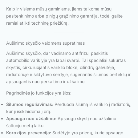
Kaip ir visiems mūsų gaminiams, jiems taikoma mūsų
pasitenkinimo arba pinigų grąžinimo garantija, todėl galite
ramiai atlikti techninę priežiūrą.
Aušinimo skysčio vaidmens supratimas
Aušinimo skysčio, dar vadinamo antifrizu, paskirtis
automobilio variklyje yra labai svarbi. Tai specialiai sukurtas
skystis, cirkuliuojantis variklio bloke, cilindrų galvutėje,
radiatoriuje ir šildytuvo šerdyje, sugeriantis šilumos perteklių ir
apsaugantis nuo perkaitimo ir užšalimo.
Pagrindinės jo funkcijos yra šios:
Šilumos reguliavimas:
Perduoda šilumą iš variklio į radiatorių,
kur ji išsklaidoma į orą.
Apsauga nuo užšalimo:
Apsaugo skystį nuo užšalimo
šaltuoju metų laiku.
Korozijos prevencija:
Sudėtyje yra priedų, kurie apsaugo