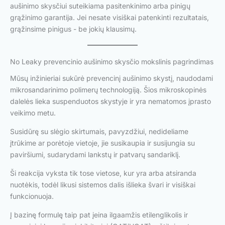
aušinimo skysčiui suteikiama pasitenkinimo arba pinigų
grąžinimo garantija. Jei nesate visiškai patenkinti rezultatais,
grąžinsime pinigus - be jokių klausimų.
No Leaky prevencinio aušinimo skysčio mokslinis pagrindimas
Mūsų inžinieriai sukūrė prevencinį aušinimo skystį, naudodami
mikrosandarinimo polimerų technologiją. Šios mikroskopinės
dalelės lieka suspenduotos skystyje ir yra nematomos įprasto
veikimo metu.
Susidūrę su slėgio skirtumais, pavyzdžiui, nedideliame
įtrūkime ar porėtoje vietoje, jie susikaupia ir susijungia su
paviršiumi, sudarydami lankstų ir patvarų sandariklį.
Ši reakcija vyksta tik tose vietose, kur yra arba atsiranda
nuotėkis, todėl likusi sistemos dalis išlieka švari ir visiškai
funkcionuoja.
Į bazinę formulę taip pat įeina ilgaamžis etilenglikolis ir