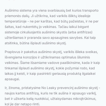
Aušinimo sistema yra viena svarbiausių bet kurios transporto
priemonės dalių. Ji užtikrina, kad variklis išliktų idealioje
temperatūroje - ne per karštas, kad būtų pažeistas, ir ne per
šaltas, kad nukentėtų jo veikimas. Tačiau laikui bėgant
sistemoje cirkuliuojantis aušinimo skystis (arba antifrizas)
užteršiamas ir praranda savo apsaugines savybes. Kai taip
atsitinka, būtina išplauti aušinimo skystį.
Praplovus ir pakeitus aušinimo skystį, variklis išlieka sveikas,
išvengiama korozijos ir užtikrinamas optimalus šiluminis
veikimas. Šiame išsamiame vadove paaiškinsime, kada ir kaip
tinkamai išplauti aušinimo skystį, kokie požymiai rodo, kad
laikas jį keisti, ir kaip pasirinkti geriausią produktą ilgalaikei
apsaugai.
Ir, žinoma, pristatysime No Leaky prevencinį aušinimo skystį -
naujos kartos antifrizą, kuris ne tik aušina ir apsaugo variklį,
bet ir užkerta kelią nuotėkiui, užtaisydamas mikroįtrūkimus,
kol jie dar netapo rimti.