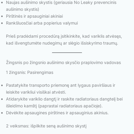
Naujas aušinimo skystis (geriausia No Leaky prevencinis
aušinimo skystis)
Pirštinės ir apsauginiai akiniai
Rankšluosčiai arba popierius valymui
Prieš pradėdami procedūrą įsitikinkite, kad variklis atvėsęs,
kad išvengtumėte nudegimų ar slėgio išsiskyrimo traumų.
Žingsnis po žingsnio aušinimo skysčio praplovimo vadovas
1 žingsnis: Pasirengimas
Pastatykite transporto priemonę ant lygaus paviršiaus ir
leiskite varikliui visiškai atvėsti.
Atidarykite variklio dangtį ir raskite radiatoriaus dangtelį bei
išleidimo kamštį (paprastai radiatoriaus apačioje).
Dėvėkite apsaugines pirštines ir apsauginius akinius.
2 veiksmas: išpilkite seną aušinimo skystį