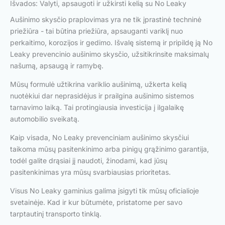
Išvados: Valyti, apsaugoti ir užkirsti kelią su No Leaky
Aušinimo skysčio praplovimas yra ne tik įprastinė techninė
priežiūra - tai būtina priežiūra, apsauganti variklį nuo
perkaitimo, korozijos ir gedimo. Išvalę sistemą ir pripildę ją No
Leaky prevencinio aušinimo skysčio, užsitikrinsite maksimalų
našumą, apsaugą ir ramybę.
Mūsų formulė užtikrina variklio aušinimą, užkerta kelią
nuotėkiui dar neprasidėjus ir prailgina aušinimo sistemos
tarnavimo laiką. Tai protingiausia investicija į ilgalaikę
automobilio sveikatą.
Kaip visada, No Leaky prevenciniam aušinimo skysčiui
taikoma mūsų pasitenkinimo arba pinigų grąžinimo garantija,
todėl galite drąsiai jį naudoti, žinodami, kad jūsų
pasitenkinimas yra mūsų svarbiausias prioritetas.
Visus No Leaky gaminius galima įsigyti tik mūsų oficialioje
svetainėje. Kad ir kur būtumėte, pristatome per savo
tarptautinį transporto tinklą.