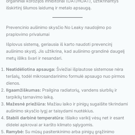
organiniai korozijos inhibitoriai (OAT/HOAT), užtikrinantys
išskirtinį šilumos laidumą ir metalo apsaugą.
Prevencinio aušinimo skysčio No Leaky naudojimo po
praplovimo privalumai
Išplovus sistemą, geriausia iš karto naudoti prevencinį
aušinimo skystį. Jis užtikrina, kad aušinimo grandinė daugelį
metų išliks švari ir nesandari.
Neatidėliotina apsauga:
Šviežiai išplautose sistemose nėra
teršalų, todėl mikrosandarinimo formulė apsaugo nuo pirmos
dienos.
Ilgaamžiškumas:
Prailgina radiatorių, vandens siurblių ir
tarpiklių tarnavimo laiką.
Mažesnė priežiūra:
Mažiau laiko ir pinigų sugaišite tikrindami
aušinimo skysčio lygį ar taisydami nuotėkius.
Stabili darbinė temperatūra:
Išlaiko variklį vėsų net ir esant
didelei apkrovai ar karšto klimato sąlygomis.
Ramybė:
Su mūsų pasitenkinimo arba pinigų grąžinimo