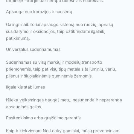
tarpinėje - kol jie dar netapo didesniais nuotėkiais.
Apsauga nuo korozijos ir nuosėdų
Galingi inhibitoriai apsaugo sistemą nuo rūdžių, apnašų
susidarymo ir oksidacijos, taip užtikrindami ilgalaikį
patikimumą.
Universalus suderinamumas
Suderinamas su visų markių ir modelių transporto
priemonėmis, taip pat visų tipų metalais (aliuminiu, variu,
plienu) ir šiuolaikinėmis guminėmis žarnomis.
Ilgalaikis stabilumas
Išlieka veiksmingas daugelį metų, nesugenda ir nepraranda
apsauginės galios.
Pasitenkinimo arba grąžinimo garantija
Kaip ir kiekvienam No Leaky gaminiui, mūsų prevenciniam