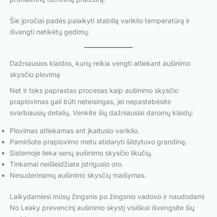
Šie įpročiai padės palaikyti stabilią variklio temperatūrą ir
išvengti netikėtų gedimų.
Dažniausios klaidos, kurių reikia vengti atliekant aušinimo
skysčio plovimą
Net ir toks paprastas procesas kaip aušinimo skysčio
praplovimas gali būti neteisingas, jei nepastebėsite
svarbiausių detalių. Venkite šių dažniausiai daromų klaidų:
Plovimas atliekamas ant įkaitusio variklio.
Pamiršote praplovimo metu atidaryti šildytuvo grandinę.
Sistemoje lieka senų aušinimo skysčio likučių.
Tinkamai neišleidžiate įstrigusio oro.
Nesuderinamų aušinimo skysčių maišymas.
Laikydamiesi mūsų žingsnis po žingsnio vadovo ir naudodami
No Leaky prevencinį aušinimo skystį visiškai išvengsite šių