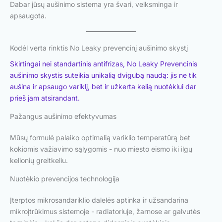
Dabar jūsų aušinimo sistema yra švari, veiksminga ir
apsaugota.
Kodėl verta rinktis No Leaky prevencinį aušinimo skystį
Skirtingai nei standartinis antifrizas, No Leaky Prevencinis
aušinimo skystis suteikia unikalią dvigubą naudą: jis ne tik
aušina ir apsaugo variklį, bet ir užkerta kelią nuotėkiui dar
prieš jam atsirandant.
Pažangus aušinimo efektyvumas
Mūsų formulė palaiko optimalią variklio temperatūrą bet
kokiomis važiavimo sąlygomis - nuo miesto eismo iki ilgų
kelionių greitkeliu.
Nuotėkio prevencijos technologija
Įterptos mikrosandariklio dalelės aptinka ir užsandarina
mikroįtrūkimus sistemoje - radiatoriuje, žarnose ar galvutės