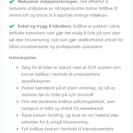
Reduserer miljøpåvirkningen.
Ved effektivt å
redusere utslippene av nitrogenoksider bidrar AdBlue til
renere luft og bidrar til å oppfylle strenge miljøkrav.
Enkel og trygg å håndtere.
AdBlue er pakket i sikre,
lettfyllte beholdere som gjør det mulig å fylle på rent uten
søl eller forurensning, noe som gjør vedlikeholdet enkelt for
både privatpersoner og profesjonelle operatører.
Instruksjoner
Sørg for at bilen er utstyrt med et SCR-system som
krever AdBlue i henhold til produsentens
spesifikasjoner.
Parker kjøretøyet på et plant underlag, og slå av
motoren før du fyller på nytt drivstoff.
Finn det dedikerte AdBlue-påfyllingslokket, som
vanligvis er blått og atskilt fra diesellokket.
Åpne korken forsiktig, og bruk en ren helletut eller
beholder for å unngå forurensning.
Fyll AdBlue-tanken i henhold til bilprodusentens