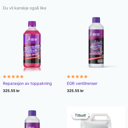
Du vil kanskje også like
Vurdert
Vurdert
Reparasjon av toppakning
EGR ventilrenser
4.78
4.93
av 5
av 5
325.55
kr
325.55
kr
Tilbud!
Tilbud!