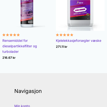
Vurdert
Vurdert
Rensemiddel for
Kjelelekkasjeforsegler væske
4.96
4.89
av 5
av 5
dieselpartikkelfilter og
271.11
kr
turbolader
216.67
kr
Navigasjon
Min konto