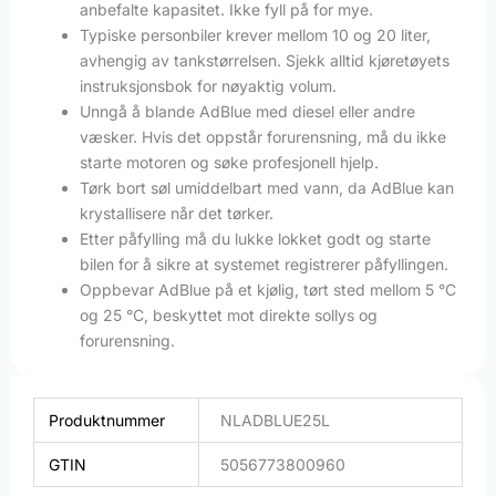
anbefalte kapasitet. Ikke fyll på for mye.
Typiske personbiler krever mellom 10 og 20 liter,
avhengig av tankstørrelsen. Sjekk alltid kjøretøyets
instruksjonsbok for nøyaktig volum.
Unngå å blande AdBlue med diesel eller andre
væsker. Hvis det oppstår forurensning, må du ikke
starte motoren og søke profesjonell hjelp.
Tørk bort søl umiddelbart med vann, da AdBlue kan
krystallisere når det tørker.
Etter påfylling må du lukke lokket godt og starte
bilen for å sikre at systemet registrerer påfyllingen.
Oppbevar AdBlue på et kjølig, tørt sted mellom 5 °C
og 25 °C, beskyttet mot direkte sollys og
forurensning.
Produktnummer
NLADBLUE25L
GTIN
5056773800960