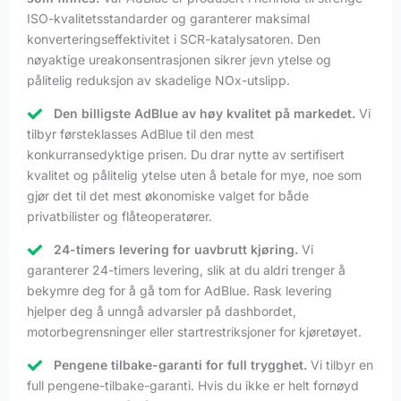
ISO-kvalitetsstandarder og garanterer maksimal
konverteringseffektivitet i SCR-katalysatoren. Den
nøyaktige ureakonsentrasjonen sikrer jevn ytelse og
pålitelig reduksjon av skadelige NOx-utslipp.
Den billigste AdBlue av høy kvalitet på markedet.
Vi
tilbyr førsteklasses AdBlue til den mest
konkurransedyktige prisen. Du drar nytte av sertifisert
kvalitet og pålitelig ytelse uten å betale for mye, noe som
gjør det til det mest økonomiske valget for både
privatbilister og flåteoperatører.
24-timers levering for uavbrutt kjøring.
Vi
garanterer 24-timers levering, slik at du aldri trenger å
bekymre deg for å gå tom for AdBlue. Rask levering
hjelper deg å unngå advarsler på dashbordet,
motorbegrensninger eller startrestriksjoner for kjøretøyet.
Pengene tilbake-garanti for full trygghet.
Vi tilbyr en
full pengene-tilbake-garanti. Hvis du ikke er helt fornøyd