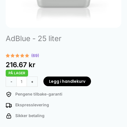
AdBlue - 25 liter
(69)
Vurdert
69
216.67
kr
4.97
av 5
basert på
PÅ LAGER
kundevurderinger
AdBlue
Legg i handlekurv
-
+
-
25
Pengene tilbake-garanti
Liters
Ekspresslevering
antall
Sikker betaling