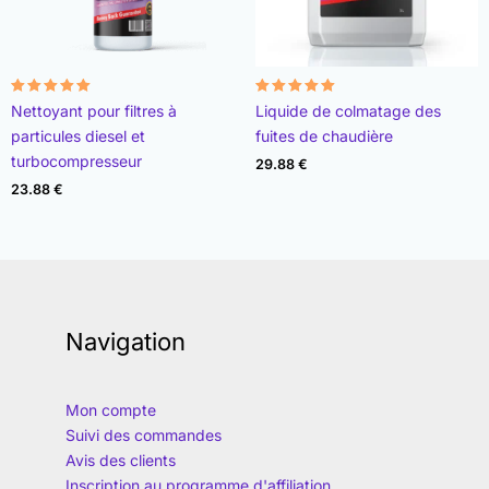
Note
Note
Nettoyant pour filtres à
Liquide de colmatage des
4.96
4.89
sur 5
sur 5
particules diesel et
fuites de chaudière
turbocompresseur
29.88
€
23.88
€
Navigation
Mon compte
Suivi des commandes
Avis des clients
Inscription au programme d'affiliation