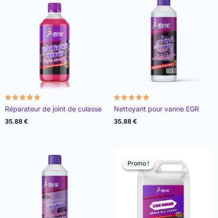
Note
Note
Réparateur de joint de culasse
Nettoyant pour vanne EGR
4.78
4.93
sur 5
sur 5
35.88
€
35.88
€
Promo !
Promo !