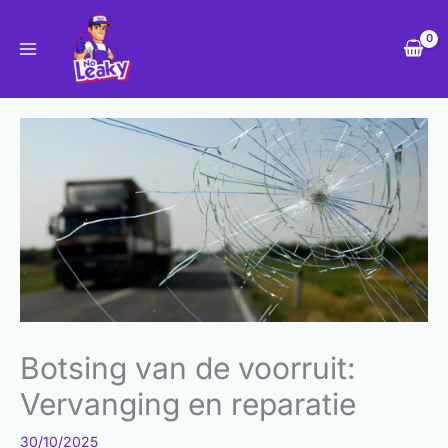
Ga
naar
de
inhoud
Botsing van de voorruit:
Vervanging en reparatie
30/10/2025