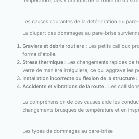
température, des vibrations de la route ou du stre
Les causes courantes de la détérioration du pare-
La plupart des dommages au pare-brise surviennen
Graviers et débris routiers :
Les petits cailloux pr
forme d'étoile.
Stress thermique :
Les changements rapides de temp
verre de manière irrégulière, ce qui aggrave les p
Installation incorrecte ou flexion de la structure :
Accidents et vibrations de la route :
Les collision
La compréhension de ces causes aide les conducte
changements brusques de température et en inspec
Les types de dommages au pare-brise