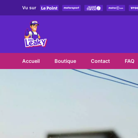
Skip
Vu sur
to
content
Accueil
Boutique
Contact
FAQ