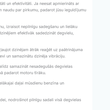
ti un efektivitāti. Ja neesat apmierināts ar
m naudu par pirkumu, padarot jūsu ieguldījumu
nu, izraisot nepilnīgu sadegšanu un lielāku
dzinējiem efektīvāk sadedzināt degvielu,
 ļaujot dzinējam ātrāk reaģēt uz paātrinājuma
evi un samazinātu dzinēja vibrāciju.
 palīdz samazināt nesadegušās degvielas
ā padarot motoru tīrāku.
ielākajai daļai mūsdienu benzīna un
dei, nodrošinot pilnīgu sadali visā degvielas