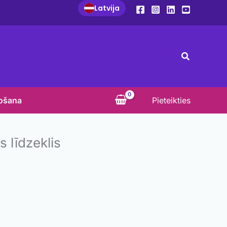
Latvija
Search
košana
Pieteikties
s līdzeklis