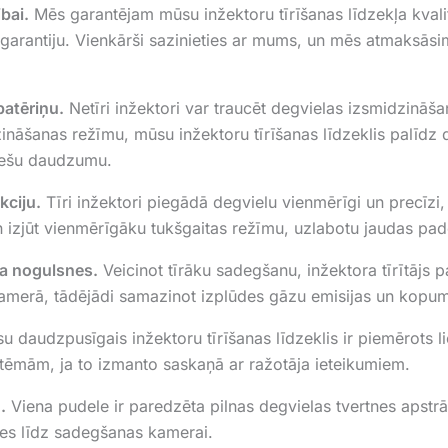
bai.
Mēs garantējam mūsu inžektoru tīrīšanas līdzekļa kvalitā
arantiju. Vienkārši sazinieties ar mums, un mēs atmaksāsi
patēriņu.
Netīri inžektori var traucēt degvielas izsmidzināša
ināšanas režīmu, mūsu inžektoru tīrīšanas līdzeklis palīdz 
zmešu daudzumu.
kciju.
Tīri inžektori piegādā degvielu vienmērīgi un precīzi,
n izjūt vienmērīgāku tukšgaitas režīmu, uzlabotu jaudas pad
ja nogulsnes.
Veicinot tīrāku sadegšanu, inžektora tīrītājs
amerā, tādējādi samazinot izplūdes gāzu emisijas un kopum
 daudzpusīgais inžektoru tīrīšanas līdzeklis ir piemērots l
istēmām, ja to izmanto saskaņā ar ražotāja ieteikumiem.
.
Viena pudele ir paredzēta pilnas degvielas tvertnes apstrā
nes līdz sadegšanas kamerai.