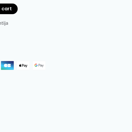
 cart
tija