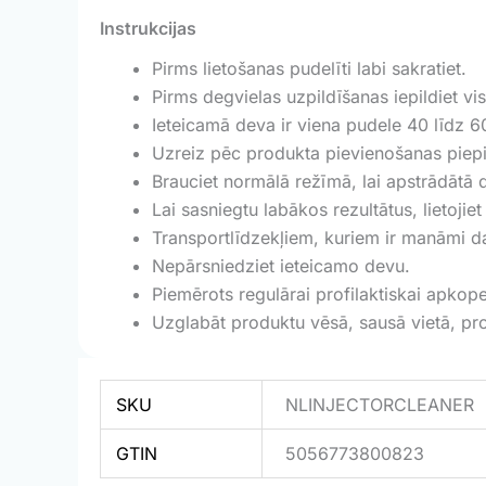
Instrukcijas
Pirms lietošanas pudelīti labi sakratiet.
Pirms degvielas uzpildīšanas iepildiet vis
Ieteicamā deva ir viena pudele 40 līdz 60
Uzreiz pēc produkta pievienošanas piepild
Brauciet normālā režīmā, lai apstrādātā d
Lai sasniegtu labākos rezultātus, lietoji
Transportlīdzekļiem, kuriem ir manāmi da
Nepārsniedziet ieteicamo devu.
Piemērots regulārai profilaktiskai apkopei
Uzglabāt produktu vēsā, sausā vietā, pr
SKU
NLINJECTORCLEANER
GTIN
5056773800823