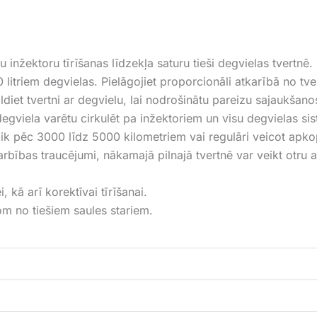
u inžektoru tīrīšanas līdzekļa saturu tieši degvielas tvertnē.
 litriem degvielas. Pielāgojiet proporcionāli atkarībā no tve
iet tvertni ar degvielu, lai nodrošinātu pareizu sajaukšano
egviela varētu cirkulēt pa inžektoriem un visu degvielas si
et ik pēc 3000 līdz 5000 kilometriem vai regulāri veicot apk
rbības traucējumi, nākamajā pilnajā tvertnē var veikt otru a
, kā arī korektīvai tīrīšanai.
om no tiešiem saules stariem.