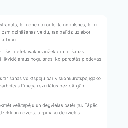
zstrādāts, lai noņemtu oglekļa nogulsnes, laku
o izsmidzināšanas veidu, tas palīdz uzlabot
darbību.
 šis ir efektīvākais inžektoru tīrīšanas
ūti likvidējamus nogulsnes, ko parastās piedevas
 tīrīšanas veiktspēju par viskonkurētspējīgāko
a darbnīcas līmeņa rezultātus bez dārgām
ekmēt veiktspēju un degvielas patēriņu. Tāpēc
īdzekli un novērst turpmāku degvielas