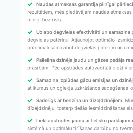
Naudas atmaksas garantija pilnīgai pārliecī
rezultātiem, mēs piedāvājam naudas atmaksas g
pilnīgi bez riska.
Uzlabo degvielas efektivitāti un samazina 
degvielas patēriņu. Atjaunojot optimālo izsmidz
potenciāli samazinot degvielas patēriņu un i
Palielina dzinēja jaudu un gāzes pedāļa rea
prasībām. Pēc apstrādes autovadītāji bieži vie
Samazina izplūdes gāzu emisijas un dzinē
atlikumus un oglekļa uzkrāšanos sadegšanas k
Saderīgs ar benzīna un dīzeļdzinējiem.
Mūsu
dīzeļdzinēju, tostarp tiešās iesmidzināšanas s
Liela apstrādes jauda ar lielisku pārklājumu
sistēmā un optimālu tīrīšanas darbību no tvert