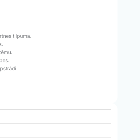
rtnes tilpuma.
s.
stēmu.
opes.
pstrādi.