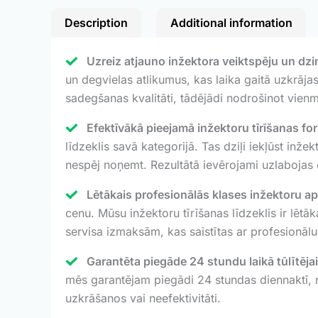
Description
Additional information
Uzreiz atjauno inžektora veiktspēju un dzinē
un degvielas atlikumus, kas laika gaitā uzkrāja
sadegšanas kvalitāti, tādējādi nodrošinot vien
Efektīvākā pieejamā inžektoru tīrīšanas fo
līdzeklis savā kategorijā. Tas dziļi iekļūst inž
nespēj noņemt. Rezultātā ievērojami uzlabojas
Lētākais profesionālās klases inžektoru aps
cenu. Mūsu inžektoru tīrīšanas līdzeklis ir lēt
servisa izmaksām, kas saistītas ar profesionālu
Garantēta piegāde 24 stundu laikā tūlītējai
mēs garantējam piegādi 24 stundas diennaktī, n
uzkrāšanos vai neefektivitāti.