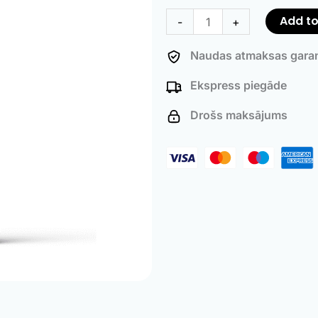
Cleaner
Add to
-
+
quantity
Naudas atmaksas garan
Ekspress piegāde
Drošs maksājums