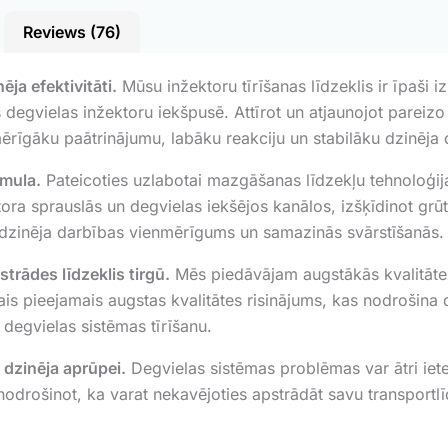
Reviews (76)
ja efektivitāti.
Mūsu inžektoru tīrīšanas līdzeklis ir īpaši i
s degvielas inžektoru iekšpusē. Attīrot un atjaunojot pareiz
mērīgāku paātrinājumu, labāku reakciju un stabilāku dzinēja 
rmula.
Pateicoties uzlabotai mazgāšanas līdzekļu tehnoloģijai,
ektora sprauslās un degvielas iekšējos kanālos, izšķīdinot gr
 dzinēja darbības vienmērīgums un samazinās svārstīšanās.
trādes līdzeklis tirgū.
Mēs piedāvājam augstākās kvalitātes
ākais pieejamais augstas kvalitātes risinājums, kas nodrošin
 degvielas sistēmas tīrīšanu.
 dzinēja aprūpei.
Degvielas sistēmas problēmas var ātri iet
odrošinot, ka varat nekavējoties apstrādāt savu transportl