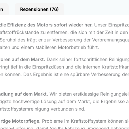
en
Rezensionen (76)
die Effizienz des Motors sofort wieder her.
Unser Einspritzd
tstoffrückstände zu entfernen, die sich mit der Zeit in de
Sprühbildes trägt er zur Verbesserung der Verbrennungsqual
ten und einem stabileren Motorbetrieb führt.
toren auf dem Markt.
Dank seiner fortschrittlichen Reinigun
ringt tief in die Einspritzdüsen und die internen Kraftstoffk
den können. Das Ergebnis ist eine spürbare Verbesserung de
andlung auf dem Markt.
Wir bieten erstklassige Reinigungsl
stigste hochwertige Lösung auf dem Markt, die Ergebnisse au
raftstoffsystemreinigung verbunden sind.
rtige Motorpflege.
Probleme im Kraftstoffsystem können sic
tunden-Lieferung, damit Sie Ihr Fahrzeug umgehend behand