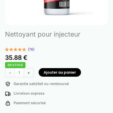
Nettoyant pour injecteur
(76)
Noté
76
4.93
35.88
€
sur 5
basé sur
EN STOCK
notations
client
quantité
Ajouter au panier
-
+
de
Injector
Garantie satisfait ou remboursé
Cleaner
Livraison express
Paiement sécurisé