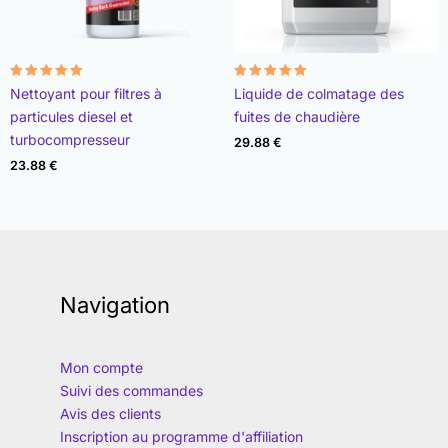
Note
Note
Nettoyant pour filtres à
Liquide de colmatage des
4.96
4.89
sur 5
sur 5
particules diesel et
fuites de chaudière
turbocompresseur
29.88
€
23.88
€
Navigation
Mon compte
Suivi des commandes
Avis des clients
Inscription au programme d'affiliation