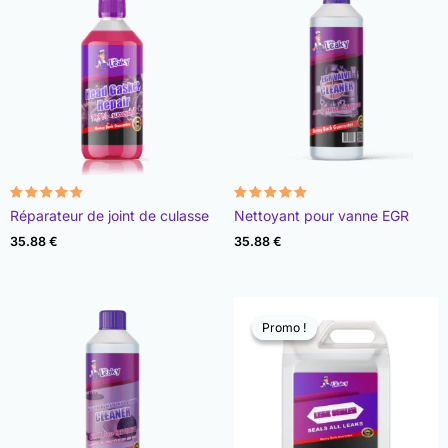
Note
Note
Réparateur de joint de culasse
Nettoyant pour vanne EGR
4.78
4.93
sur 5
sur 5
35.88
€
35.88
€
Promo !
Promo !