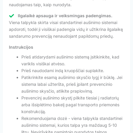
naudojamas taip, kaip nurodyta.
Ilgalaikė apsauga ir veiksmingas padengimas.
Viena talpykla skirta visai standartinei aušinimo sistemai
apdoroti, todėl ji visiškai padengia vidų ir užtikrina ilgalaikę
sandarumo prevenciją nenaudojant papildomų priedų.
Instrukcijos
Prieš atidarydami aušinimo sistemą įsitikinkite, kad
variklis visiškai atvėso.
Prieš naudodami indą kruopščiai suplakite.
Patikrinkite esamą aušinimo skysčio lygį ir būklę. Jei
sistema labai užteršta, prieš įpilant prevencinio
aušinimo skysčio, atlikite praplovimą.
Prevencinį aušinimo skystį pilkite tiesiai į radiatorių
arba išsiplėtimo bakelį pagal transporto priemonės
konstrukciją.
Rekomenduojama dozė - viena talpykla standartinei
aušinimo sistemai, kurios talpa yra maždaug 5-10
litrų. Neviršykite gamintojo nurodytos talpos.