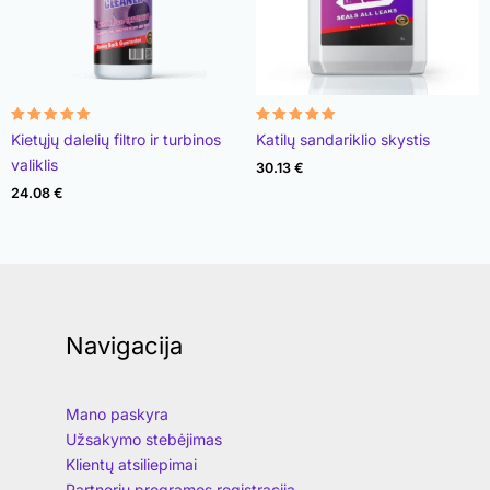
Įvertinimas:
Įvertinimas:
Kietųjų dalelių filtro ir turbinos
Katilų sandariklio skystis
4.96
4.89
iš 5
iš 5
valiklis
30.13
€
24.08
€
Navigacija
Mano paskyra
Užsakymo stebėjimas
Klientų atsiliepimai
Partnerių programos registracija