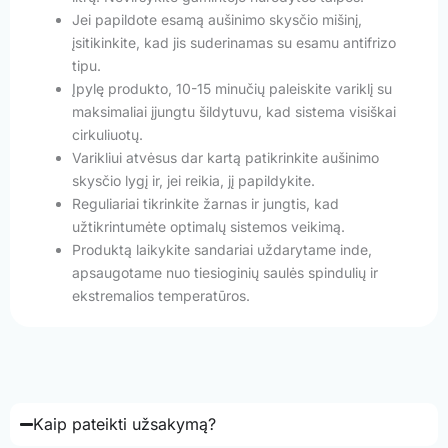
Jei papildote esamą aušinimo skysčio mišinį,
įsitikinkite, kad jis suderinamas su esamu antifrizo
tipu.
Įpylę produkto, 10-15 minučių paleiskite variklį su
maksimaliai įjungtu šildytuvu, kad sistema visiškai
cirkuliuotų.
Varikliui atvėsus dar kartą patikrinkite aušinimo
skysčio lygį ir, jei reikia, jį papildykite.
Reguliariai tikrinkite žarnas ir jungtis, kad
užtikrintumėte optimalų sistemos veikimą.
Produktą laikykite sandariai uždarytame inde,
apsaugotame nuo tiesioginių saulės spindulių ir
ekstremalios temperatūros.
Kaip pateikti užsakymą?