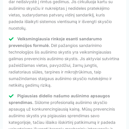
dar neišsivystė į rimtus gedimus. Jis cirkuliuoja kartu su
aušinimo skysčiu ir nukreiptas į nedideles pratekėjimo
vietas, sudarydamas patvarų vidinį sandariklį, kuris
padeda išlaikyti sistemos vientisumą ir išvengti skysčio
nuostolių.
Veiksmingiausia rinkoje esanti sandarumo
prevencijos formulė.
Dėl pažangios sandarinimo
technologijos šis aušinimo skystis yra veiksmingiausias
galimas prevencinis aušinimo skystis. Jis aktyviai sutvirtina
pažeidžiamas vietas, pavyzdžiui, žarnų jungtis,
radiatoriaus siūles, tarpines ir mikroįtrūkimus, taip
sumažindamas staigaus aušinimo skysčio nutekėjimo ir
netikėtų gedimų riziką.
Pigiausias didelio našumo aušinimo apsaugos
sprendimas.
Siūlome profesionalią aušinimo skysčio
apsaugą už konkurencingiausią kainą. Mūsų prevencinis
aušinimo skystis yra pigiausias sprendimas savo
kategorijoje, tačiau išlaiko išskirtinį patikimumą ir padeda
vairuotojams išvengti brangių mechaninių intervencijų ir