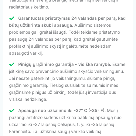
radiatoriaus keitimo.
Garantuotas pristatymas 24 valandas per parą, kad
būtų užtikrinta skubi apsauga.
Aušinimo sistemos
problemos gali greitai išaugti. Todėl teikiame pristatymo
paslaugą 24 valandas per parą, kad greitai gautumėte
profilaktinį aušinimo skystį ir galėtumėte nedelsdami
apsaugoti variklį.
Pinigų grąžinimo garantija - visiška ramybė.
Esame
įsitikinę savo prevencinio aušinimo skysčio veiksmingumu.
Jei nesate patenkinti jo veiksmingumu, siūlome pinigų
grąžinimo garantiją. Tiesiog susisiekite su mumis ir mes
grąžinsime pinigus už pirkinį, todėl jūsų investicija bus
visiškai nerizikinga.
Apsauga nuo užšalimo iki -37° C (-35° F).
Mūsų
pažangi antifrizo sudėtis užtikrina patikimą apsaugą nuo
užšalimo iki -37 laipsnių Celsijaus, t. y. iki -35 laipsnių
Farenheito. Tai užtikrina saugų variklio veikimą