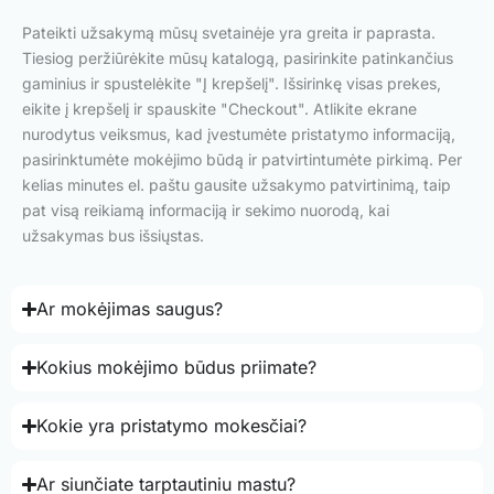
Pateikti užsakymą mūsų svetainėje yra greita ir paprasta.
Tiesiog peržiūrėkite mūsų katalogą, pasirinkite patinkančius
gaminius ir spustelėkite "Į krepšelį". Išsirinkę visas prekes,
eikite į krepšelį ir spauskite "Checkout". Atlikite ekrane
nurodytus veiksmus, kad įvestumėte pristatymo informaciją,
pasirinktumėte mokėjimo būdą ir patvirtintumėte pirkimą. Per
kelias minutes el. paštu gausite užsakymo patvirtinimą, taip
pat visą reikiamą informaciją ir sekimo nuorodą, kai
užsakymas bus išsiųstas.
Ar mokėjimas saugus?
Kokius mokėjimo būdus priimate?
Kokie yra pristatymo mokesčiai?
Ar siunčiate tarptautiniu mastu?