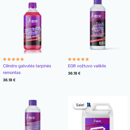
Įvertinimas:
Įvertinimas:
Cilindro galvutės tarpinės
EGR vožtuvo valiklis
4.78
4.93
iš 5
iš 5
remontas
36.18
€
36.18
€
Sale!
Sale!