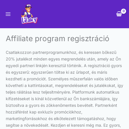
Skip
to
content
Affiliate program regisztráció
Csatlakozzon partnerprogramunkhoz, és keressen bőkezű
20% jutalékot minden egyes megrendelés után, amely az Ön
egyedi partneri linkjén keresztül történik. A regisztráció gyors
és egyszerű: egyszerűen töltse ki az űrlapot, és máris
kezdheti a promóciót. Személyes műszerfalán valós időben
követheti a kattintásokat, megrendeléseket és jutalékokat, így
teljes rálátása lesz teljesítményére. Platformunk automatikus
kifizetéseket is kínál közvetlenül az Ön bankszámlájára, így
biztosítva a gyors és zökkenőmentes bevételt. Partnerként
hozzáférést kap exkluzív promóciókhoz,
marketingforrásokhoz és elkötelezett támogatáshoz, hogy
segítse a növekedését. Kezdjen el keresni még ma. Ez gyors,