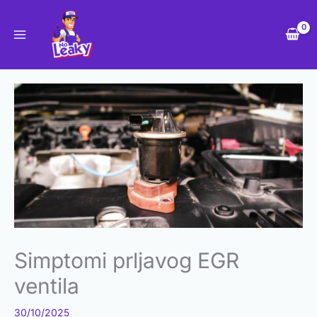
Skip
to
content
Simptomi prljavog EGR
ventila
30/10/2025