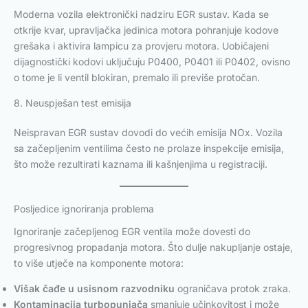
Moderna vozila elektronički nadziru EGR sustav. Kada se
otkrije kvar, upravljačka jedinica motora pohranjuje kodove
grešaka i aktivira lampicu za provjeru motora. Uobičajeni
dijagnostički kodovi uključuju P0400, P0401 ili P0402, ovisno
o tome je li ventil blokiran, premalo ili previše protočan.
8. Neuspješan test emisija
Neispravan EGR sustav dovodi do većih emisija NOx. Vozila
sa začepljenim ventilima često ne prolaze inspekcije emisija,
što može rezultirati kaznama ili kašnjenjima u registraciji.
Posljedice ignoriranja problema
Ignoriranje začepljenog EGR ventila može dovesti do
progresivnog propadanja motora. Što dulje nakupljanje ostaje,
to više utječe na komponente motora:
Višak čađe u usisnom razvodniku
ograničava protok zraka.
Kontaminacija turbopunjača
smanjuje učinkovitost i može