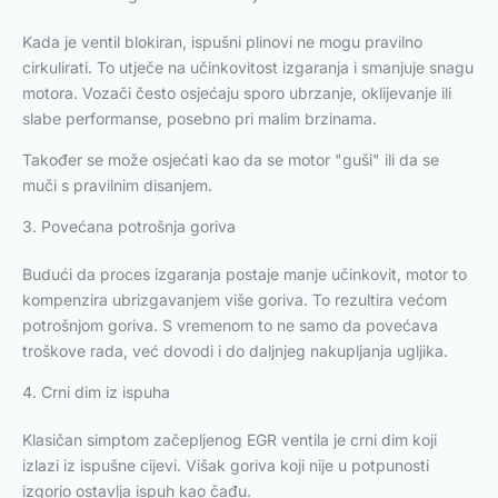
Kada je ventil blokiran, ispušni plinovi ne mogu pravilno
cirkulirati. To utječe na učinkovitost izgaranja i smanjuje snagu
motora. Vozači često osjećaju sporo ubrzanje, oklijevanje ili
slabe performanse, posebno pri malim brzinama.
Također se može osjećati kao da se motor "guši" ili da se
muči s pravilnim disanjem.
3. Povećana potrošnja goriva
Budući da proces izgaranja postaje manje učinkovit, motor to
kompenzira ubrizgavanjem više goriva. To rezultira većom
potrošnjom goriva. S vremenom to ne samo da povećava
troškove rada, već dovodi i do daljnjeg nakupljanja ugljika.
4. Crni dim iz ispuha
Klasičan simptom začepljenog EGR ventila je crni dim koji
izlazi iz ispušne cijevi. Višak goriva koji nije u potpunosti
izgorio ostavlja ispuh kao čađu.