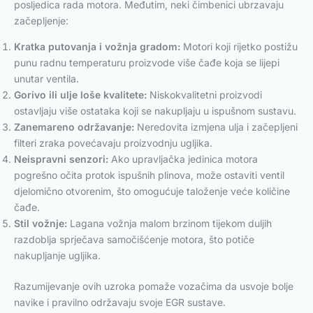
posljedica rada motora. Međutim, neki čimbenici ubrzavaju
začepljenje:
Kratka putovanja i vožnja gradom:
Motori koji rijetko postižu
punu radnu temperaturu proizvode više čađe koja se lijepi
unutar ventila.
Gorivo ili ulje loše kvalitete:
Niskokvalitetni proizvodi
ostavljaju više ostataka koji se nakupljaju u ispušnom sustavu.
Zanemareno održavanje:
Neredovita izmjena ulja i začepljeni
filteri zraka povećavaju proizvodnju ugljika.
Neispravni senzori:
Ako upravljačka jedinica motora
pogrešno očita protok ispušnih plinova, može ostaviti ventil
djelomično otvorenim, što omogućuje taloženje veće količine
čađe.
Stil vožnje:
Lagana vožnja malom brzinom tijekom duljih
razdoblja sprječava samočišćenje motora, što potiče
nakupljanje ugljika.
Razumijevanje ovih uzroka pomaže vozačima da usvoje bolje
navike i pravilno održavaju svoje EGR sustave.