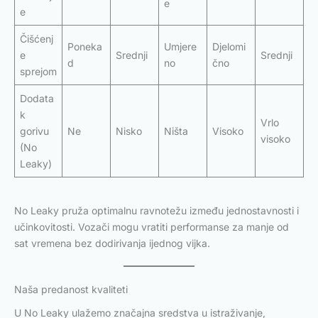
e
e
Čišćenj
Poneka
Umjere
Djelomi
e
Srednji
Srednji
d
no
čno
sprejom
Dodata
k
Vrlo
gorivu
Ne
Nisko
Ništa
Visoko
visoko
(No
Leaky)
No Leaky pruža optimalnu ravnotežu između jednostavnosti i
učinkovitosti. Vozači mogu vratiti performanse za manje od
sat vremena bez dodirivanja ijednog vijka.
Naša predanost kvaliteti
U No Leaky ulažemo značajna sredstva u istraživanje,