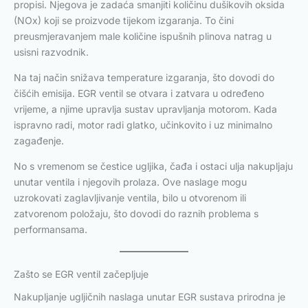
propisi. Njegova je zadaća smanjiti količinu dušikovih oksida
(NOx) koji se proizvode tijekom izgaranja. To čini
preusmjeravanjem male količine ispušnih plinova natrag u
usisni razvodnik.
Na taj način snižava temperature izgaranja, što dovodi do
čišćih emisija. EGR ventil se otvara i zatvara u određeno
vrijeme, a njime upravlja sustav upravljanja motorom. Kada
ispravno radi, motor radi glatko, učinkovito i uz minimalno
zagađenje.
No s vremenom se čestice ugljika, čađa i ostaci ulja nakupljaju
unutar ventila i njegovih prolaza. Ove naslage mogu
uzrokovati zaglavljivanje ventila, bilo u otvorenom ili
zatvorenom položaju, što dovodi do raznih problema s
performansama.
Zašto se EGR ventil začepljuje
Nakupljanje ugljičnih naslaga unutar EGR sustava prirodna je