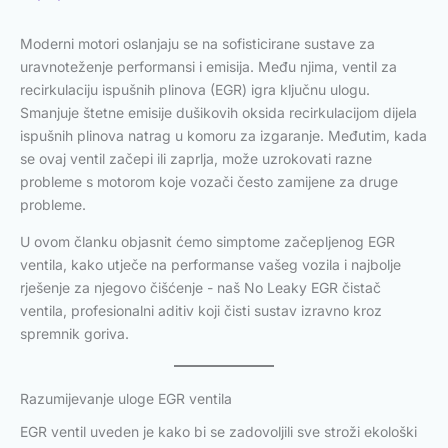
Moderni motori oslanjaju se na sofisticirane sustave za
uravnoteženje performansi i emisija. Među njima, ventil za
recirkulaciju ispušnih plinova (EGR) igra ključnu ulogu.
Smanjuje štetne emisije dušikovih oksida recirkulacijom dijela
ispušnih plinova natrag u komoru za izgaranje. Međutim, kada
se ovaj ventil začepi ili zaprlja, može uzrokovati razne
probleme s motorom koje vozači često zamijene za druge
probleme.
U ovom članku objasnit ćemo simptome začepljenog EGR
ventila, kako utječe na performanse vašeg vozila i najbolje
rješenje za njegovo čišćenje - naš No Leaky EGR čistač
ventila, profesionalni aditiv koji čisti sustav izravno kroz
spremnik goriva.
Razumijevanje uloge EGR ventila
EGR ventil uveden je kako bi se zadovoljili sve stroži ekološki