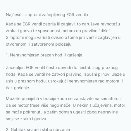
Najčešći simptomi začepljenog EGR ventila
Kada se EGR ventil zaprlja ili zaglavi, to narušava ravnotežu
zraka i goriva te sposobnost motora da pravilno "diše".
Simptomi mogu varirati ovisno o tome je li ventil zaglavljen u
otvorenom ili zatvorenom položaju.
1. Neravnomjeran prazan hod ili gašenje
Začepljen EGR ventil često dovodi do nestabilnog praznog
hoda. Kada se ventil ne zatvori pravilno, ispušni plinovi ulaze u
usis u praznom hodu, uzrokujući neravnomjeran rad motora ili
čak gašenje.
Možete primijetiti vibracije kada se zaustavite na semaforu ili
da se motor trese više nego inače. U nekim slučajevima, motor
se može pokrenuti, a zatim odmah ugasiti zbog nepravilne
smjese zraka i goriva.
2. Gubitak snage i slabo ubrzanje