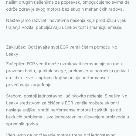
našim drugim rješenjima za popravak, omogućujemo svima da
održe zdravlje svog motora bez skupih mehaničkih radova.
Nastavljamo razvijati inovativna rješenja koja produžuju vijek
trajanja vozila, poboljšavaju učinkovitost i smanjuju emisije.
Zaključak: Održavajte svoj EGR ventil čistim pomoću No
Leaky
Začepljen EGR ventil može uzrokovati neravnomjeran rad u
praznom hodu, gubitak snage, prekomjernu potrošnju goriva i
crni dim - sve simptome koji smanjuju performanse i
povećavaju zagađenje.
Srećom, postoji jednostavno i učinkovito rješenje. S našim No
Leaky sredstvom za čišćenje EGR ventila možete ukloniti
naslage ugljika, vratiti performanse motora i zaštititi ga od
budućih problema - sve jednostavnim ulijevanjem proizvoda u
spremnik goriva.
Vjerujemo da održavanje motora treba biti jednostavno,