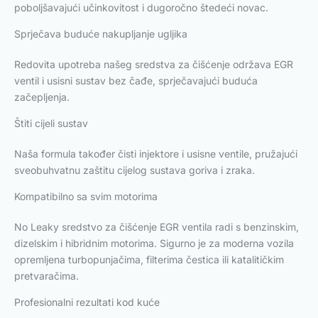
poboljšavajući učinkovitost i dugoročno štedeći novac.
Sprječava buduće nakupljanje ugljika
Redovita upotreba našeg sredstva za čišćenje održava EGR
ventil i usisni sustav bez čađe, sprječavajući buduća
začepljenja.
Štiti cijeli sustav
Naša formula također čisti injektore i usisne ventile, pružajući
sveobuhvatnu zaštitu cijelog sustava goriva i zraka.
Kompatibilno sa svim motorima
No Leaky sredstvo za čišćenje EGR ventila radi s benzinskim,
dizelskim i hibridnim motorima. Sigurno je za moderna vozila
opremljena turbopunjačima, filterima čestica ili katalitičkim
pretvaračima.
Profesionalni rezultati kod kuće