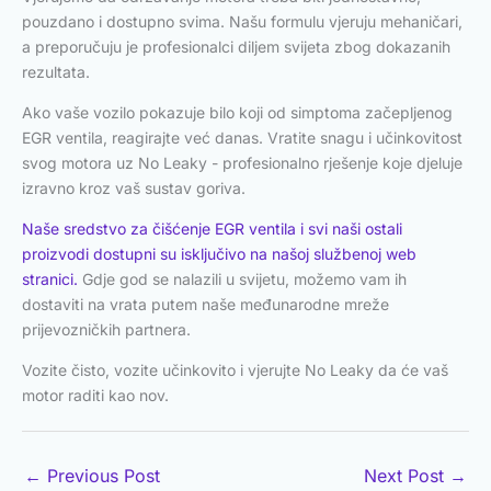
pouzdano i dostupno svima. Našu formulu vjeruju mehaničari,
a preporučuju je profesionalci diljem svijeta zbog dokazanih
rezultata.
Ako vaše vozilo pokazuje bilo koji od simptoma začepljenog
EGR ventila, reagirajte već danas. Vratite snagu i učinkovitost
svog motora uz No Leaky - profesionalno rješenje koje djeluje
izravno kroz vaš sustav goriva.
Naše sredstvo za čišćenje EGR ventila i svi naši ostali
proizvodi dostupni su isključivo na našoj službenoj web
stranici.
Gdje god se nalazili u svijetu, možemo vam ih
dostaviti na vrata putem naše međunarodne mreže
prijevozničkih partnera.
Vozite čisto, vozite učinkovito i vjerujte No Leaky da će vaš
motor raditi kao nov.
←
Previous Post
Next Post
→