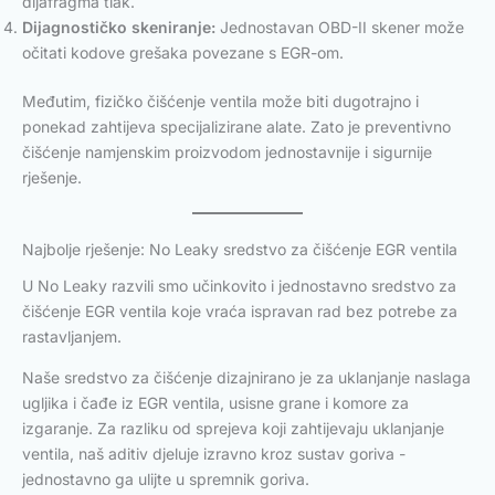
dijafragma tlak.
Dijagnostičko skeniranje:
Jednostavan OBD-II skener može
očitati kodove grešaka povezane s EGR-om.
Međutim, fizičko čišćenje ventila može biti dugotrajno i
ponekad zahtijeva specijalizirane alate. Zato je preventivno
čišćenje namjenskim proizvodom jednostavnije i sigurnije
rješenje.
Najbolje rješenje: No Leaky sredstvo za čišćenje EGR ventila
U No Leaky razvili smo učinkovito i jednostavno sredstvo za
čišćenje EGR ventila koje vraća ispravan rad bez potrebe za
rastavljanjem.
Naše sredstvo za čišćenje dizajnirano je za uklanjanje naslaga
ugljika i čađe iz EGR ventila, usisne grane i komore za
izgaranje. Za razliku od sprejeva koji zahtijevaju uklanjanje
ventila, naš aditiv djeluje izravno kroz sustav goriva -
jednostavno ga ulijte u spremnik goriva.