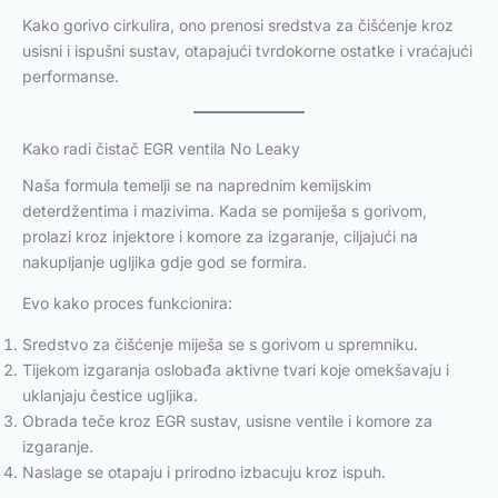
Kako gorivo cirkulira, ono prenosi sredstva za čišćenje kroz
usisni i ispušni sustav, otapajući tvrdokorne ostatke i vraćajući
performanse.
Kako radi čistač EGR ventila No Leaky
Naša formula temelji se na naprednim kemijskim
deterdžentima i mazivima. Kada se pomiješa s gorivom,
prolazi kroz injektore i komore za izgaranje, ciljajući na
nakupljanje ugljika gdje god se formira.
Evo kako proces funkcionira:
Sredstvo za čišćenje miješa se s gorivom u spremniku.
Tijekom izgaranja oslobađa aktivne tvari koje omekšavaju i
uklanjaju čestice ugljika.
Obrada teče kroz EGR sustav, usisne ventile i komore za
izgaranje.
Naslage se otapaju i prirodno izbacuju kroz ispuh.