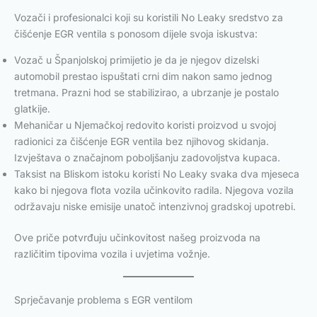
Vozači i profesionalci koji su koristili No Leaky sredstvo za
čišćenje EGR ventila s ponosom dijele svoja iskustva:
Vozač u Španjolskoj primijetio je da je njegov dizelski
automobil prestao ispuštati crni dim nakon samo jednog
tretmana. Prazni hod se stabilizirao, a ubrzanje je postalo
glatkije.
Mehaničar u Njemačkoj redovito koristi proizvod u svojoj
radionici za čišćenje EGR ventila bez njihovog skidanja.
Izvještava o značajnom poboljšanju zadovoljstva kupaca.
Taksist na Bliskom istoku koristi No Leaky svaka dva mjeseca
kako bi njegova flota vozila učinkovito radila. Njegova vozila
održavaju niske emisije unatoč intenzivnoj gradskoj upotrebi.
Ove priče potvrđuju učinkovitost našeg proizvoda na
različitim tipovima vozila i uvjetima vožnje.
Sprječavanje problema s EGR ventilom