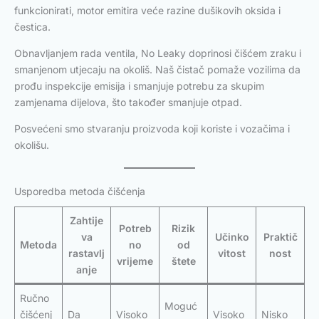
funkcionirati, motor emitira veće razine dušikovih oksida i
čestica.
Obnavljanjem rada ventila, No Leaky doprinosi čišćem zraku i
smanjenom utjecaju na okoliš. Naš čistač pomaže vozilima da
prođu inspekcije emisija i smanjuje potrebu za skupim
zamjenama dijelova, što također smanjuje otpad.
Posvećeni smo stvaranju proizvoda koji koriste i vozačima i
okolišu.
Usporedba metoda čišćenja
Zahtije
Potreb
Rizik
va
Učinko
Praktič
Metoda
no
od
rastavlj
vitost
nost
vrijeme
štete
anje
Ručno
Moguć
čišćenj
Da
Visoko
Visoko
Nisko