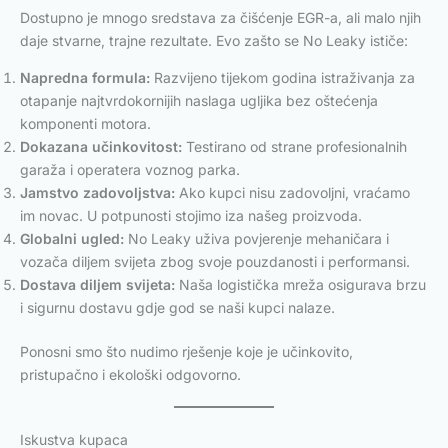
Dostupno je mnogo sredstava za čišćenje EGR-a, ali malo njih
daje stvarne, trajne rezultate. Evo zašto se No Leaky ističe:
Napredna formula:
Razvijeno tijekom godina istraživanja za
otapanje najtvrdokornijih naslaga ugljika bez oštećenja
komponenti motora.
Dokazana učinkovitost:
Testirano od strane profesionalnih
garaža i operatera voznog parka.
Jamstvo zadovoljstva:
Ako kupci nisu zadovoljni, vraćamo
im novac. U potpunosti stojimo iza našeg proizvoda.
Globalni ugled:
No Leaky uživa povjerenje mehaničara i
vozača diljem svijeta zbog svoje pouzdanosti i performansi.
Dostava diljem svijeta:
Naša logistička mreža osigurava brzu
i sigurnu dostavu gdje god se naši kupci nalaze.
Ponosni smo što nudimo rješenje koje je učinkovito,
pristupačno i ekološki odgovorno.
Iskustva kupaca