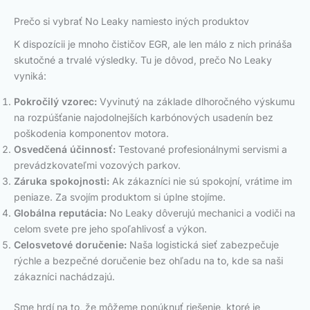
Prečo si vybrať No Leaky namiesto iných produktov
K dispozícii je mnoho čističov EGR, ale len málo z nich prináša
skutočné a trvalé výsledky. Tu je dôvod, prečo No Leaky
vyniká:
Pokročilý vzorec:
Vyvinutý na základe dlhoročného výskumu
na rozpúšťanie najodolnejších karbónových usadenín bez
poškodenia komponentov motora.
Osvedčená účinnosť:
Testované profesionálnymi servismi a
prevádzkovateľmi vozových parkov.
Záruka spokojnosti:
Ak zákazníci nie sú spokojní, vrátime im
peniaze. Za svojím produktom si úplne stojíme.
Globálna reputácia:
No Leaky dôverujú mechanici a vodiči na
celom svete pre jeho spoľahlivosť a výkon.
Celosvetové doručenie:
Naša logistická sieť zabezpečuje
rýchle a bezpečné doručenie bez ohľadu na to, kde sa naši
zákazníci nachádzajú.
Sme hrdí na to, že môžeme ponúknuť riešenie, ktoré je