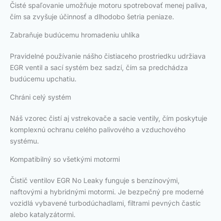
Čisté spaľovanie umožňuje motoru spotrebovať menej paliva,
čím sa zvyšuje účinnosť a dlhodobo šetria peniaze.
Zabraňuje budúcemu hromadeniu uhlíka
Pravidelné používanie nášho čistiaceho prostriedku udržiava
EGR ventil a sací systém bez sadzí, čím sa predchádza
budúcemu upchatiu.
Chráni celý systém
Náš vzorec čistí aj vstrekovače a sacie ventily, čím poskytuje
komplexnú ochranu celého palivového a vzduchového
systému.
Kompatibilný so všetkými motormi
Čistič ventilov EGR No Leaky funguje s benzínovými,
naftovými a hybridnými motormi. Je bezpečný pre moderné
vozidlá vybavené turbodúchadlami, filtrami pevných častíc
alebo katalyzátormi.