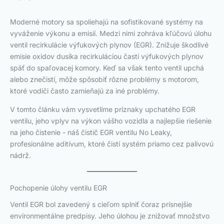
Moderné motory sa spoliehajú na sofistikované systémy na
vyváženie výkonu a emisií. Medzi nimi zohráva kľúčovú úlohu
ventil recirkulácie výfukových plynov (EGR). Znižuje škodlivé
emisie oxidov dusíka recirkuláciou časti výfukových plynov
späť do spaľovacej komory. Keď sa však tento ventil upchá
alebo znečistí, môže spôsobiť rôzne problémy s motorom,
ktoré vodiči často zamieňajú za iné problémy.
V tomto článku vám vysvetlíme príznaky upchatého EGR
ventilu, jeho vplyv na výkon vášho vozidla a najlepšie riešenie
na jeho čistenie - náš čistič EGR ventilu No Leaky,
profesionálne aditívum, ktoré čistí systém priamo cez palivovú
nádrž.
Pochopenie úlohy ventilu EGR
Ventil EGR bol zavedený s cieľom splniť čoraz prísnejšie
environmentálne predpisy. Jeho úlohou je znižovať množstvo