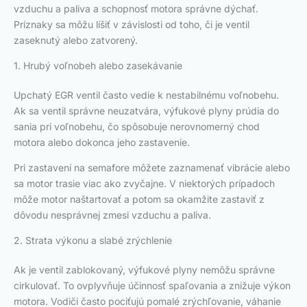
vzduchu a paliva a schopnosť motora správne dýchať.
Príznaky sa môžu líšiť v závislosti od toho, či je ventil
zaseknutý alebo zatvorený.
1. Hrubý voľnobeh alebo zasekávanie
Upchatý EGR ventil často vedie k nestabilnému voľnobehu.
Ak sa ventil správne neuzatvára, výfukové plyny prúdia do
sania pri voľnobehu, čo spôsobuje nerovnomerný chod
motora alebo dokonca jeho zastavenie.
Pri zastavení na semafore môžete zaznamenať vibrácie alebo
sa motor trasie viac ako zvyčajne. V niektorých prípadoch
môže motor naštartovať a potom sa okamžite zastaviť z
dôvodu nesprávnej zmesi vzduchu a paliva.
2. Strata výkonu a slabé zrýchlenie
Ak je ventil zablokovaný, výfukové plyny nemôžu správne
cirkulovať. To ovplyvňuje účinnosť spaľovania a znižuje výkon
motora. Vodiči často pociťujú pomalé zrýchľovanie, váhanie