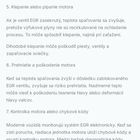
5. Klepanie alebo pípanie motora
Ak je ventil EGR zaseknutý, teplota spaľovania sa zvyšuje,
pretože výfukové plyny nie sú recirkulované na ochladenie
procesu. To môže spôsobiť klepanie, najmä pri zaťažení.
Dlhodobé klepanie môže poškodiť piesty, ventily a
zapaľovacie sviečky.
6. Prehriatie a poškodenie motora
Keď sa teplota spaľovania zvýši v dôsledku zablokovaného
EGR ventilu, zvyšuje sa riziko prehriatia. Nadmerné teplo
môže viesť k poškodeniu tesnenia hlavy alebo deformácii
hlavy valcov.
7. Kontrolka motora alebo chybové kódy
Moderné vozidlá monitorujú systém EGR elektronicky. Keď sa
zistí porucha, riadiaca jednotka motora uloží chybové kódy a
spustí kontrolku motora. Medzi bežné diagnostické kódy