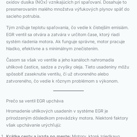
oxidov dusíka (NOx) vznikajúcich pri spaľovaní. Dosahuje to
presmerovaním malého množstva výfukových plynov späť do
sacieho potrubia.
Tým znižuje teplotu spaľovania, čo vedie k čistejším emisiám.
EGR ventil sa otvára a zatvára v určitom čase, ktorý riadi
systém riadenia motora. Ak funguje správne, motor pracuje
hladko, efektívne a s minimálnym znečistením.
Časom sa však vo ventile a jeho kanáloch nahromadia
uhlíkové častice, sadze a zvyšky oleja. Tieto usadeniny môžu
spôsobiť zaseknutie ventilu, či už otvoreného alebo
zatvoreného, čo vedie k rôznym problémom s výkonom.
Prečo sa ventil EGR upcháva
Hromadenie uhlíkových usadenín v systéme EGR je
prirodzeným dôsledkom prevádzky motora. Niektoré faktory
však upchávanie urýchľujú:
Krátke cesty a jazda po meste:
Motory, ktoré zriedkavo