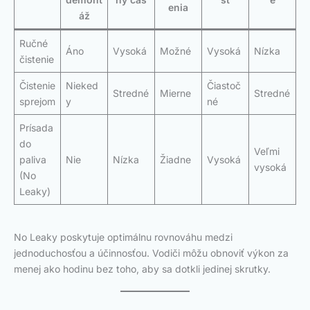
enia
áž
Ručné
Áno
Vysoká
Možné
Vysoká
Nízka
čistenie
Čistenie
Nieked
Čiastoč
Stredné
Mierne
Stredné
sprejom
y
né
Prísada
do
Veľmi
paliva
Nie
Nízka
Žiadne
Vysoká
vysoká
(No
Leaky)
No Leaky poskytuje optimálnu rovnováhu medzi
jednoduchosťou a účinnosťou. Vodiči môžu obnoviť výkon za
menej ako hodinu bez toho, aby sa dotkli jedinej skrutky.