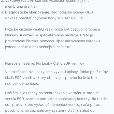
Vákuový test:
Pri starších vozidlách skontrolujte, či
membrána drží tlak.
Diagnostické skenovanie:
Jednoduchý skener OBD-II
dokáže prečítať chybové kódy súvisiace s EGR.
Fyzické čistenie ventilu však môže byť časovo náročné a
niekedy si vyžaduje špecializované nástroje. Preto je
preventívne čistenie pomocou špecializovaného výrobku
jednoduchším a bezpečnejším riešením.
Najlepšie riešenie: No Leaky Čistič EGR ventilov
V spoločnosti No Leaky sme vyvinuli účinný, ľahko použiteľný
čistič EGR ventilov, ktorý obnovuje správnu funkciu bez
nutnosti demontáže.
Náš čistič je určený na odstraňovanie karbónu a sadzí z
ventilu EGR, sacieho potrubia a spaľovacej komory. Na rozdiel
od sprejov, ktoré vyžadujú demontáž ventilu, naša prísada
pôsobí priamo cez palivový systém - stačí ju naliať do