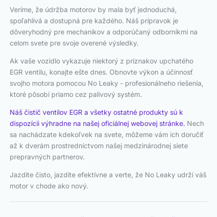
Veríme, že údržba motorov by mala byť jednoduchá,
spoľahlivá a dostupná pre každého. Náš prípravok je
dôveryhodný pre mechanikov a odporúčaný odborníkmi na
celom svete pre svoje overené výsledky.
Ak vaše vozidlo vykazuje niektorý z príznakov upchatého
EGR ventilu, konajte ešte dnes. Obnovte výkon a účinnosť
svojho motora pomocou No Leaky - profesionálneho riešenia,
ktoré pôsobí priamo cez palivový systém.
Náš čistič ventilov EGR a všetky ostatné produkty sú k
dispozícii výhradne na našej oficiálnej webovej stránke.
Nech
sa nachádzate kdekoľvek na svete, môžeme vám ich doručiť
až k dverám prostredníctvom našej medzinárodnej siete
prepravných partnerov.
Jazdite čisto, jazdite efektívne a verte, že No Leaky udrží váš
motor v chode ako nový.