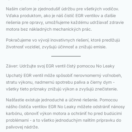
Naším cieľom je zjednodušiť údržbu pre všetkých vodičov.
Vďaka produktom, ako je náš čistič EGR ventilov a ďalšie
riešenia pre opravy, umožňujeme každému udržiavať zdravie
motora bez nákladných mechanických prác.
Pokračujeme vo vývoji inovatívnych riešení, ktoré predlžujú
životnosť vozidiel, zvyšujú účinnosť a znižujú emisie.
Záver: Udržujte svoj EGR ventil čistý pomocou No Leaky
Upchatý EGR ventil môže spôsobiť nerovnomerný voľnobeh,
stratu výkonu, nadmernú spotrebu paliva a čierny dym -
všetky tieto príznaky znižujú výkon a zvyšujú znečistenie.
Našťastie existuje jednoduché a účinné riešenie. Pomocou
nášho čističa ventilov EGR No Leaky môžete odstrániť nánosy
karbónu, obnoviť výkon motora a ochrániť ho pred budúcimi
problémami - a to všetko jednoduchým nalitím prípravku do
palivovej nádrže.