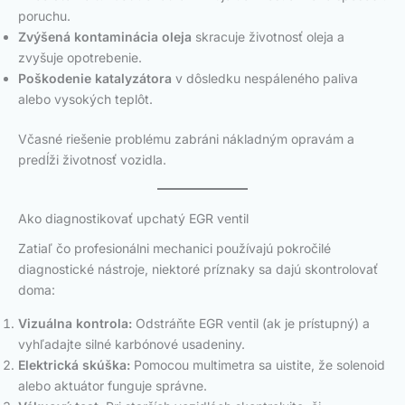
poruchu.
Zvýšená kontaminácia oleja
skracuje životnosť oleja a
zvyšuje opotrebenie.
Poškodenie katalyzátora
v dôsledku nespáleného paliva
alebo vysokých teplôt.
Včasné riešenie problému zabráni nákladným opravám a
predĺži životnosť vozidla.
Ako diagnostikovať upchatý EGR ventil
Zatiaľ čo profesionálni mechanici používajú pokročilé
diagnostické nástroje, niektoré príznaky sa dajú skontrolovať
doma:
Vizuálna kontrola:
Odstráňte EGR ventil (ak je prístupný) a
vyhľadajte silné karbónové usadeniny.
Elektrická skúška:
Pomocou multimetra sa uistite, že solenoid
alebo aktuátor funguje správne.