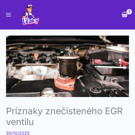
Preskočiť
na
obsah
Príznaky znečisteného EGR
ventilu
30/10/2025