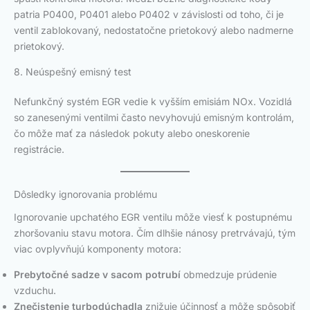
patria P0400, P0401 alebo P0402 v závislosti od toho, či je
ventil zablokovaný, nedostatočne prietokový alebo nadmerne
prietokový.
8. Neúspešný emisný test
Nefunkčný systém EGR vedie k vyšším emisiám NOx. Vozidlá
so zanesenými ventilmi často nevyhovujú emisným kontrolám,
čo môže mať za následok pokuty alebo oneskorenie
registrácie.
Dôsledky ignorovania problému
Ignorovanie upchatého EGR ventilu môže viesť k postupnému
zhoršovaniu stavu motora. Čím dlhšie nánosy pretrvávajú, tým
viac ovplyvňujú komponenty motora:
Prebytočné sadze v sacom potrubí
obmedzuje prúdenie
vzduchu.
Znečistenie turbodúchadla
znižuje účinnosť a môže spôsobiť