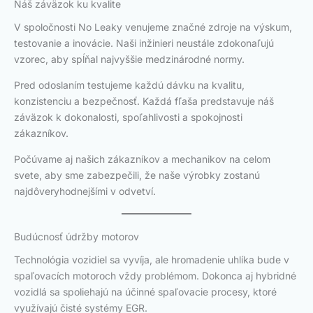
Náš záväzok ku kvalite
V spoločnosti No Leaky venujeme značné zdroje na výskum,
testovanie a inovácie. Naši inžinieri neustále zdokonaľujú
vzorec, aby spĺňal najvyššie medzinárodné normy.
Pred odoslaním testujeme každú dávku na kvalitu,
konzistenciu a bezpečnosť. Každá fľaša predstavuje náš
záväzok k dokonalosti, spoľahlivosti a spokojnosti
zákazníkov.
Počúvame aj našich zákazníkov a mechanikov na celom
svete, aby sme zabezpečili, že naše výrobky zostanú
najdôveryhodnejšími v odvetví.
Budúcnosť údržby motorov
Technológia vozidiel sa vyvíja, ale hromadenie uhlíka bude v
spaľovacích motoroch vždy problémom. Dokonca aj hybridné
vozidlá sa spoliehajú na účinné spaľovacie procesy, ktoré
využívajú čisté systémy EGR.