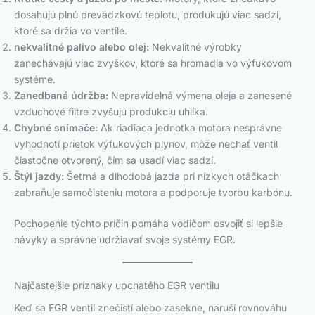
dosahujú plnú prevádzkovú teplotu, produkujú viac sadzí,
ktoré sa držia vo ventile.
nekvalitné palivo alebo olej:
Nekvalitné výrobky
zanechávajú viac zvyškov, ktoré sa hromadia vo výfukovom
systéme.
Zanedbaná údržba:
Nepravidelná výmena oleja a zanesené
vzduchové filtre zvyšujú produkciu uhlíka.
Chybné snímače:
Ak riadiaca jednotka motora nesprávne
vyhodnotí prietok výfukových plynov, môže nechať ventil
čiastočne otvorený, čím sa usadí viac sadzí.
Štýl jazdy:
Šetrná a dlhodobá jazda pri nízkych otáčkach
zabraňuje samočisteniu motora a podporuje tvorbu karbónu.
Pochopenie týchto príčin pomáha vodičom osvojiť si lepšie
návyky a správne udržiavať svoje systémy EGR.
Najčastejšie príznaky upchatého EGR ventilu
Keď sa EGR ventil znečistí alebo zasekne, naruší rovnováhu