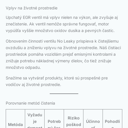
Vplyv na životné prostredie
Upchatý EGR ventil má vplyv nielen na výkon, ale zvyšuje aj
znečistenie. Ak ventil nemôže správne fungovať, motor
vypúšťa vyššie množstvo oxidov dusíka a pevných častíc.
Obnovením činnosti ventilu No Leaky prispieva k čistejšiemu
ovzdušiu a zníženiu vplyvu na životné prostredie. Náš čistiaci
prostriedok pomáha vozidlám prejsť emisnými kontrolami a
znižuje potrebu nákladnej výmeny dielov, čo tiež znižuje
množstvo odpadu.
Snažíme sa vytvárať produkty, ktoré sú prospešné pre
vodičov aj životné prostredie.
Porovnanie metód čistenia
Vyžadu
Riziko
je
Potreb
Účinno
Pohodli
Metóda
poškod
demont
ný čas
sť
e