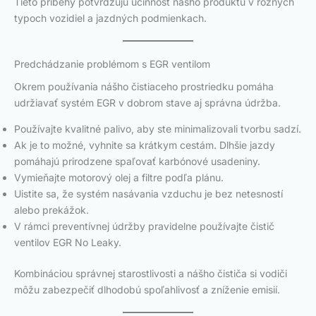
Tieto príbehy potvrdzujú účinnosť nášho produktu v rôznych
typoch vozidiel a jazdných podmienkach.
Predchádzanie problémom s EGR ventilom
Okrem používania nášho čistiaceho prostriedku pomáha
udržiavať systém EGR v dobrom stave aj správna údržba.
Používajte kvalitné palivo, aby ste minimalizovali tvorbu sadzí.
Ak je to možné, vyhnite sa krátkym cestám. Dlhšie jazdy
pomáhajú prirodzene spaľovať karbónové usadeniny.
Vymieňajte motorový olej a filtre podľa plánu.
Uistite sa, že systém nasávania vzduchu je bez netesností
alebo prekážok.
V rámci preventívnej údržby pravidelne používajte čistič
ventilov EGR No Leaky.
Kombináciou správnej starostlivosti a nášho čističa si vodiči
môžu zabezpečiť dlhodobú spoľahlivosť a zníženie emisií.