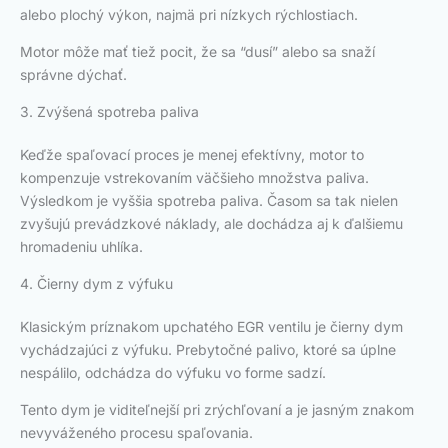
alebo plochý výkon, najmä pri nízkych rýchlostiach.
Motor môže mať tiež pocit, že sa “dusí” alebo sa snaží
správne dýchať.
3. Zvýšená spotreba paliva
Keďže spaľovací proces je menej efektívny, motor to
kompenzuje vstrekovaním väčšieho množstva paliva.
Výsledkom je vyššia spotreba paliva. Časom sa tak nielen
zvyšujú prevádzkové náklady, ale dochádza aj k ďalšiemu
hromadeniu uhlíka.
4. Čierny dym z výfuku
Klasickým príznakom upchatého EGR ventilu je čierny dym
vychádzajúci z výfuku. Prebytočné palivo, ktoré sa úplne
nespálilo, odchádza do výfuku vo forme sadzí.
Tento dym je viditeľnejší pri zrýchľovaní a je jasným znakom
nevyváženého procesu spaľovania.