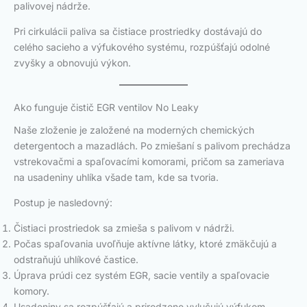
palivovej nádrže.
Pri cirkulácii paliva sa čistiace prostriedky dostávajú do
celého sacieho a výfukového systému, rozpúšťajú odolné
zvyšky a obnovujú výkon.
Ako funguje čistič EGR ventilov No Leaky
Naše zloženie je založené na moderných chemických
detergentoch a mazadlách. Po zmiešaní s palivom prechádza
vstrekovačmi a spaľovacími komorami, pričom sa zameriava
na usadeniny uhlíka všade tam, kde sa tvoria.
Postup je nasledovný:
Čistiaci prostriedok sa zmieša s palivom v nádrži.
Počas spaľovania uvoľňuje aktívne látky, ktoré zmäkčujú a
odstraňujú uhlíkové častice.
Úprava prúdi cez systém EGR, sacie ventily a spaľovacie
komory.
Usadeniny sa rozpúšťajú a prirodzene vylučujú výfukom.