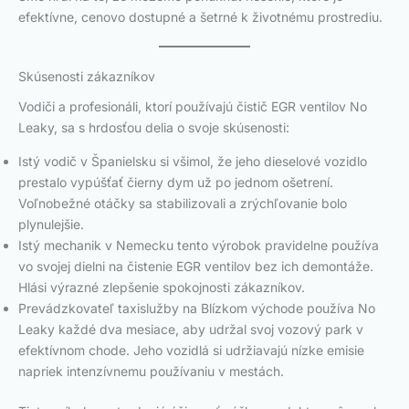
efektívne, cenovo dostupné a šetrné k životnému prostrediu.
Skúsenosti zákazníkov
Vodiči a profesionáli, ktorí používajú čistič EGR ventilov No
Leaky, sa s hrdosťou delia o svoje skúsenosti:
Istý vodič v Španielsku si všimol, že jeho dieselové vozidlo
prestalo vypúšťať čierny dym už po jednom ošetrení.
Voľnobežné otáčky sa stabilizovali a zrýchľovanie bolo
plynulejšie.
Istý mechanik v Nemecku tento výrobok pravidelne používa
vo svojej dielni na čistenie EGR ventilov bez ich demontáže.
Hlási výrazné zlepšenie spokojnosti zákazníkov.
Prevádzkovateľ taxislužby na Blízkom východe používa No
Leaky každé dva mesiace, aby udržal svoj vozový park v
efektívnom chode. Jeho vozidlá si udržiavajú nízke emisie
napriek intenzívnemu používaniu v mestách.