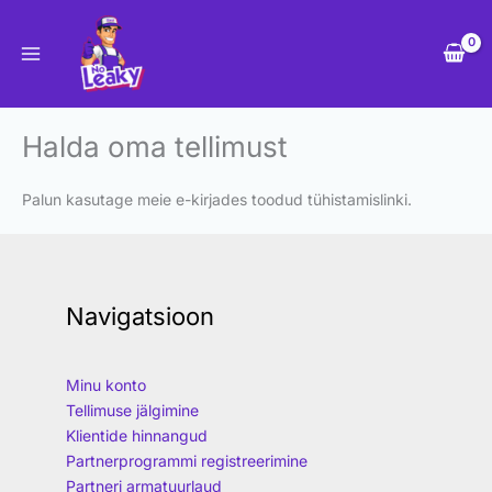
Skip
to
content
Halda oma tellimust
Palun kasutage meie e-kirjades toodud tühistamislinki.
Navigatsioon
Minu konto
Tellimuse jälgimine
Klientide hinnangud
Partnerprogrammi registreerimine
Partneri armatuurlaud