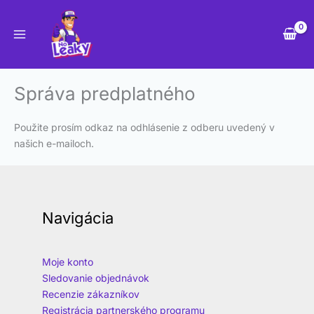
Preskočiť
na
obsah
Správa predplatného
Použite prosím odkaz na odhlásenie z odberu uvedený v
našich e-mailoch.
Navigácia
Moje konto
Sledovanie objednávok
Recenzie zákazníkov
Registrácia partnerského programu