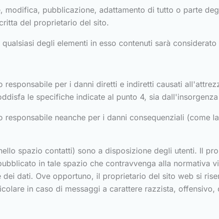
, modifica, pubblicazione, adattamento di tutto o parte degli
itta del proprietario del sito.
no qualsiasi degli elementi in esso contenuti sarà considera
 responsabile per i danni diretti e indiretti causati all'attre
oddisfa le specifiche indicate al punto 4, sia dall'insorgenza
to responsabile neanche per i danni consequenziali (come la 
ello spazio contatti) sono a disposizione degli utenti. Il propr
ubblicato in tale spazio che contravvenga alla normativa vi
dei dati. Ove opportuno, il proprietario del sito web si riserv
articolare in caso di messaggi a carattere razzista, offensiv