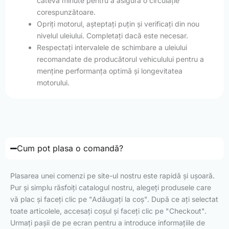
câteva minute pentru a asigura o circulație
corespunzătoare.
Opriți motorul, așteptați puțin și verificați din nou
nivelul uleiului. Completați dacă este necesar.
Respectați intervalele de schimbare a uleiului
recomandate de producătorul vehiculului pentru a
menține performanța optimă și longevitatea
motorului.
Cum pot plasa o comandă?
Plasarea unei comenzi pe site-ul nostru este rapidă și ușoară.
Pur și simplu răsfoiți catalogul nostru, alegeți produsele care
vă plac și faceți clic pe "Adăugați la coș". După ce ați selectat
toate articolele, accesați coșul și faceți clic pe "Checkout".
Urmați pașii de pe ecran pentru a introduce informațiile de