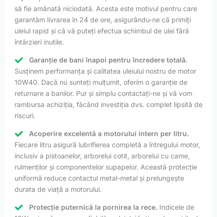
să fie amânată niciodată. Acesta este motivul pentru care
garantăm livrarea în 24 de ore, asigurându-ne că primiți
uleiul rapid și că vă puteți efectua schimbul de ulei fără
întârzieri inutile.
Garanție de bani înapoi pentru încredere totală.
Susținem performanța și calitatea uleiului nostru de motor
10W40. Dacă nu sunteți mulțumit, oferim o garanție de
returnare a banilor. Pur și simplu contactați-ne și vă vom
rambursa achiziția, făcând investiția dvs. complet lipsită de
riscuri.
Acoperire excelentă a motorului intern per litru.
Fiecare litru asigură lubrifierea completă a întregului motor,
inclusiv a pistoanelor, arborelui cotit, arborelui cu came,
rulmenților și componentelor supapelor. Această protecție
uniformă reduce contactul metal-metal și prelungește
durata de viață a motorului.
Protecție puternică la pornirea la rece.
Indicele de