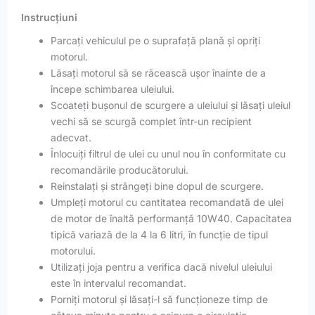
Instrucțiuni
Parcați vehiculul pe o suprafață plană și opriți
motorul.
Lăsați motorul să se răcească ușor înainte de a
începe schimbarea uleiului.
Scoateți bușonul de scurgere a uleiului și lăsați uleiul
vechi să se scurgă complet într-un recipient
adecvat.
Înlocuiți filtrul de ulei cu unul nou în conformitate cu
recomandările producătorului.
Reinstalați și strângeți bine dopul de scurgere.
Umpleți motorul cu cantitatea recomandată de ulei
de motor de înaltă performanță 10W40. Capacitatea
tipică variază de la 4 la 6 litri, în funcție de tipul
motorului.
Utilizați joja pentru a verifica dacă nivelul uleiului
este în intervalul recomandat.
Porniți motorul și lăsați-l să funcționeze timp de