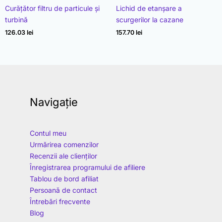
Evaluat la
Evaluat la
Curățător filtru de particule și
Lichid de etanșare a
4.96
4.89
din 5
din 5
turbină
scurgerilor la cazane
126.03
lei
157.70
lei
Navigație
Contul meu
Urmărirea comenzilor
Recenzii ale clienților
Înregistrarea programului de afiliere
Tablou de bord afiliat
Persoană de contact
Întrebări frecvente
Blog