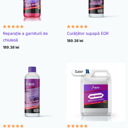
Evaluat la
Evaluat la
Reparație a garniturii de
Curățător supapă EGR
4.78
4.93
din 5
din 5
chiulasă
189.38
lei
189.38
lei
Sale!
Sale!