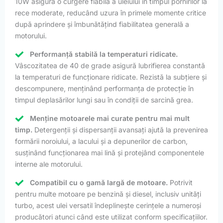
10W asigură o curgere fiabilă a uleiului în timpul pornirilor la
rece moderate, reducând uzura în primele momente critice
după aprindere și îmbunătățind fiabilitatea generală a
motorului.
Performanță stabilă la temperaturi ridicate.
Vâscozitatea de 40 de grade asigură lubrifierea constantă
la temperaturi de funcționare ridicate. Rezistă la subțiere și
descompunere, menținând performanța de protecție în
timpul deplasărilor lungi sau în condiții de sarcină grea.
Menține motoarele mai curate pentru mai mult
timp.
Detergenții și dispersanții avansați ajută la prevenirea
formării noroiului, a lacului și a depunerilor de carbon,
susținând funcționarea mai lină și protejând componentele
interne ale motorului.
Compatibil cu o gamă largă de motoare.
Potrivit
pentru multe motoare pe benzină și diesel, inclusiv unități
turbo, acest ulei versatil îndeplinește cerințele a numeroși
producători atunci când este utilizat conform specificațiilor.