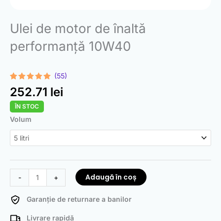
Ulei de motor de înaltă
performanță 10W40
(55)
Evaluat la
55
252.71
lei
4.95
din 5
pe baza a
ÎN STOC
de evaluări
de la
Cantitate
Volum
clienți
High
Performance
10W40
Engine
Oil
Adaugă în coș
-
+
Garanție de returnare a banilor
Livrare rapidă