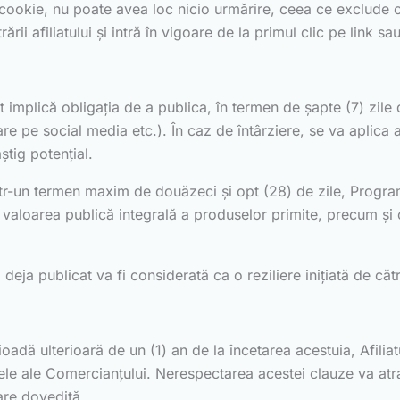
 cookie, nu poate avea loc nicio urmărire, ceea ce exclude o
rii afiliatului și intră în vigoare de la primul clic pe link sa
 implică obligația de a publica, în termen de șapte (7) zile 
are pe social media etc.). În caz de întârziere, se va aplica
știg potențial.
r-un termen maxim de douăzeci și opt (28) de zile, Programul 
 valoarea publică integrală a produselor primite, precum și o
eja publicat va fi considerată ca o reziliere inițiată de cătr
oadă ulterioară de un (1) an de la încetarea acestuia, Afiliat
cele ale Comercianțului. Nerespectarea acestei clauze va atr
are dovedită.