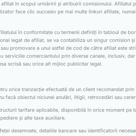
filiat în scopul urmăririi și atribuirii comisionului. Afiliatu
izator face clic succesiv pe mai multe linkuri afiliate, numai 
liatului în conformitate cu termenii definiți în tabloul de bor
țional legat de afiliat, se va contabiliza un singur comision
e sau promovare a unui astfel de cod de către afiliat este stri
 serviciile comerciantului prin diverse canale, inclusiv, dar
esa scrisă sau orice alt mijloc publicitar legal.
ntru orice tranzacție efectuată de un client recomandat prin i
u facă obiectul niciunei anulări, litigii, retrocedări sau cer
ucturii tarifare aplicabile, disponibilă în orice moment pe t
ediere și alte taxe auxiliare.
erfeței desemnate, detaliile bancare sau identificatorii necesa