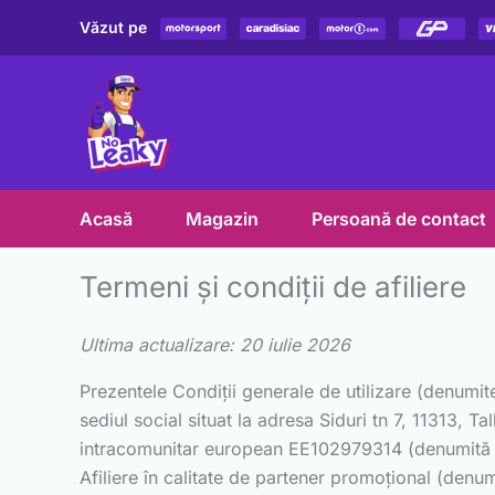
Skip
Văzut pe
to
content
Acasă
Magazin
Persoană de contact
Termeni și condiții de afiliere
Ultima actualizare: 20 iulie 2026
Prezentele Condiții generale de utilizare (denumit
sediul social situat la adresa Siduri tn 7, 11313, 
intracomunitar european EE102979314 (denumită în
Afiliere în calitate de partener promoțional (denum