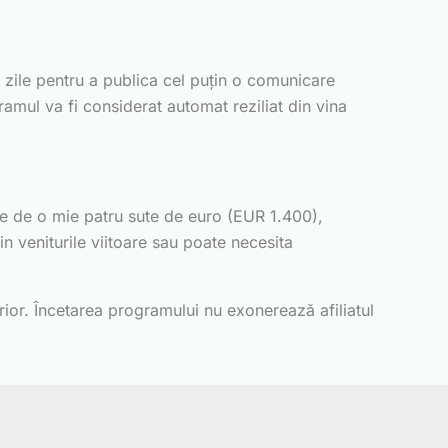
de zile pentru a publica cel puțin o comunicare
mul va fi considerat automat reziliat din vina
tare de o mie patru sute de euro (EUR 1.400),
n veniturile viitoare sau poate necesita
rior. Încetarea programului nu exonerează afiliatul