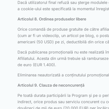
Dacă utilizatorul final refuză sau șterge modulele
a cookie-ului este specificată la momentul înregistră
Articolul 8. Ordinea produselor libere
Orice comandă de produse gratuite de către afiliat
(cum ar fi un videoclip, un articol pe blog, o post
americani (50 USD) pe zi, deductibilă din orice câ
Dacă publicarea promoțională nu este realizată înt
Afiliatului. Acesta din urmă trebuie să ramburseze
de euro (EUR 1.400).
Eliminarea neautorizată a conținutului promoțional d
Articolul 9. Clauza de neconcurență
Pe toată durata participării la Program și pe o peri
indirect, orice produs sau serviciu concurent cu 
douăzeci de mii de euro (20.000 EUR) per încălc