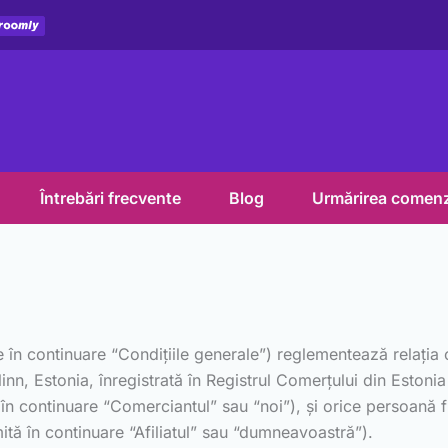
Întrebări frecvente
Blog
Urmărirea comenz
e în continuare “Condițiile generale”) reglementează relația
Tallinn, Estonia, înregistrată în Registrul Comerțului din Es
 continuare “Comerciantul” sau “noi”), și orice persoană f
ită în continuare “Afiliatul” sau “dumneavoastră”).