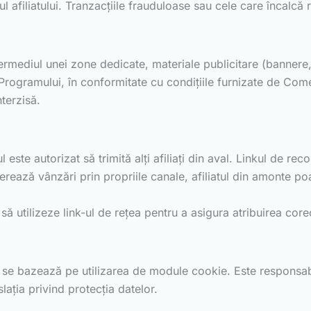
l afiliatului. Tranzacțiile frauduloase sau cele care încalcă r
ntermediul unei zone dedicate, materiale publicitare (bannere
 Programului, în conformitate cu condițiile furnizate de Come
nterzisă.
l este autorizat să trimită alți afiliați din aval. Linkul de r
enerează vânzări prin propriile canale, afiliatul din amonte p
 să utilizeze link-ul de rețea pentru a asigura atribuirea cor
e bazează pe utilizarea de module cookie. Este responsabilita
lația privind protecția datelor.