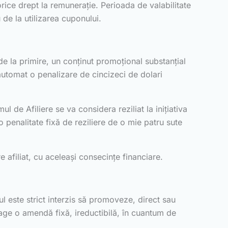
rice drept la remunerație. Perioada de valabilitate
u de la utilizarea cuponului.
de la primire, un conținut promoțional substanțial
 automat o penalizare de cincizeci de dolari
de Afiliere se va considera reziliat la inițiativa
 penalitate fixă de reziliere de o mie patru sute
e afiliat, cu aceleași consecințe financiare.
ul este strict interzis să promoveze, direct sau
age o amendă fixă, ireductibilă, în cuantum de