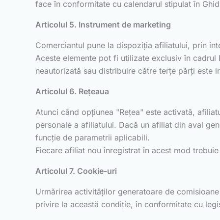
face în conformitate cu calendarul stipulat în Ghidu
Articolul 5. Instrument de marketing
Comerciantul pune la dispoziția afiliatului, prin i
Aceste elemente pot fi utilizate exclusiv în cadrul
neautorizată sau distribuire către terțe părți este i
Articolul 6. Rețeaua
Atunci când opțiunea "Rețea" este activată, afiliatu
personale a afiliatului. Dacă un afiliat din aval g
funcție de parametrii aplicabili.
Fiecare afiliat nou înregistrat în acest mod trebuie
Articolul 7. Cookie-uri
Urmărirea activităților generatoare de comisioane s
privire la această condiție, în conformitate cu legis