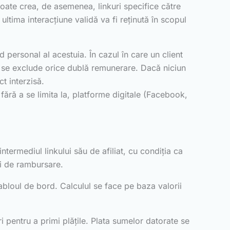
l poate crea, de asemenea, linkuri specifice către
ultima interacțiune validă va fi reținută în scopul
d personal al acestuia. În cazul în care un client
 și se exclude orice dublă remunerare. Dacă niciun
ct interzisă.
 fără a se limita la, platforme digitale (Facebook,
ntermediul linkului său de afiliat, cu condiția ca
eri de rambursare.
abloul de bord. Calculul se face pe baza valorii
ri pentru a primi plățile. Plata sumelor datorate se