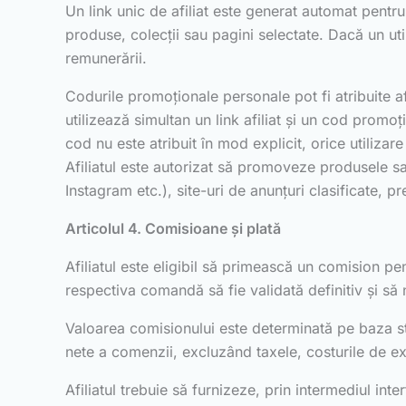
Un link unic de afiliat este generat automat pentru a
produse, colecții sau pagini selectate. Dacă un util
remunerării.
Codurile promoționale personale pot fi atribuite afi
utilizează simultan un link afiliat și un cod promo
cod nu este atribuit în mod explicit, orice utilizar
Afiliatul este autorizat să promoveze produsele sau
Instagram etc.), site-uri de anunțuri clasificate, pr
Articolul 4. Comisioane și plată
Afiliatul este eligibil să primească un comision pe
respectiva comandă să fie validată definitiv și să n
Valoarea comisionului este determinată pe baza str
nete a comenzii, excluzând taxele, costurile de exp
Afiliatul trebuie să furnizeze, prin intermediul int