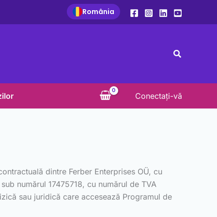
România
Search
ilor
Conectați-vă
 contractuală dintre Ferber Enterprises OÜ, cu
tonia sub numărul 17475718, cu numărul de TVA
izică sau juridică care accesează Programul de