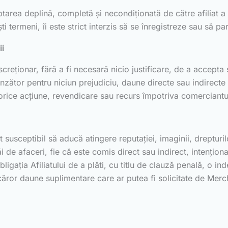
tarea deplină, completă și necondiționată de către afiliat a 
i termeni, îi este strict interzis să se înregistreze sau să p
ii
creționar, fără a fi necesară nicio justificare, de a accepta
nzător pentru niciun prejudiciu, daune directe sau indirecte 
 orice acțiune, revendicare sau recurs împotriva comerciantul
usceptibil să aducă atingere reputației, imaginii, drepturilor
i de afaceri, fie că este comis direct sau indirect, intenți
ligația Afiliatului de a plăti, cu titlu de clauză penală, o i
ăror daune suplimentare care ar putea fi solicitate de Merch