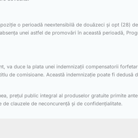
a dispoziție o perioadă neextensibilă de douăzeci și opt (28) 
absența unei astfel de promovări în această perioadă, Progra
rchant, va duce la plata unei indemnizații compensatorii forfe
titlu de comisioane. Această indemnizație poate fi dedusă di
a, prețul public integral al produselor gratuite primite ante
ate de clauzele de neconcurență și de confidențialitate.