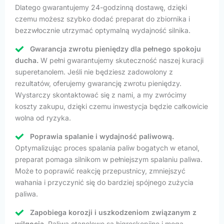
Dlatego gwarantujemy 24-godzinną dostawę, dzięki
czemu możesz szybko dodać preparat do zbiornika i
bezzwłocznie utrzymać optymalną wydajność silnika.
Gwarancja zwrotu pieniędzy dla pełnego spokoju
ducha.
W pełni gwarantujemy skuteczność naszej kuracji
superetanolem. Jeśli nie będziesz zadowolony z
rezultatów, oferujemy gwarancję zwrotu pieniędzy.
Wystarczy skontaktować się z nami, a my zwrócimy
koszty zakupu, dzięki czemu inwestycja będzie całkowicie
wolna od ryzyka.
Poprawia spalanie i wydajność paliwową.
Optymalizując proces spalania paliw bogatych w etanol,
preparat pomaga silnikom w pełniejszym spalaniu paliwa.
Może to poprawić reakcję przepustnicy, zmniejszyć
wahania i przyczynić się do bardziej spójnego zużycia
paliwa.
Zapobiega korozji i uszkodzeniom związanym z
wilgocią.
Paliwa etanolowe są higroskopijne i mogą