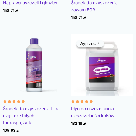
Oceniono
Oceniono
Naprawa uszczelki głowicy
Środek do czyszczenia
4.78
4.93
na 5
na 5
zaworu EGR
158.71
zł
158.71
zł
Wyprzedaż!
Wyprzedaż!
Oceniono
Oceniono
Środek do czyszczenia filtra
Płyn do uszczelniania
4.96
4.89
na 5
na 5
cząstek stałych i
nieszczelności kotłów
turbosprężarki
132.18
zł
105.63
zł