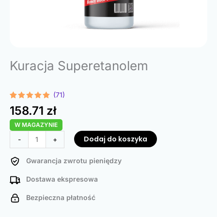
Kuracja Superetanolem
(71)
Oceniony
71
158.71
zł
4.92
na 5
na
W MAGAZYNIE
podstawie
ocen
ilość
Dodaj do koszyka
-
+
klientów
Superethanol
Treatment
Gwarancja zwrotu pieniędzy
Dostawa ekspresowa
Bezpieczna płatność