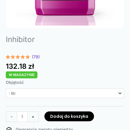
Inhibitor
(79)
Oceniony
79
132.18
zł
4.91
na 5
na
W MAGAZYNIE
podstawie
ocen
ilość
Objętość
klientów
Inhibitor
Dodaj do koszyka
-
+
Gwarancja zwrotu pieniędzy