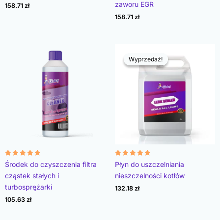
na 5
na 5
zaworu EGR
158.71
zł
158.71
zł
Wyprzedaż!
Wyprzedaż!
Oceniono
Oceniono
Środek do czyszczenia filtra
Płyn do uszczelniania
4.96
4.89
na 5
na 5
cząstek stałych i
nieszczelności kotłów
turbosprężarki
132.18
zł
105.63
zł