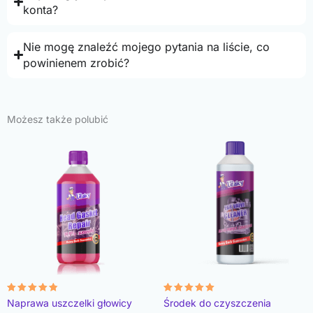
konta?
Nie mogę znaleźć mojego pytania na liście, co
powinienem zrobić?
Możesz także polubić
Oceniono
Oceniono
Naprawa uszczelki głowicy
Środek do czyszczenia
4.78
4.93