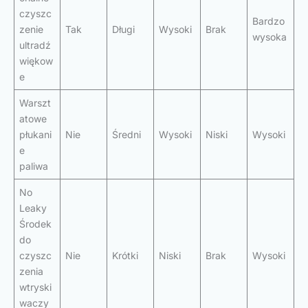
czyszc
Bardzo
zenie
Tak
Długi
Wysoki
Brak
wysoka
ultradź
więkow
e
Warszt
atowe
płukani
Nie
Średni
Wysoki
Niski
Wysoki
e
paliwa
No
Leaky
Środek
do
czyszc
Nie
Krótki
Niski
Brak
Wysoki
zenia
wtryski
waczy