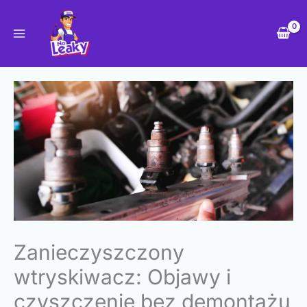
Przejdź
do
treści
Zanieczyszczony
wtryskiwacz: Objawy i
czyszczenie bez demontażu