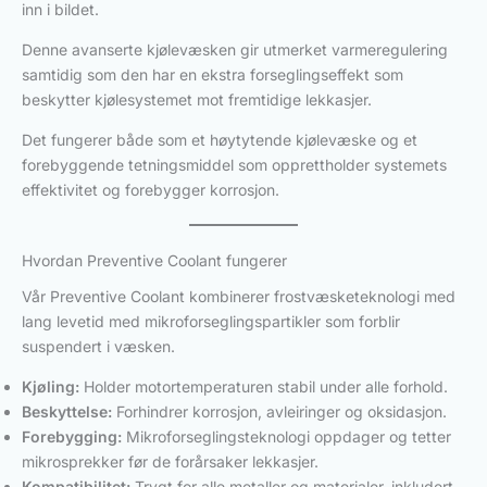
inn i bildet.
Denne avanserte kjølevæsken gir utmerket varmeregulering
samtidig som den har en ekstra forseglingseffekt som
beskytter kjølesystemet mot fremtidige lekkasjer.
Det fungerer både som et høytytende kjølevæske og et
forebyggende tetningsmiddel som opprettholder systemets
effektivitet og forebygger korrosjon.
Hvordan Preventive Coolant fungerer
Vår Preventive Coolant kombinerer frostvæsketeknologi med
lang levetid med mikroforseglingspartikler som forblir
suspendert i væsken.
Kjøling:
Holder motortemperaturen stabil under alle forhold.
Beskyttelse:
Forhindrer korrosjon, avleiringer og oksidasjon.
Forebygging:
Mikroforseglingsteknologi oppdager og tetter
mikrosprekker før de forårsaker lekkasjer.
Kompatibilitet:
Trygt for alle metaller og materialer, inkludert