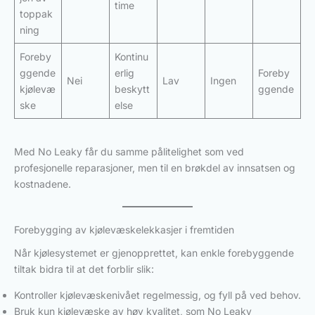
time
toppak
ning
Foreby
Kontinu
ggende
erlig
Foreby
Nei
Lav
Ingen
kjølevæ
beskytt
ggende
ske
else
Med No Leaky får du samme pålitelighet som ved
profesjonelle reparasjoner, men til en brøkdel av innsatsen og
kostnadene.
Forebygging av kjølevæskelekkasjer i fremtiden
Når kjølesystemet er gjenopprettet, kan enkle forebyggende
tiltak bidra til at det forblir slik:
Kontroller kjølevæskenivået regelmessig, og fyll på ved behov.
Bruk kun kjølevæske av høy kvalitet, som No Leaky