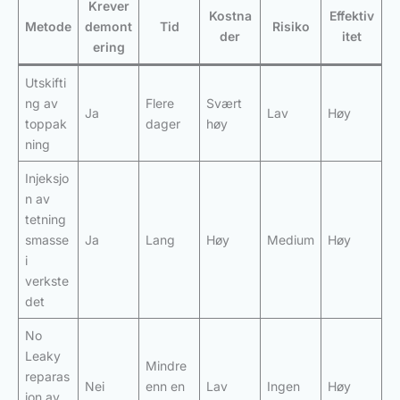
Krever
Kostna
Effektiv
Metode
demont
Tid
Risiko
der
itet
ering
Utskifti
ng av
Flere
Svært
Ja
Lav
Høy
toppak
dager
høy
ning
Injeksjo
n av
tetning
smasse
Ja
Lang
Høy
Medium
Høy
i
verkste
det
No
Leaky
Mindre
reparas
Nei
enn en
Lav
Ingen
Høy
jon av