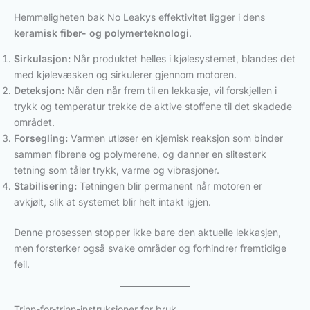
Hemmeligheten bak No Leakys effektivitet ligger i dens
keramisk fiber- og polymerteknologi
.
Sirkulasjon:
Når produktet helles i kjølesystemet, blandes det
med kjølevæsken og sirkulerer gjennom motoren.
Deteksjon:
Når den når frem til en lekkasje, vil forskjellen i
trykk og temperatur trekke de aktive stoffene til det skadede
området.
Forsegling:
Varmen utløser en kjemisk reaksjon som binder
sammen fibrene og polymerene, og danner en slitesterk
tetning som tåler trykk, varme og vibrasjoner.
Stabilisering:
Tetningen blir permanent når motoren er
avkjølt, slik at systemet blir helt intakt igjen.
Denne prosessen stopper ikke bare den aktuelle lekkasjen,
men forsterker også svake områder og forhindrer fremtidige
feil.
Trinn-for-trinn-instruksjoner for bruk