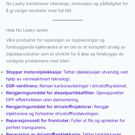
No Leaky kombinerer vitenskap, innovasjon og pålitelighet for
å gi varige resultater med full tillit.
Hele No Leaky-serien
Våre produkter for reparasjon av toppakninger og
forebyggende kjølevæske er en del av et komplett utvalg av
bilpleieprodukter som er utviklet for å løse og forebygge de
vanligste problemene med bilen:
Stopper motoroljelekkasje:
Tetter oljelekkasjer utvendig ved
hjelp av varmeaktivert teknologi.
EGR-ventilrens:
Renser karbonavleiringer i drivstoffsystemet.
Rengjøringsmiddel for dieselpartikkelfilter:
Gjenoppretter
DPF-effektiviteten uten demontering.
Rengjøringsmiddel for drivstoffinjektorer:
Rengjør
injektorene og forbedrer drivstoffforstøvningen.
Reparasjonssett for frontruter:
Fyller ut flis og sprekker for
perfekt transparens.
Reparasjon av drivstofftanklekkasje:
Tetter tanklekkasjer