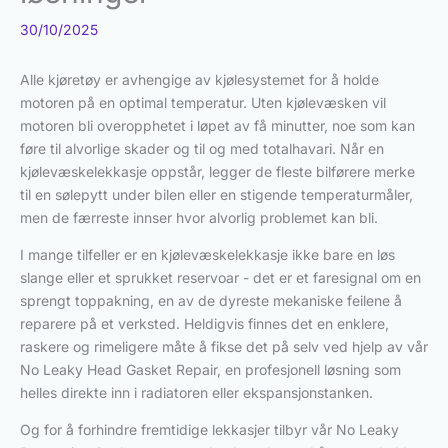
30/10/2025
Alle kjøretøy er avhengige av kjølesystemet for å holde
motoren på en optimal temperatur. Uten kjølevæsken vil
motoren bli overopphetet i løpet av få minutter, noe som kan
føre til alvorlige skader og til og med totalhavari. Når en
kjølevæskelekkasje oppstår, legger de fleste bilførere merke
til en sølepytt under bilen eller en stigende temperaturmåler,
men de færreste innser hvor alvorlig problemet kan bli.
I mange tilfeller er en kjølevæskelekkasje ikke bare en løs
slange eller et sprukket reservoar - det er et faresignal om en
sprengt toppakning, en av de dyreste mekaniske feilene å
reparere på et verksted. Heldigvis finnes det en enklere,
raskere og rimeligere måte å fikse det på selv ved hjelp av vår
No Leaky Head Gasket Repair, en profesjonell løsning som
helles direkte inn i radiatoren eller ekspansjonstanken.
Og for å forhindre fremtidige lekkasjer tilbyr vår No Leaky