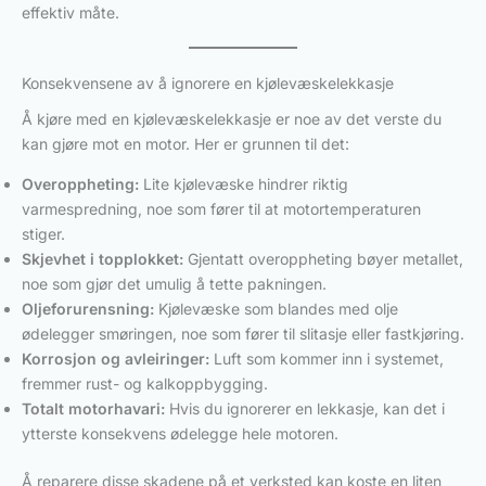
effektiv måte.
Konsekvensene av å ignorere en kjølevæskelekkasje
Å kjøre med en kjølevæskelekkasje er noe av det verste du
kan gjøre mot en motor. Her er grunnen til det:
Overoppheting:
Lite kjølevæske hindrer riktig
varmespredning, noe som fører til at motortemperaturen
stiger.
Skjevhet i topplokket:
Gjentatt overoppheting bøyer metallet,
noe som gjør det umulig å tette pakningen.
Oljeforurensning:
Kjølevæske som blandes med olje
ødelegger smøringen, noe som fører til slitasje eller fastkjøring.
Korrosjon og avleiringer:
Luft som kommer inn i systemet,
fremmer rust- og kalkoppbygging.
Totalt motorhavari:
Hvis du ignorerer en lekkasje, kan det i
ytterste konsekvens ødelegge hele motoren.
Å reparere disse skadene på et verksted kan koste en liten