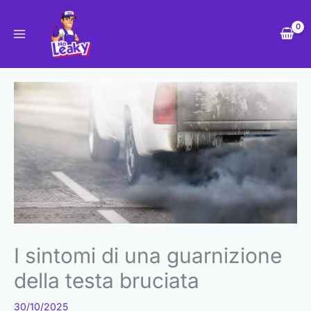
Vai
al
contenuto
I sintomi di una guarnizione
della testa bruciata
30/10/2025