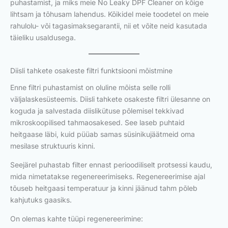
puhastamist, ja miks meie No Leaky DPF Cleaner on kõige
lihtsam ja tõhusam lahendus. Kõikidel meie toodetel on meie
rahulolu- või tagasimaksegarantii, nii et võite neid kasutada
täieliku usaldusega.
Diisli tahkete osakeste filtri funktsiooni mõistmine
Enne filtri puhastamist on oluline mõista selle rolli
väljalaskesüsteemis. Diisli tahkete osakeste filtri ülesanne on
koguda ja salvestada diislikütuse põlemisel tekkivad
mikroskoopilised tahmaosakesed. See laseb puhtaid
heitgaase läbi, kuid püüab samas süsinikujäätmeid oma
mesilase struktuuris kinni.
Seejärel puhastab filter ennast perioodiliselt protsessi kaudu,
mida nimetatakse regenereerimiseks. Regenereerimise ajal
tõuseb heitgaasi temperatuur ja kinni jäänud tahm põleb
kahjutuks gaasiks.
On olemas kahte tüüpi regenereerimine: