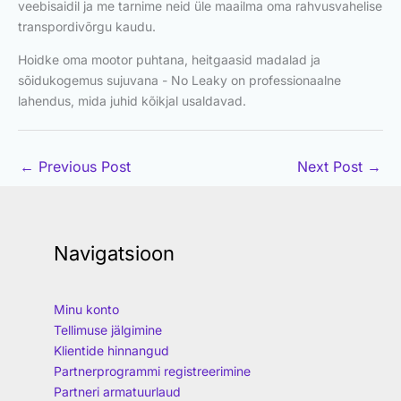
veebisaidil ja me tarnime neid üle maailma oma rahvusvahelise
transpordivõrgu kaudu.
Hoidke oma mootor puhtana, heitgaasid madalad ja
sõidukogemus sujuvana - No Leaky on professionaalne
lahendus, mida juhid kõikjal usaldavad.
←
Previous Post
Next Post
→
Navigatsioon
Minu konto
Tellimuse jälgimine
Klientide hinnangud
Partnerprogrammi registreerimine
Partneri armatuurlaud