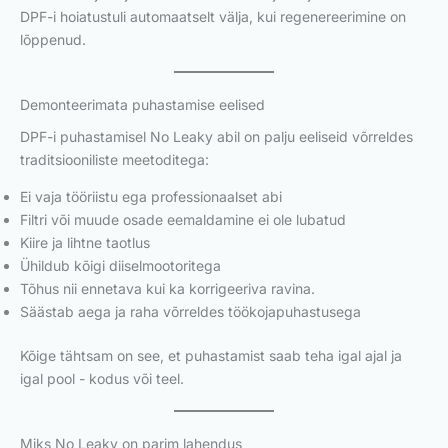
DPF-i hoiatustuli automaatselt välja, kui regenereerimine on
lõppenud.
Demonteerimata puhastamise eelised
DPF-i puhastamisel No Leaky abil on palju eeliseid võrreldes
traditsiooniliste meetoditega:
Ei vaja tööriistu ega professionaalset abi
Filtri või muude osade eemaldamine ei ole lubatud
Kiire ja lihtne taotlus
Ühildub kõigi diiselmootoritega
Tõhus nii ennetava kui ka korrigeeriva ravina.
Säästab aega ja raha võrreldes töökojapuhastusega
Kõige tähtsam on see, et puhastamist saab teha igal ajal ja
igal pool - kodus või teel.
Miks No Leaky on parim lahendus