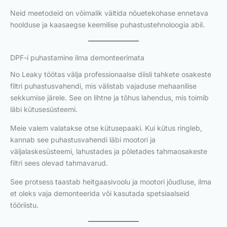
Neid meetodeid on võimalik vältida nõuetekohase ennetava
hoolduse ja kaasaegse keemilise puhastustehnoloogia abil.
DPF-i puhastamine ilma demonteerimata
No Leaky töötas välja professionaalse diisli tahkete osakeste
filtri puhastusvahendi, mis välistab vajaduse mehaanilise
sekkumise järele. See on lihtne ja tõhus lahendus, mis toimib
läbi kütusesüsteemi.
Meie valem valatakse otse kütusepaaki. Kui kütus ringleb,
kannab see puhastusvahendi läbi mootori ja
väljalaskesüsteemi, lahustades ja põletades tahmaosakeste
filtri sees olevad tahmavarud.
See protsess taastab heitgaasivoolu ja mootori jõudluse, ilma
et oleks vaja demonteerida või kasutada spetsiaalseid
tööriistu.