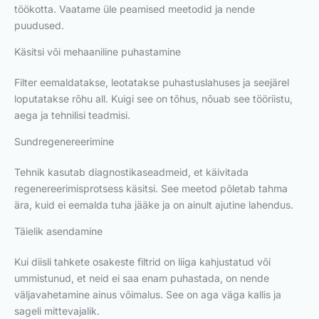
töökotta. Vaatame üle peamised meetodid ja nende
puudused.
Käsitsi või mehaaniline puhastamine
Filter eemaldatakse, leotatakse puhastuslahuses ja seejärel
loputatakse rõhu all. Kuigi see on tõhus, nõuab see tööriistu,
aega ja tehnilisi teadmisi.
Sundregenereerimine
Tehnik kasutab diagnostikaseadmeid, et käivitada
regenereerimisprotsess käsitsi. See meetod põletab tahma
ära, kuid ei eemalda tuha jääke ja on ainult ajutine lahendus.
Täielik asendamine
Kui diisli tahkete osakeste filtrid on liiga kahjustatud või
ummistunud, et neid ei saa enam puhastada, on nende
väljavahetamine ainus võimalus. See on aga väga kallis ja
sageli mittevajalik.