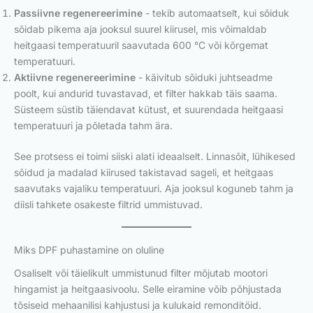
Passiivne regenereerimine
- tekib automaatselt, kui sõiduk
sõidab pikema aja jooksul suurel kiirusel, mis võimaldab
heitgaasi temperatuuril saavutada 600 °C või kõrgemat
temperatuuri.
Aktiivne regenereerimine
- käivitub sõiduki juhtseadme
poolt, kui andurid tuvastavad, et filter hakkab täis saama.
Süsteem süstib täiendavat kütust, et suurendada heitgaasi
temperatuuri ja põletada tahm ära.
See protsess ei toimi siiski alati ideaalselt. Linnasõit, lühikesed
sõidud ja madalad kiirused takistavad sageli, et heitgaas
saavutaks vajaliku temperatuuri. Aja jooksul koguneb tahm ja
diisli tahkete osakeste filtrid ummistuvad.
Miks DPF puhastamine on oluline
Osaliselt või täielikult ummistunud filter mõjutab mootori
hingamist ja heitgaasivoolu. Selle eiramine võib põhjustada
tõsiseid mehaanilisi kahjustusi ja kulukaid remonditöid.