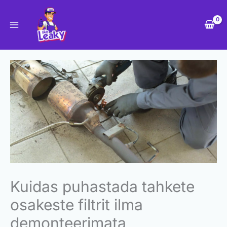
Skip
to
content
Kuidas puhastada tahkete
osakeste filtrit ilma
demonteerimata