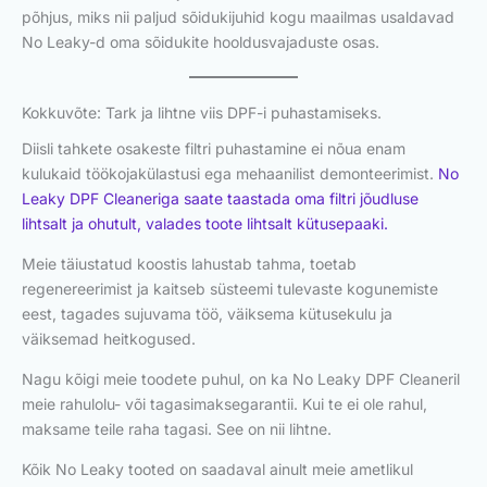
põhjus, miks nii paljud sõidukijuhid kogu maailmas usaldavad
No Leaky-d oma sõidukite hooldusvajaduste osas.
Kokkuvõte: Tark ja lihtne viis DPF-i puhastamiseks.
Diisli tahkete osakeste filtri puhastamine ei nõua enam
kulukaid töökojakülastusi ega mehaanilist demonteerimist.
No
Leaky DPF Cleaneriga saate taastada oma filtri jõudluse
lihtsalt ja ohutult, valades toote lihtsalt kütusepaaki.
Meie täiustatud koostis lahustab tahma, toetab
regenereerimist ja kaitseb süsteemi tulevaste kogunemiste
eest, tagades sujuvama töö, väiksema kütusekulu ja
väiksemad heitkogused.
Nagu kõigi meie toodete puhul, on ka No Leaky DPF Cleaneril
meie rahulolu- või tagasimaksegarantii. Kui te ei ole rahul,
maksame teile raha tagasi. See on nii lihtne.
Kõik No Leaky tooted on saadaval ainult meie ametlikul