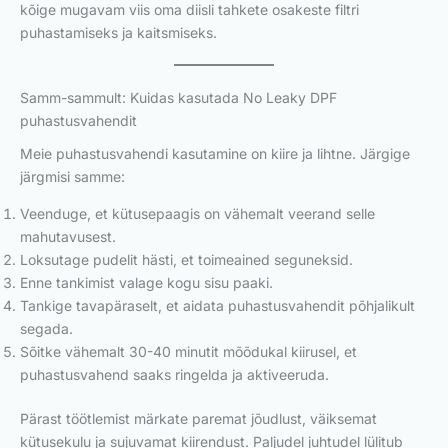
kõige mugavam viis oma diisli tahkete osakeste filtri
puhastamiseks ja kaitsmiseks.
Samm-sammult: Kuidas kasutada No Leaky DPF
puhastusvahendit
Meie puhastusvahendi kasutamine on kiire ja lihtne. Järgige
järgmisi samme:
Veenduge, et kütusepaagis on vähemalt veerand selle
mahutavusest.
Loksutage pudelit hästi, et toimeained seguneksid.
Enne tankimist valage kogu sisu paaki.
Tankige tavapäraselt, et aidata puhastusvahendit põhjalikult
segada.
Sõitke vähemalt 30-40 minutit mõõdukal kiirusel, et
puhastusvahend saaks ringelda ja aktiveeruda.
Pärast töötlemist märkate paremat jõudlust, väiksemat
kütusekulu ja sujuvamat kiirendust. Paljudel juhtudel lülitub