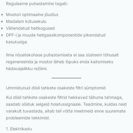
Regulaarne puhastamine tagab:
Mootori optimaalne jõudlus
Madalam kütusekulu
Vähendatud heitkogused
DPF-i ja muude heitgaasikomponentide pikendatud
kasutusiga
Ilma nõuetekohase puhastamiseta ei saa süsteem tõhusalt
regenereerida ja mootor läheb lõpuks enda kaitsmiseks
hädavajalikku režiimi.
Ummistunud diisli tahkete osakeste filtri sümptomid
Kui diisli tahkete osakeste filtrid hakkavad täituma tahmaga,
saadab sõiduk selgeid hoiatussignaale. Teadmine, kuidas neid
varakult tuvastada, aitab teil võtta meetmeid enne suuremate
probleemide tekkimist.
1. Elektrikadu