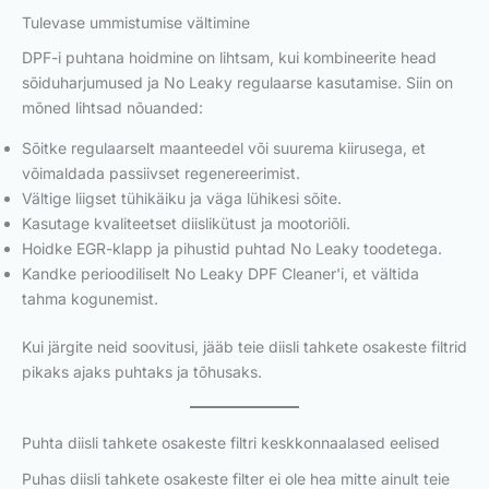
Tulevase ummistumise vältimine
DPF-i puhtana hoidmine on lihtsam, kui kombineerite head
sõiduharjumused ja No Leaky regulaarse kasutamise. Siin on
mõned lihtsad nõuanded:
Sõitke regulaarselt maanteedel või suurema kiirusega, et
võimaldada passiivset regenereerimist.
Vältige liigset tühikäiku ja väga lühikesi sõite.
Kasutage kvaliteetset diislikütust ja mootoriõli.
Hoidke EGR-klapp ja pihustid puhtad No Leaky toodetega.
Kandke perioodiliselt No Leaky DPF Cleaner'i, et vältida
tahma kogunemist.
Kui järgite neid soovitusi, jääb teie diisli tahkete osakeste filtrid
pikaks ajaks puhtaks ja tõhusaks.
Puhta diisli tahkete osakeste filtri keskkonnaalased eelised
Puhas diisli tahkete osakeste filter ei ole hea mitte ainult teie