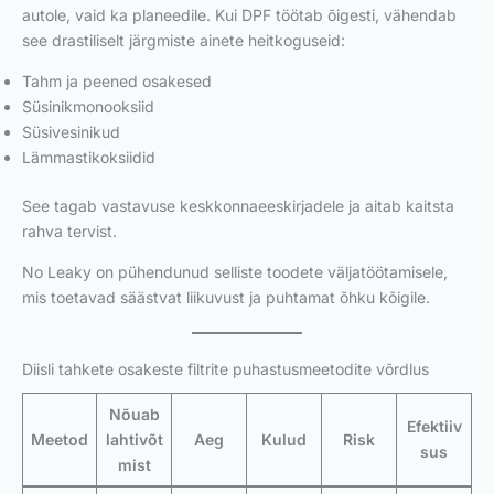
autole, vaid ka planeedile. Kui DPF töötab õigesti, vähendab
see drastiliselt järgmiste ainete heitkoguseid:
Tahm ja peened osakesed
Süsinikmonooksiid
Süsivesinikud
Lämmastikoksiidid
See tagab vastavuse keskkonnaeeskirjadele ja aitab kaitsta
rahva tervist.
No Leaky on pühendunud selliste toodete väljatöötamisele,
mis toetavad säästvat liikuvust ja puhtamat õhku kõigile.
Diisli tahkete osakeste filtrite puhastusmeetodite võrdlus
Nõuab
Efektiiv
Meetod
lahtivõt
Aeg
Kulud
Risk
sus
mist