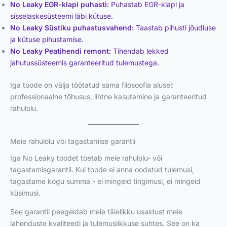
No Leaky EGR-klapi puhasti:
Puhastab EGR-klapi ja
sisselaskesüsteemi läbi kütuse.
No Leaky Süstiku puhastusvahend:
Taastab pihusti jõudluse
ja kütuse pihustamise.
No Leaky Peatihendi remont:
Tihendab lekked
jahutussüsteemis garanteeritud tulemustega.
Iga toode on välja töötatud sama filosoofia alusel:
professionaalne tõhusus, lihtne kasutamine ja garanteeritud
rahulolu.
Meie rahulolu või tagastamise garantii
Iga No Leaky toodet toetab meie rahulolu- või
tagastamisgarantii. Kui toode ei anna oodatud tulemusi,
tagastame kogu summa - ei mingeid tingimusi, ei mingeid
küsimusi.
See garantii peegeldab meie täielikku usaldust meie
lahenduste kvaliteedi ja tulemuslikkuse suhtes. See on ka