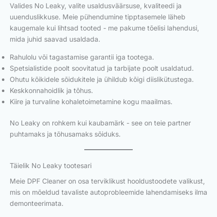
Valides No Leaky, valite usaldusväärsuse, kvaliteedi ja
uuenduslikkuse. Meie pühendumine tipptasemele läheb
kaugemale kui lihtsad tooted - me pakume tõelisi lahendusi,
mida juhid saavad usaldada.
Rahulolu või tagastamise garantii iga tootega.
Spetsialistide poolt soovitatud ja tarbijate poolt usaldatud.
Ohutu kõikidele sõidukitele ja ühildub kõigi diislikütustega.
Keskkonnahoidlik ja tõhus.
Kiire ja turvaline kohaletoimetamine kogu maailmas.
No Leaky on rohkem kui kaubamärk - see on teie partner
puhtamaks ja tõhusamaks sõiduks.
Täielik No Leaky tootesari
Meie DPF Cleaner on osa terviklikust hooldustoodete valikust,
mis on mõeldud tavaliste autoprobleemide lahendamiseks ilma
demonteerimata.