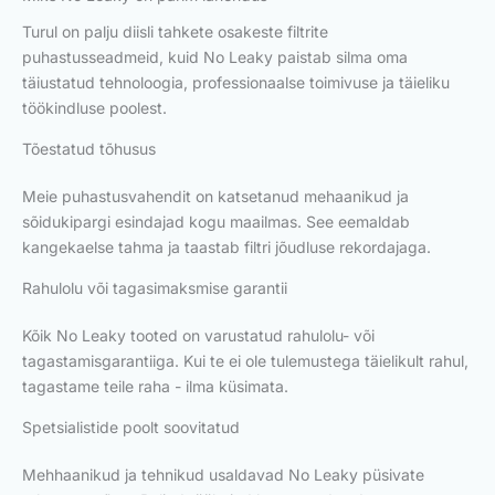
Turul on palju diisli tahkete osakeste filtrite
puhastusseadmeid, kuid No Leaky paistab silma oma
täiustatud tehnoloogia, professionaalse toimivuse ja täieliku
töökindluse poolest.
Tõestatud tõhusus
Meie puhastusvahendit on katsetanud mehaanikud ja
sõidukipargi esindajad kogu maailmas. See eemaldab
kangekaelse tahma ja taastab filtri jõudluse rekordajaga.
Rahulolu või tagasimaksmise garantii
Kõik No Leaky tooted on varustatud rahulolu- või
tagastamisgarantiiga. Kui te ei ole tulemustega täielikult rahul,
tagastame teile raha - ilma küsimata.
Spetsialistide poolt soovitatud
Mehhaanikud ja tehnikud usaldavad No Leaky püsivate