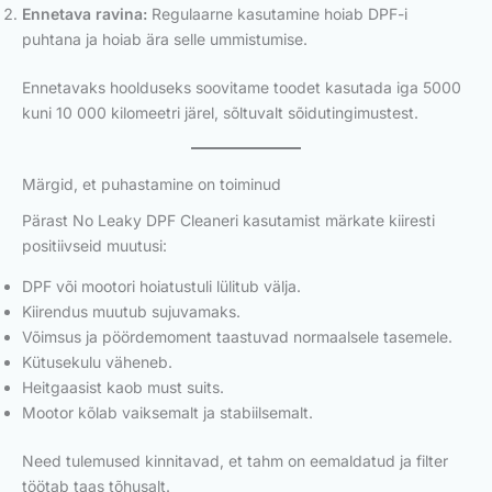
Ennetava ravina:
Regulaarne kasutamine hoiab DPF-i
puhtana ja hoiab ära selle ummistumise.
Ennetavaks hoolduseks soovitame toodet kasutada iga 5000
kuni 10 000 kilomeetri järel, sõltuvalt sõidutingimustest.
Märgid, et puhastamine on toiminud
Pärast No Leaky DPF Cleaneri kasutamist märkate kiiresti
positiivseid muutusi:
DPF või mootori hoiatustuli lülitub välja.
Kiirendus muutub sujuvamaks.
Võimsus ja pöördemoment taastuvad normaalsele tasemele.
Kütusekulu väheneb.
Heitgaasist kaob must suits.
Mootor kõlab vaiksemalt ja stabiilsemalt.
Need tulemused kinnitavad, et tahm on eemaldatud ja filter
töötab taas tõhusalt.