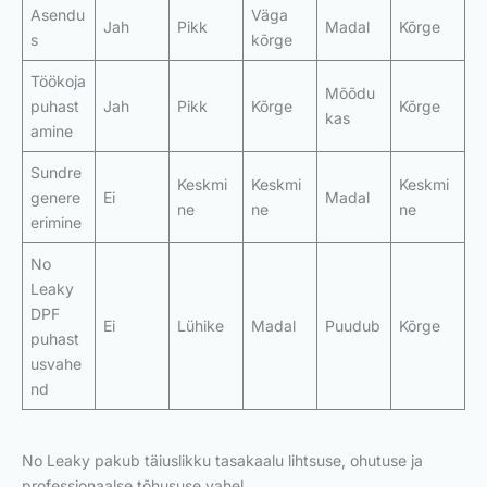
Asendu
Väga
Jah
Pikk
Madal
Kõrge
s
kõrge
Töökoja
Mõõdu
puhast
Jah
Pikk
Kõrge
Kõrge
kas
amine
Sundre
Keskmi
Keskmi
Keskmi
genere
Ei
Madal
ne
ne
ne
erimine
No
Leaky
DPF
Ei
Lühike
Madal
Puudub
Kõrge
puhast
usvahe
nd
No Leaky pakub täiuslikku tasakaalu lihtsuse, ohutuse ja
professionaalse tõhususe vahel.