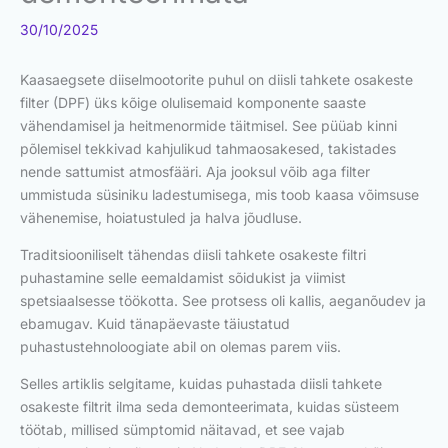
30/10/2025
Kaasaegsete diiselmootorite puhul on diisli tahkete osakeste
filter (DPF) üks kõige olulisemaid komponente saaste
vähendamisel ja heitmenormide täitmisel. See püüab kinni
põlemisel tekkivad kahjulikud tahmaosakesed, takistades
nende sattumist atmosfääri. Aja jooksul võib aga filter
ummistuda süsiniku ladestumisega, mis toob kaasa võimsuse
vähenemise, hoiatustuled ja halva jõudluse.
Traditsiooniliselt tähendas diisli tahkete osakeste filtri
puhastamine selle eemaldamist sõidukist ja viimist
spetsiaalsesse töökotta. See protsess oli kallis, aeganõudev ja
ebamugav. Kuid tänapäevaste täiustatud
puhastustehnoloogiate abil on olemas parem viis.
Selles artiklis selgitame, kuidas puhastada diisli tahkete
osakeste filtrit ilma seda demonteerimata, kuidas süsteem
töötab, millised sümptomid näitavad, et see vajab