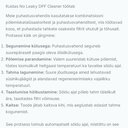
Kuidas No Leaky DPF Cleaner töötab
Meie puhastusvahendis kasutatakse kombinatsiooni
põlemiskatalüsaatoritest ja puhastusvahenditest, mis töötavad
koos, et puhastada tahkete osakeste filtrit ohutult ja tõhusalt.
Protsessi käik on järgmine:
Segunemine kütusega:
Puhastusvahend seguneb
suurepäraselt paagis oleva diislikütusega.
Põlemise parandamine:
Valem suurendab kütuse põlemist,
tõstes loomulikult heitgaasi temperatuuri ka tavalise sõidu ajal.
Tahma lagunemine:
Suure jõudlusega ained lahustavad
süsinikujäägid ja alandavad regenereerimiseks vajalikku
temperatuuri.
Taastumise hõlbustamine:
Sõidu ajal põleb tahm täielikult
ära, taastades filtri võimsuse.
Kaitse:
Toode jätab kaitsva kihi, mis aeglustab edasist tahma
kogunemist.
See protsess toimub automaatselt sõidu ajal, mistõttu on see