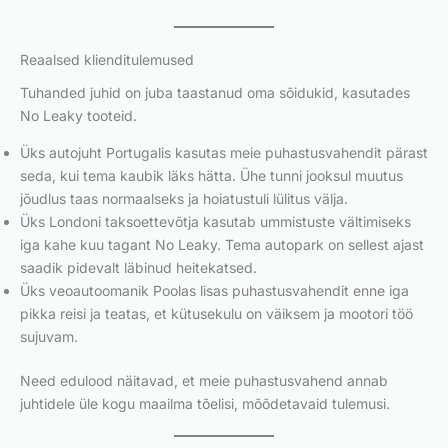
Reaalsed klienditulemused
Tuhanded juhid on juba taastanud oma sõidukid, kasutades
No Leaky tooteid.
Üks autojuht Portugalis kasutas meie puhastusvahendit pärast
seda, kui tema kaubik läks hätta. Ühe tunni jooksul muutus
jõudlus taas normaalseks ja hoiatustuli lülitus välja.
Üks Londoni taksoettevõtja kasutab ummistuste vältimiseks
iga kahe kuu tagant No Leaky. Tema autopark on sellest ajast
saadik pidevalt läbinud heitekatsed.
Üks veoautoomanik Poolas lisas puhastusvahendit enne iga
pikka reisi ja teatas, et kütusekulu on väiksem ja mootori töö
sujuvam.
Need edulood näitavad, et meie puhastusvahend annab
juhtidele üle kogu maailma tõelisi, mõõdetavaid tulemusi.