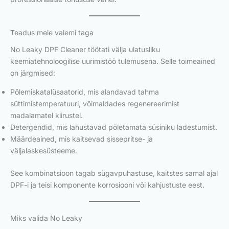
Teadus meie valemi taga
No Leaky DPF Cleaner töötati välja ulatusliku
keemiatehnoloogilise uurimistöö tulemusena. Selle toimeained
on järgmised:
Põlemiskatalüsaatorid, mis alandavad tahma
süttimistemperatuuri, võimaldades regenereerimist
madalamatel kiirustel.
Detergendid, mis lahustavad põletamata süsiniku ladestumist.
Määrdeained, mis kaitsevad sissepritse- ja
väljalaskesüsteeme.
See kombinatsioon tagab sügavpuhastuse, kaitstes samal ajal
DPF-i ja teisi komponente korrosiooni või kahjustuste eest.
Miks valida No Leaky