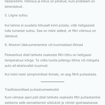
hädarežiimi. Võimsus ja kiirus on piiratud, kuni probleem on
lahendatud.
5. Liigne suitsu
Kui tahma ei suudeta tõhusalt kinni püüda, võib heitgaasist
tulla tumedat suitsu. See on märk sellest, et filtri võimsus on
ületatud.
6. Mootori ülekuumenemine või kummalised lõhnad
Plokeeritud diisli tahkete osakeste filtri tõttu on heitgaasi
temperatuur kõrge. Te võite tunda põlengu lõhna või märgata
auto all ebatavalist kuumust.
Kui mõni neist sümptomitest ilmneb, on aeg filtrit puhastada.
Traditsioonilised puhastusmeetodid
Kuni viimase ajani pidi diisli tahkete osakeste filtri puhastamine
eeldama selle eemaldamist sõidukist ja viimist spetsiaalsesse