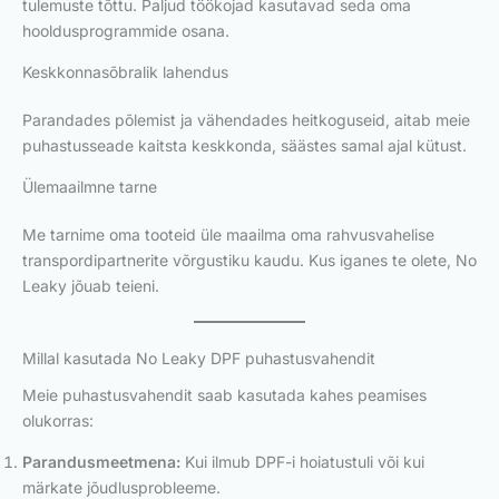
tulemuste tõttu. Paljud töökojad kasutavad seda oma
hooldusprogrammide osana.
Keskkonnasõbralik lahendus
Parandades põlemist ja vähendades heitkoguseid, aitab meie
puhastusseade kaitsta keskkonda, säästes samal ajal kütust.
Ülemaailmne tarne
Me tarnime oma tooteid üle maailma oma rahvusvahelise
transpordipartnerite võrgustiku kaudu. Kus iganes te olete, No
Leaky jõuab teieni.
Millal kasutada No Leaky DPF puhastusvahendit
Meie puhastusvahendit saab kasutada kahes peamises
olukorras:
Parandusmeetmena:
Kui ilmub DPF-i hoiatustuli või kui
märkate jõudlusprobleeme.