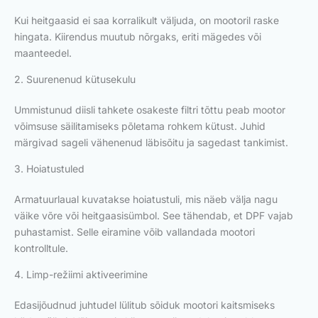
Kui heitgaasid ei saa korralikult väljuda, on mootoril raske
hingata. Kiirendus muutub nõrgaks, eriti mägedes või
maanteedel.
2. Suurenenud kütusekulu
Ummistunud diisli tahkete osakeste filtri tõttu peab mootor
võimsuse säilitamiseks põletama rohkem kütust. Juhid
märgivad sageli vähenenud läbisõitu ja sagedast tankimist.
3. Hoiatustuled
Armatuurlaual kuvatakse hoiatustuli, mis näeb välja nagu
väike võre või heitgaasisümbol. See tähendab, et DPF vajab
puhastamist. Selle eiramine võib vallandada mootori
kontrolltule.
4. Limp-režiimi aktiveerimine
Edasijõudnud juhtudel lülitub sõiduk mootori kaitsmiseks