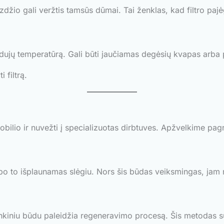
zdžio gali veržtis tamsūs dūmai. Tai ženklas, kad filtro paj
dujų temperatūrą. Gali būti jaučiamas degėsių kvapas arba 
 filtrą.
omobilio ir nuvežti į specializuotas dirbtuves. Apžvelkime pa
o to išplaunamas slėgiu. Nors šis būdas veiksmingas, jam reik
kiniu būdu paleidžia regeneravimo procesą. Šis metodas sud