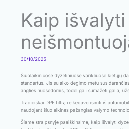
Kaip išvalyti 
neišmontuoj
30/10/2025
Šiuolaikiniuose dyzeliniuose varikliuose kietųjų da
standartus. Jis sulaiko degimo metu susidarančias 
anglies nuosėdomis, todėl gali sumažėti galia, užs
Tradiciškai DPF filtrą reikėdavo išimti iš automobi
naudojant šiuolaikines pažangias valymo technolo
Šiame straipsnyje paaiškinsime, kaip išvalyti dyzeli