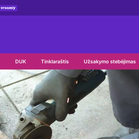
u
DUK
Tinklaraštis
Užsakymo stebėjimas