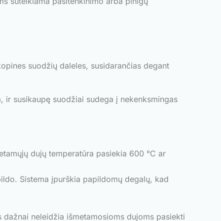
ms suteikiama pasitenkinimo arba pinigų
oskopines suodžių daleles, susidarančias degant
a, ir susikaupę suodžiai sudega į nekenksmingas
šmetamųjų dujų temperatūra pasiekia 600 °C ar
ipildo. Sistema įpurškia papildomų degalų, kad
gos dažnai neleidžia išmetamosioms dujoms pasiekti