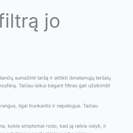
iltrą jo
nčių sumažinti taršą ir atitikti išmetamųjų teršalų
ferą. Tačiau laikui bėgant filtras gali užsikimšti
brangus, ilgai trunkantis ir nepatogus. Tačiau
ma, kokie simptomai rodo, kad ją reikia valyti, ir