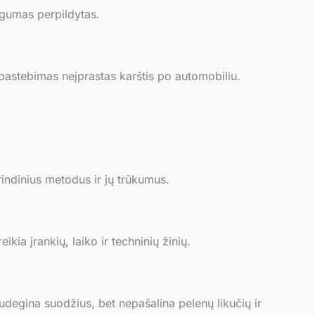
ėgumas perpildytas.
pastebimas neįprastas karštis po automobiliu.
grindinius metodus ir jų trūkumus.
ia įrankių, laiko ir techninių žinių.
egina suodžius, bet nepašalina pelenų likučių ir