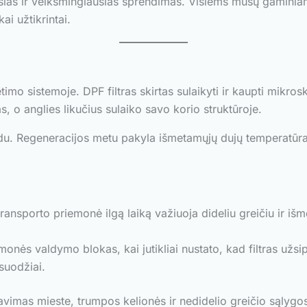
sias ir veiksmingiausias sprendimas. Visiems mūsų gaminia
ai užtikrintai.
etimo sistemoje. DPF filtras skirtas sulaikyti ir kaupti mikr
s, o anglies likučius sulaiko savo korio struktūroje.
ūdu. Regeneracijos metu pakyla išmetamųjų dujų temperatūr
transporto priemonė ilgą laiką važiuoja dideliu greičiu ir i
emonės valdymo blokas, kai jutikliai nustato, kad filtras užs
suodžiai.
iavimas mieste, trumpos kelionės ir nedidelio greičio sąly