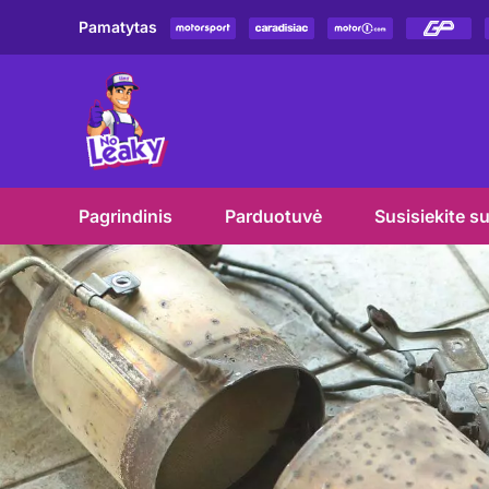
Pereiti
Pamatytas
prie
turinio
Pagrindinis
Parduotuvė
Susisiekite s