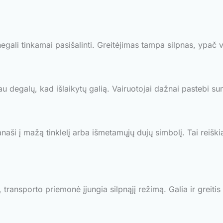
gali tinkamai pasišalinti. Greitėjimas tampa silpnas, ypač va
iau degalų, kad išlaikytų galią. Vairuotojai dažnai pastebi 
ši į mažą tinklelį arba išmetamųjų dujų simbolį. Tai reiškia, 
, transporto priemonė įjungia silpnąjį režimą. Galia ir greiti