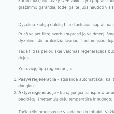
kodėl mūsų No Leaky DPF valiklis yra paprasčiau
grąžinimo garantija, todėl galite juos naudoti visišk
Dyzelino kietųjų dalelių filtro funkcijos supratimas
Prieš valant filtrą svarbu suprasti jo vaidmenį išm
dyzelinui. Jis praleidžia švarias išmetamąsias duja
Tada filtras periodiškai valomas regeneracijos b
dujas.
Yra dviejų tipų regeneracija:
Pasyvi regeneracija
- atsiranda automatiškai, kai 
daugiau.
Aktyvi regeneracija
- kurią įjungia transporto pri
padidėtų išmetamųjų dujų temperatūra ir sudegtų 
Tačiau šis procesas ne visada veikia tobulai. Važ