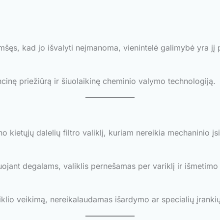
šęs, kad jo išvalyti neįmanoma, vienintelė galimybė yra jį p
cinę priežiūrą ir šiuolaikinę cheminio valymo technologiją.
kietųjų dalelių filtro valiklį, kuriam nereikia mechaninio į
iuojant degalams, valiklis pernešamas per variklį ir išmetim
iklio veikimą, nereikalaudamas išardymo ar specialių įrankių