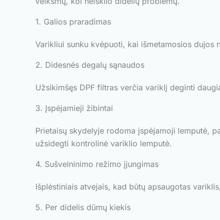
veiksmų, kol neiškilo didelių problemų.
1. Galios praradimas
Varikliui sunku kvėpuoti, kai išmetamosios dujos ne
2. Didesnės degalų sąnaudos
Užsikimšęs DPF filtras verčia variklį deginti daug
3. Įspėjamieji žibintai
Prietaisų skydelyje rodoma įspėjamoji lemputė, pana
užsidegti kontrolinė variklio lemputė.
4. Sušvelninimo režimo įjungimas
Išplėstiniais atvejais, kad būtų apsaugotas variklis
5. Per didelis dūmų kiekis