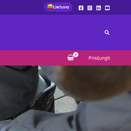
Lietuva
Paieška
Prisijungti