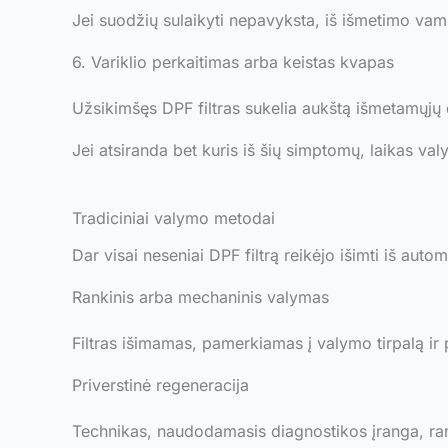
Jei suodžių sulaikyti nepavyksta, iš išmetimo vam
6. Variklio perkaitimas arba keistas kvapas
Užsikimšęs DPF filtras sukelia aukštą išmetamųjų 
Jei atsiranda bet kuris iš šių simptomų, laikas valyti
Tradiciniai valymo metodai
Dar visai neseniai DPF filtrą reikėjo išimti iš aut
Rankinis arba mechaninis valymas
Filtras išimamas, pamerkiamas į valymo tirpalą ir p
Priverstinė regeneracija
Technikas, naudodamasis diagnostikos įranga, ran