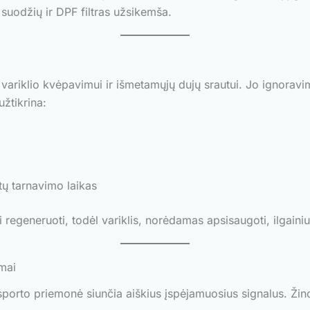
suodžių ir DPF filtras užsikemša.
kos variklio kvėpavimui ir išmetamųjų dujų srautui. Jo ignorav
žtikrina:
ų tarnavimo laikas
 regeneruoti, todėl variklis, norėdamas apsisaugoti, ilgainiu
omai
sporto priemonė siunčia aiškius įspėjamuosius signalus. Žinod