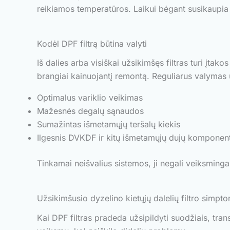
reikiamos temperatūros. Laikui bėgant susikaupia 
Kodėl DPF filtrą būtina valyti
Iš dalies arba visiškai užsikimšęs filtras turi įta
brangiai kainuojantį remontą. Reguliarus valymas u
Optimalus variklio veikimas
Mažesnės degalų sąnaudos
Sumažintas išmetamųjų teršalų kiekis
Ilgesnis DVKDF ir kitų išmetamųjų dujų komponent
Tinkamai neišvalius sistemos, ji negali veiksmingai
Užsikimšusio dyzelino kietųjų dalelių filtro simpt
Kai DPF filtras pradeda užsipildyti suodžiais, tran