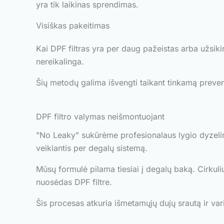
yra tik laikinas sprendimas.
Visiškas pakeitimas
Kai DPF filtras yra per daug pažeistas arba užsikim
nereikalinga.
Šių metodų galima išvengti taikant tinkamą preven
DPF filtro valymas neišmontuojant
"No Leaky" sukūrėme profesionalaus lygio dyzelino 
veikiantis per degalų sistemą.
Mūsų formulė pilama tiesiai į degalų baką. Cirkul
nuosėdas DPF filtre.
Šis procesas atkuria išmetamųjų dujų srautą ir var