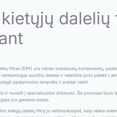
kietųjų dalelių f
ant
lelių filtras (DPF) yra vienas svarbiausių komponentų, padeda
kenksmingas suodžių daleles ir neleidžia joms patekti į atmos
idegti įspėjamosios lemputės ir prastai veikti.
lio ir nuvežti į specializuotas dirbtuves. Šis procesas buvo 
gijas yra geresnis būdas.
no kietųjų dalelių filtrą jo neišmontuojant, kaip veikia siste