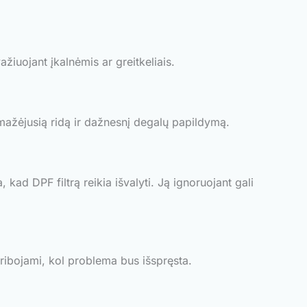
žiuojant įkalnėmis ar greitkeliais.
sumažėjusią ridą ir dažnesnį degalų papildymą.
kad DPF filtrą reikia išvalyti. Ją ignoruojant gali
s ribojami, kol problema bus išspręsta.