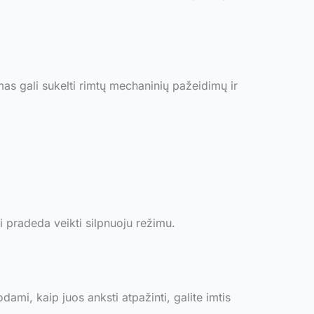
imas gali sukelti rimtų mechaninių pažeidimų ir
i pradeda veikti silpnuoju režimu.
ami, kaip juos anksti atpažinti, galite imtis