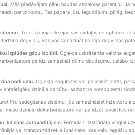
bai.
Mēs piedāvājam pilnu naudas atmaksas garantiju. Ja n
audu par pirkumu. Tas padara jūsu ieguldījumu pilnīgi bezr
patēriņu.
Tīrot dzinēja iekšējās sastāvdaļas un optimizējot
dedzina degvielu, kas var samazināt kopējo degvielas patēri
ku izplūdes gāzu izplūdi.
Oglekļa uzkrāšanās veicina augst
arbonizators palīdz samazināt dūmu daudzumu, uzlabo izp
azina nodilumu.
Oglekļa nogulsnes var palielināt berzi, pā
 vienmērīgāku dzinēja darbību, samazina komponentu slodzi
rot tīru sadegšanas sistēmu, jūs samazināsiet inžektoru ai
 ar mūsu dzinēja dekarbonizatoru var palīdzēt izvairīties 
an ikdienas autovadītājiem.
Formula ir izstrādāta vieglai u
niķis vai transportlīdzekļa īpašnieks, kas veic regulāru ap