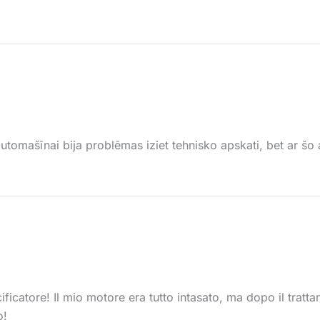
utomašīnai bija problēmas iziet tehnisko apskati, bet ar šo a
cificatore! Il mio motore era tutto intasato, ma dopo il trat
o!