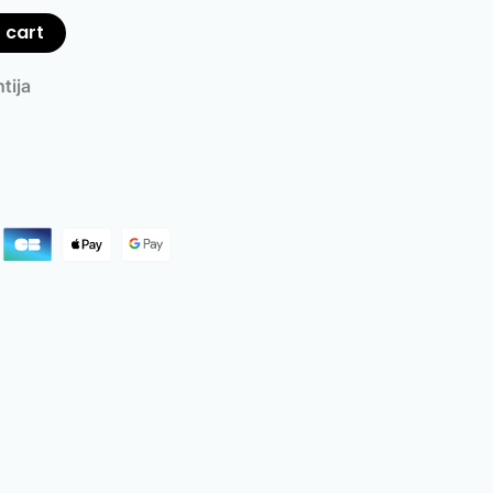
 cart
tija