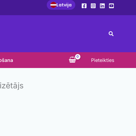
Latvija
Search
košana
Pieteikties
zētājs