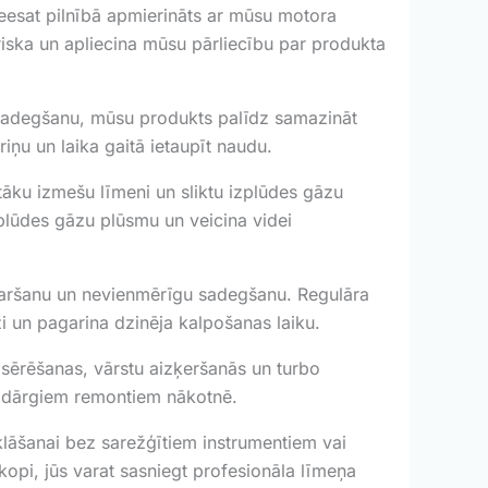
eesat pilnībā apmierināts ar mūsu motora
iska un apliecina mūsu pārliecību par produkta
 sadegšanu, mūsu produkts palīdz samazināt
ņu un laika gaitā ietaupīt naudu.
āku izmešu līmeni un sliktu izplūdes gāzu
lūdes gāzu plūsmu un veicina videi
rkaršanu un nevienmērīgu sadegšanu. Regulāra
 un pagarina dzinēja kalpošanas laiku.
zsērēšanas, vārstu aizķeršanās un turbo
no dārgiem remontiem nākotnē.
zklāšanai bez sarežģītiem instrumentiem vai
kopi, jūs varat sasniegt profesionāla līmeņa