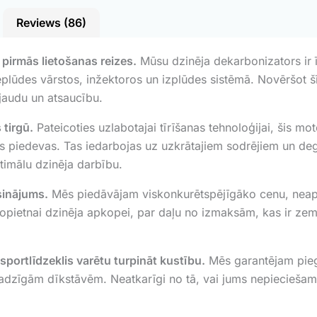
Reviews (86)
 pirmās lietošanas reizes.
Mūsu dzinēja dekarbonizators ir ī
lūdes vārstos, inžektoros un izplūdes sistēmā. Novēršot šī
jaudu un atsaucību.
 tirgū.
Pateicoties uzlabotajai tīrīšanas tehnoloģijai, šis m
 piedevas. Tas iedarbojas uz uzkrātajiem sodrējiem un deg
timālu dzinēja darbību.
sinājums.
Mēs piedāvājam viskonkurētspējīgāko cenu, neapdr
 nopietnai dzinēja apkopei, par daļu no izmaksām, kas ir z
sportlīdzeklis varētu turpināt kustību.
Mēs garantējam piegā
jadzīgām dīkstāvēm. Neatkarīgi no tā, vai jums nepieciešam