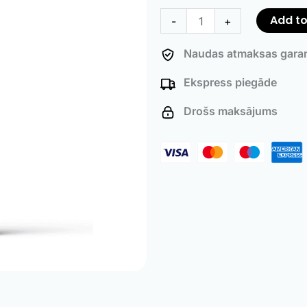
Decarbonizer
Add to
-
+
quantity
Naudas atmaksas garan
Ekspress piegāde
Drošs maksājums