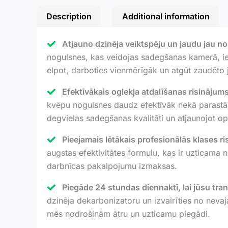
Description
Additional information
Atjauno dzinēja veiktspēju un jaudu jau no
nogulsnes, kas veidojas sadegšanas kamerā, iep
elpot, darboties vienmērīgāk un atgūt zaudēto 
Efektīvākais oglekļa atdalīšanas risinājums
kvēpu nogulsnes daudz efektīvāk nekā parastās
degvielas sadegšanas kvalitāti un atjaunojot op
Pieejamais lētākais profesionālās klases ri
augstas efektivitātes formulu, kas ir uzticama
darbnīcas pakalpojumu izmaksas.
Piegāde 24 stundas diennaktī, lai jūsu tran
dzinēja dekarbonizatoru un izvairīties no neva
mēs nodrošinām ātru un uzticamu piegādi.