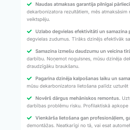
Naudas atmaksas garantija pilnīgai pārliecī
dekarbonizatora rezultātiem, mēs atmaksāsim n
veiktspēju.
Uzlabo degvielas efektivitāti un samazina 
degvielas zudumus. Tīrāks dzinējs efektīvāk sa
Samazina izmešu daudzumu un veicina tīrā
darbību. Noņemot nogulsnes, mūsu dzinēja dek
draudzīgāku braukšanu.
Pagarina dzinēja kalpošanas laiku un sam
mūsu dekarbonizatora lietošana palīdz uzturēt
Novērš dārgus mehāniskos remontus.
Uztu
darbības problēmu risku. Profilaktiskā apkope
Vienkārša lietošana gan profesionāļiem, g
demontāžas. Neatkarīgi no tā, vai esat automehā