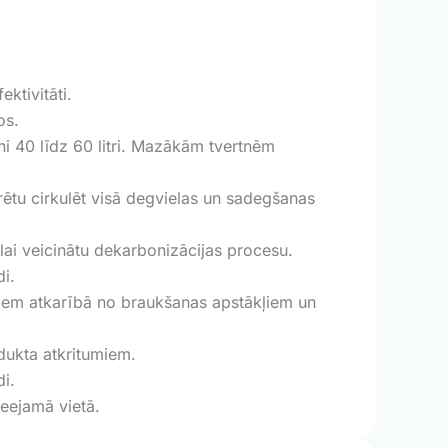
ktivitāti.
os.
eni 40 līdz 60 litri. Mazākām tvertnēm
rētu cirkulēt visā degvielas un sadegšanas
lai veicinātu dekarbonizācijas procesu.
di.
riem atkarībā no braukšanas apstākļiem un
dukta atkritumiem.
di.
ieejamā vietā.