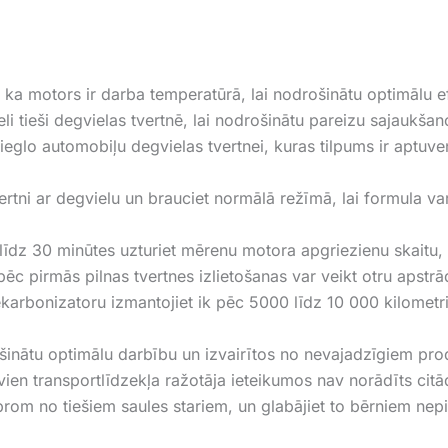
 ka motors ir darba temperatūrā, lai nodrošinātu optimālu efe
li tieši degvielas tvertnē, lai nodrošinātu pareizu sajaukšan
vieglo automobiļu degvielas tvertnei, kuras tilpums ir aptuv
ertni ar degvielu un brauciet normālā režīmā, lai formula va
līdz 30 minūtes uzturiet mērenu motora apgriezienu skaitu, 
 pēc pirmās pilnas tvertnes izlietošanas var veikt otru apstrā
ekarbonizatoru izmantojiet ik pēc 5000 līdz 10 000 kilomet
ošinātu optimālu darbību un izvairītos no nevajadzīgiem pro
ien transportlīdzekļa ražotāja ieteikumos nav norādīts citā
prom no tiešiem saules stariem, un glabājiet to bērniem nep