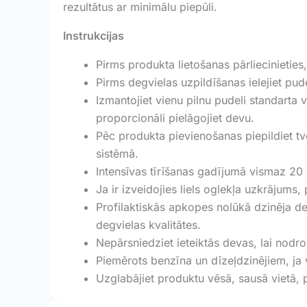
rezultātus ar minimālu piepūli.
Instrukcijas
Pirms produkta lietošanas pārliecinieties,
Pirms degvielas uzpildīšanas ielejiet pude
Izmantojiet vienu pilnu pudeli standarta 
proporcionāli pielāgojiet devu.
Pēc produkta pievienošanas piepildiet tv
sistēmā.
Intensīvas tīrīšanas gadījumā vismaz 20 
Ja ir izveidojies liels oglekļa uzkrājums,
Profilaktiskās apkopes nolūkā dzinēja d
degvielas kvalitātes.
Nepārsniedziet ieteiktās devas, lai nodr
Piemērots benzīna un dīzeļdzinējiem, ja v
Uzglabājiet produktu vēsā, sausā vietā, 