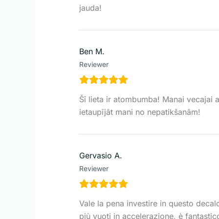
jauda!
Ben M.
Reviewer
Šī lieta ir atombumba! Manai vecajai a
ietaupījāt mani no nepatikšanām!
Gervasio A.
Reviewer
Vale la pena investire in questo decal
più vuoti in accelerazione, è fantastic