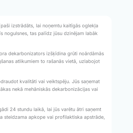
paši izstrādāts, lai noņemtu kaitīgās oglekļa
s nogulsnes, tas palīdz jūsu dzinējam labāk
otora dekarbonizators izšķīdina grūti noārdāmās
šanas atlikumiem to rašanās vietā, uzlabojot
audot kvalitāti vai veiktspēju. Jūs saņemat
emākas nekā mehāniskās dekarbonizācijas vai
di 24 stundu laikā, lai jūs varētu ātri saņemt
a steidzama apkope vai profilaktiska apstrāde,