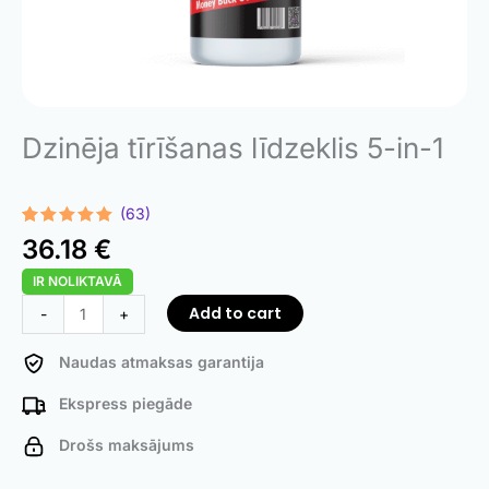
Dzinēja tīrīšanas līdzeklis 5-in-1
(63)
Rated
63
4.98
36.18
€
out of 5
based on
IR NOLIKTAVĀ
customer
ratings
5-
Add to cart
-
+
in-
1
Naudas atmaksas garantija
Engine
Ekspress piegāde
Cleaner
quantity
Drošs maksājums