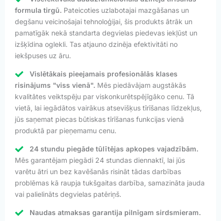
formula tirgū.
Pateicoties uzlabotajai mazgāšanas un
degšanu veicinošajai tehnoloģijai, šis produkts ātrāk un
pamatīgāk nekā standarta degvielas piedevas iekļūst un
izšķīdina oglekli. Tas atjauno dzinēja efektivitāti no
iekšpuses uz āru.
Vislētākais pieejamais profesionālās klases
risinājums "viss vienā".
Mēs piedāvājam augstākās
kvalitātes veiktspēju par viskonkurētspējīgāko cenu. Tā
vietā, lai iegādātos vairākus atsevišķus tīrīšanas līdzekļus,
jūs saņemat piecas būtiskas tīrīšanas funkcijas vienā
produktā par pieņemamu cenu.
24 stundu piegāde tūlītējas apkopes vajadzībām.
Mēs garantējam piegādi 24 stundas diennaktī, lai jūs
varētu ātri un bez kavēšanās risināt tādas darbības
problēmas kā raupja tukšgaitas darbība, samazināta jauda
vai palielināts degvielas patēriņš.
Naudas atmaksas garantija pilnīgam sirdsmieram.