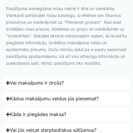
Pasūtījuma iesniegšana mūsu vietnē ir ātra un vienkārša.
Vienkārši pārlūkojiet mūsu katalogu, izvēlieties sev tīkamus
produktus un noklikšķiniet uz "Pievienot grozam". Kad esat
izvēlējies visas preces, dodieties uz grozu un noklikšķiniet uz
"Izrakstīties". Sekojiet ekrānā redzamajiem soļiem, lai ievadītu
piegādes informāciju, izvēlētos maksājuma veidu un
apstiprinātu pirkumu. Dažu minūšu laikā pa e-pastu saņemsiet
pasūtījuma apstiprinājumu, kā arī visu attiecīgo informāciju un
izsekošanas saiti, tiklīdz pasūtījums tiks nosūtīts.
Vai maksājums ir drošs?
Kādus maksājumu veidus jūs pieņemat?
Kāda ir piegādes maksa?
Vai jūs veicat starptautiskus sūtījumus?