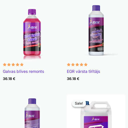
Rated
Rated
Galvas blīves remonts
EGR vārsta tīrītājs
4.78
4.93
out of 5
out of 5
36.18
€
36.18
€
Sale!
Sale!