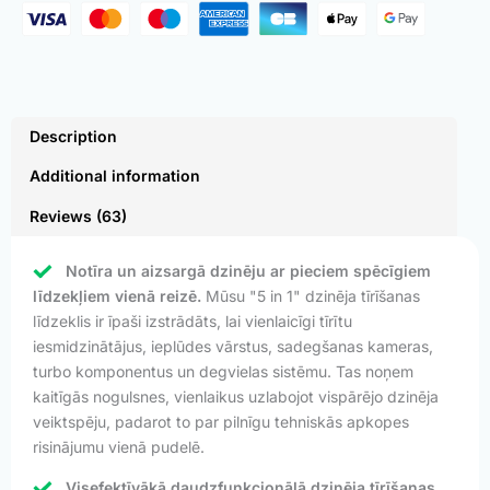
Description
Additional information
Reviews (63)
Notīra un aizsargā dzinēju ar pieciem spēcīgiem
līdzekļiem vienā reizē.
Mūsu "5 in 1" dzinēja tīrīšanas
līdzeklis ir īpaši izstrādāts, lai vienlaicīgi tīrītu
iesmidzinātājus, ieplūdes vārstus, sadegšanas kameras,
turbo komponentus un degvielas sistēmu. Tas noņem
kaitīgās nogulsnes, vienlaikus uzlabojot vispārējo dzinēja
veiktspēju, padarot to par pilnīgu tehniskās apkopes
risinājumu vienā pudelē.
Visefektīvākā daudzfunkcionālā dzinēja tīrīšanas