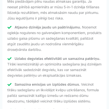
Mēs piedāvājam pilnu naudas atmaksas garantiju. Ja
neesat pilnībā apmierināts ar mūsu 5-in-1 dzinēja tīrīšanas
līdzekļa rezultātiem, mēs atmaksāsim naudu par pirkumu.
Jūsu ieguldījums ir pilnīgi bez riska.
Atjauno dzinēja jaudu un paātrinājumu.
Noņemot
oglekļa nogulsnes no galvenajiem komponentiem, produkts
uzlabo gaisa plūsmu un sadegšanas kvalitāti, palīdzot
atgūt zaudēto jaudu un nodrošina vienmērīgāku
droseļvārsta darbību.
Uzlabo degvielas efektivitāti un samazina patēriņu.
Tīrāki iesmidzinātāji un optimizēta sadegšana ļauj dzinējam
efektīvāk sadedzināt degvielu, kas var samazināt
degvielas patēriņu un ekspluatācijas izmaksas.
Samazina emisijas un izplūdes dūmus.
Veicinot
tīrāku sadegšanu un likvidējot kvēpu uzkrāšanos, formula
palīdz samazināt kaitīgo izmešu un redzamo dūmu
daudzumu, tādējādi veicinot tīrāku izplūdes sistēmu.