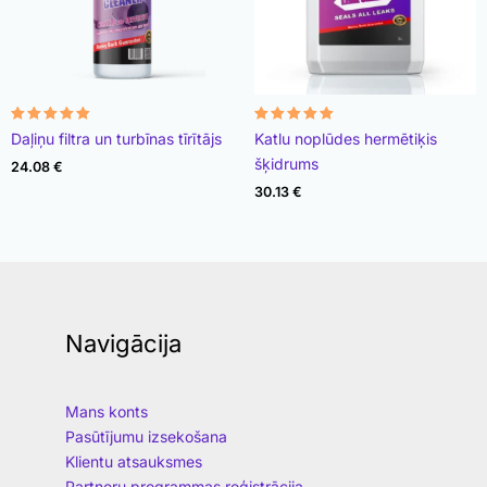
Rated
Rated
Daļiņu filtra un turbīnas tīrītājs
Katlu noplūdes hermētiķis
4.96
4.89
out of 5
out of 5
šķidrums
24.08
€
30.13
€
Navigācija
Mans konts
Pasūtījumu izsekošana
Klientu atsauksmes
Partneru programmas reģistrācija