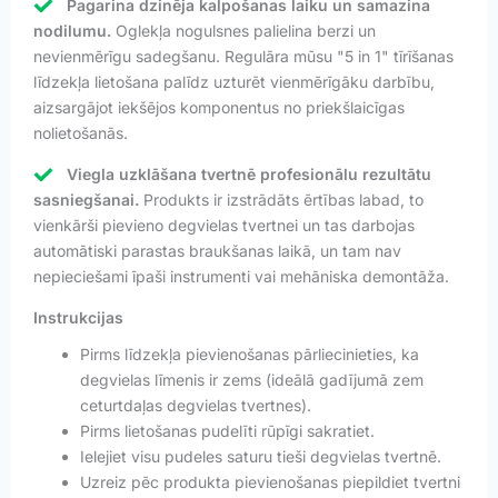
Pagarina dzinēja kalpošanas laiku un samazina
nodilumu.
Oglekļa nogulsnes palielina berzi un
nevienmērīgu sadegšanu. Regulāra mūsu "5 in 1" tīrīšanas
līdzekļa lietošana palīdz uzturēt vienmērīgāku darbību,
aizsargājot iekšējos komponentus no priekšlaicīgas
nolietošanās.
Viegla uzklāšana tvertnē profesionālu rezultātu
sasniegšanai.
Produkts ir izstrādāts ērtības labad, to
vienkārši pievieno degvielas tvertnei un tas darbojas
automātiski parastas braukšanas laikā, un tam nav
nepieciešami īpaši instrumenti vai mehāniska demontāža.
Instrukcijas
Pirms līdzekļa pievienošanas pārliecinieties, ka
degvielas līmenis ir zems (ideālā gadījumā zem
ceturtdaļas degvielas tvertnes).
Pirms lietošanas pudelīti rūpīgi sakratiet.
Ielejiet visu pudeles saturu tieši degvielas tvertnē.
Uzreiz pēc produkta pievienošanas piepildiet tvertni