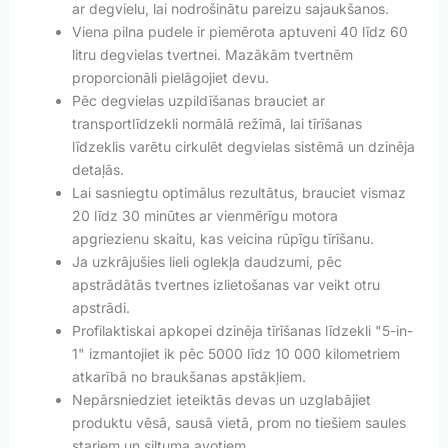
ar degvielu, lai nodrošinātu pareizu sajaukšanos.
Viena pilna pudele ir piemērota aptuveni 40 līdz 60
litru degvielas tvertnei. Mazākām tvertnēm
proporcionāli pielāgojiet devu.
Pēc degvielas uzpildīšanas brauciet ar
transportlīdzekli normālā režīmā, lai tīrīšanas
līdzeklis varētu cirkulēt degvielas sistēmā un dzinēja
detaļās.
Lai sasniegtu optimālus rezultātus, brauciet vismaz
20 līdz 30 minūtes ar vienmērīgu motora
apgriezienu skaitu, kas veicina rūpīgu tīrīšanu.
Ja uzkrājušies lieli oglekļa daudzumi, pēc
apstrādātās tvertnes izlietošanas var veikt otru
apstrādi.
Profilaktiskai apkopei dzinēja tīrīšanas līdzekli "5-in-
1" izmantojiet ik pēc 5000 līdz 10 000 kilometriem
atkarībā no braukšanas apstākļiem.
Nepārsniedziet ieteiktās devas un uzglabājiet
produktu vēsā, sausā vietā, prom no tiešiem saules
stariem un siltuma avotiem.